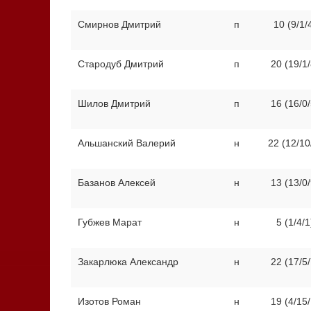
Смирнов Дмитрий
п
10 (9/1/
Стародуб Дмитрий
п
20 (19/1/
Шилов Дмитрий
п
16 (16/0/
Альшанский Валерий
н
22 (12/10
Базанов Алексей
н
13 (13/0/
Губжев Марат
н
5 (1/4/1
Закарлюка Александр
н
22 (17/5/
Изотов Роман
н
19 (4/15/