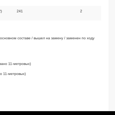
2)
241
2
в основном составе / вышел на замену / заменен по ходу
овано 11-метровых)
то 11-метровых)