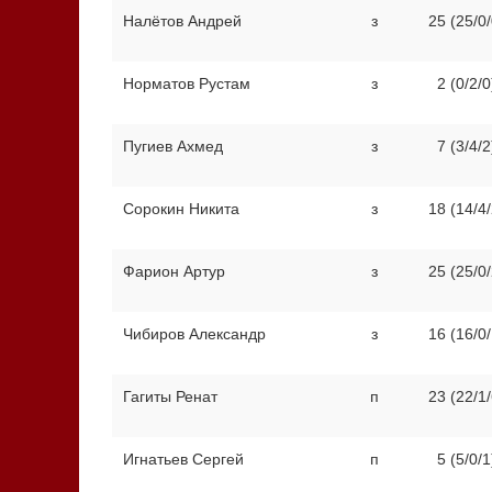
Налётов Андрей
з
25 (25/0/
Норматов Рустам
з
2 (0/2/0
Пугиев Ахмед
з
7 (3/4/2
Сорокин Никита
з
18 (14/4/
Фарион Артур
з
25 (25/0/
Чибиров Александр
з
16 (16/0/
Гагиты Ренат
п
23 (22/1/
Игнатьев Сергей
п
5 (5/0/1