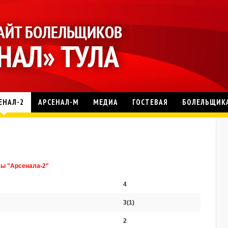
ЕНАЛ-2
АРСЕНАЛ-М
МЕДИА
ГОСТЕВАЯ
БОЛЕЛЬЩИК
лы "Арсенала-2"
4
3(1)
2