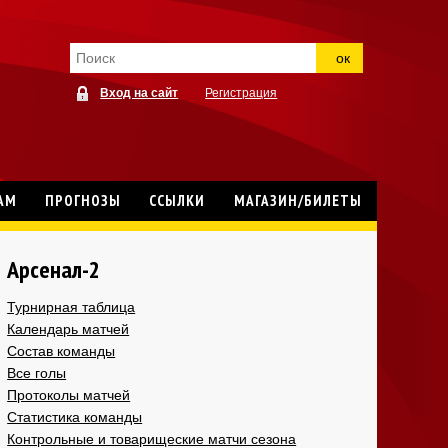
ок
Вход на сайт
Регистрация
АМ
ПРОГНОЗЫ
ССЫЛКИ
МАГАЗИН/БИЛЕТЫ
Арсенал-2
Турнирная таблица
Календарь матчей
Состав команды
Все голы
Протоколы матчей
Статистика команды
Контрольные и товарищеские матчи сезона