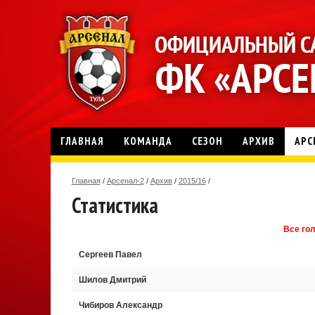
ГЛАВНАЯ
КОМАНДА
СЕЗОН
АРХИВ
АРС
Главная
/
Арсенал-2
/
Архив
/
2015/16
/
Статистика
Все го
Cергеев Павел
Шилов Дмитрий
Чибиров Александр