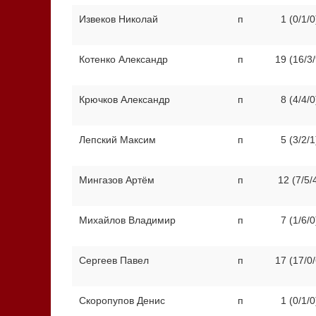
Извеков Николай
п
1 (0/1/0
Котенко Александр
п
19 (16/3/
Крючков Александр
п
8 (4/4/0
Лепский Максим
п
5 (3/2/1
Мингазов Артём
п
12 (7/5/
Михайлов Владимир
п
7 (1/6/0
Сергеев Павел
п
17 (17/0/
Скоропупов Денис
п
1 (0/1/0