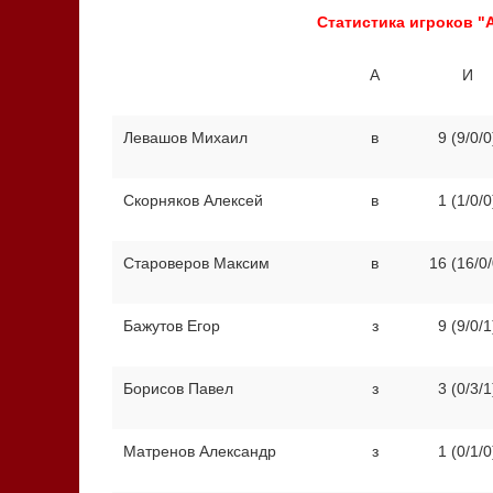
Статистика игроков "А
А
И
Левашов Михаил
в
9 (9/0/0
Скорняков Алексей
в
1 (1/0/0
Староверов Максим
в
16 (16/0/
Бажутов Егор
з
9 (9/0/1
Борисов Павел
з
3 (0/3/1
Матренов Александр
з
1 (0/1/0