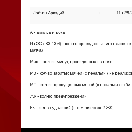
Лобзин Аркадий
н
11 (2/9/
А - амплуа игрока
И (ОС / ВЗ / ЗМ) - кол-во проведенных игр (вышел 
матча)
Мин. - кол-во минут, проведенных на поле
МЗ - кол-во забитых мячей (с пенальти / не реализ
МП - кол-во пропущенных мячей (с пенальти / отби
ЖК - кол-во предупреждений
КК - кол-во удалений (в том числе за 2 ЖК)