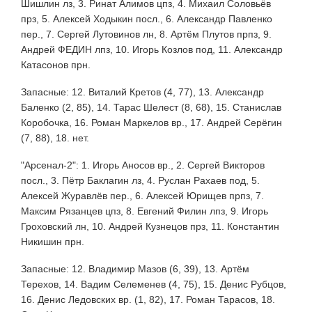
Шишлин лз, 3. Ринат Алимов цпз, 4. Михаил Соловьёв
прз, 5. Алексей Ходыкин посл., 6. Александр Павленко
пер., 7. Сергей Лутовинов лн, 8. Артём Плутов прпз, 9.
Андрей ФЕДИН лпз, 10. Игорь Козлов под, 11. Александр
Катасонов прн.
Запасные: 12. Виталий Кретов (4, 77), 13. Александр
Баленко (2, 85), 14. Тарас Шелест (8, 68), 15. Станислав
Коробочка, 16. Роман Маркелов вр., 17. Андрей Серёгин
(7, 88), 18. нет.
"Арсенал-2": 1. Игорь Аносов вр., 2. Сергей Викторов
посл., 3. Пётр Баклагин лз, 4. Руслан Рахаев под, 5.
Алексей Журавлёв пер., 6. Алексей Юрищев прпз, 7.
Максим Рязанцев цпз, 8. Евгений Филин лпз, 9. Игорь
Гроховский лн, 10. Андрей Кузнецов прз, 11. Константин
Никишин прн.
Запасные: 12. Владимир Мазов (6, 39), 13. Артём
Терехов, 14. Вадим Селеменев (4, 75), 15. Денис Рубцов,
16. Денис Ледовских вр. (1, 82), 17. Роман Тарасов, 18.