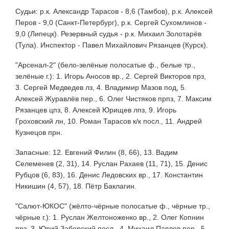
Судьи: р.к. Александр Тарасов - 8,6 (Тамбов), р.к. Алексей
Перов - 9,0 (Санкт-Петербург), р.к. Сергей Сухомлинов -
9,0 (Липецк). Резервный судья - р.к. Михаил Золотарёв
(Тула). Инспектор - Павел Михайлович Рязанцев (Курск).
"Арсенал-2" (бело-зелёные полосатые ф., белые тр.,
зелёные г.): 1. Игорь Аносов вр., 2. Сергей Викторов прз,
3. Сергей Медведев лз, 4. Владимир Мазов под, 5.
Алексей Журавлёв пер., 6. Олег Чистяков прпз, 7. Максим
Рязанцев цпз, 8. Алексей Юрищев лпз, 9. Игорь
Гроховский лн, 10. Роман Тарасов к/к посл., 11. Андрей
Кузнецов прн.
Запасные: 12. Евгений Филин (8, 66), 13. Вадим
Селеменев (2, 31), 14. Руслан Рахаев (11, 71), 15. Денис
Рубцов (6, 83), 16. Денис Ледовских вр., 17. Константин
Никишин (4, 57), 18. Пётр Баклагин.
"Салют-ЮКОС" (жёлто-чёрные полосатые ф., чёрные тр.,
чёрные г.): 1. Руслан Желтоноженко вр., 2. Олег Копнин
прз, 3. Юрий Заборский посл., 4. Михаил Павлов пер., 5.