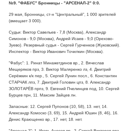
№9. "ФАБУС" Бронницы - "АРСЕНАЛ-2" 0:0.
29 мая, Бронницы, ст-н "Центральный", 1 000 зрителей
(вмещает 3 000).
Судьи: Виктор Савельев - 7,8 (Москва), Александр
Симонов - 9,0 (Москва), Андрей Исаев - 9,0 (Орехово-
Зуево). Резервный судья - Сергей Гурченков (Жуковский).
Инспектор - Виктор Иванович Точилкин (Москва).
"Фабус": 1. Ринат Минажетдинов вр., 2. Вячеслав
Мещеряков прз, 3. Виктор Маляренко лз, 4. Дмитрий
Серёжкин к/к пер., 5. Сергей Лунин посл., 6. Константин
СТАРЧАК лпз, 7. Дмитрий Головин цпз, 8. Александр
ЗОЛОТАРЁВ прпз, 9. Евгений Пчелинцев под, 10. Сергей
Бурцев прн, 11. Максим Зайцев лн.
Запасные: 12. Сергей Пупонов (10, 58), 13. нет, 14.
Александр Комоско (3, 69), 15. Андрей Юшин (8, 46), 16.
Денис Крающенко вр., 17. нет, 18. нет.
"Арсенал-2": 1. Игорь Аносов вр., 2. Сергей Викторов прз,