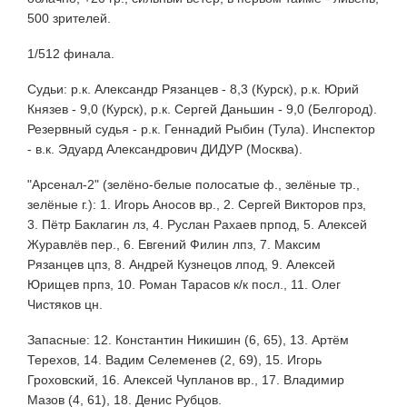
500 зрителей.
1/512 финала.
Судьи: р.к. Александр Рязанцев - 8,3 (Курск), р.к. Юрий
Князев - 9,0 (Курск), р.к. Сергей Даньшин - 9,0 (Белгород).
Резервный судья - р.к. Геннадий Рыбин (Тула). Инспектор
- в.к. Эдуард Александрович ДИДУР (Москва).
"Арсенал-2" (зелёно-белые полосатые ф., зелёные тр.,
зелёные г.): 1. Игорь Аносов вр., 2. Сергей Викторов прз,
3. Пётр Баклагин лз, 4. Руслан Рахаев прпод, 5. Алексей
Журавлёв пер., 6. Евгений Филин лпз, 7. Максим
Рязанцев цпз, 8. Андрей Кузнецов лпод, 9. Алексей
Юрищев прпз, 10. Роман Тарасов к/к посл., 11. Олег
Чистяков цн.
Запасные: 12. Константин Никишин (6, 65), 13. Артём
Терехов, 14. Вадим Селеменев (2, 69), 15. Игорь
Гроховский, 16. Алексей Чупланов вр., 17. Владимир
Мазов (4, 61), 18. Денис Рубцов.