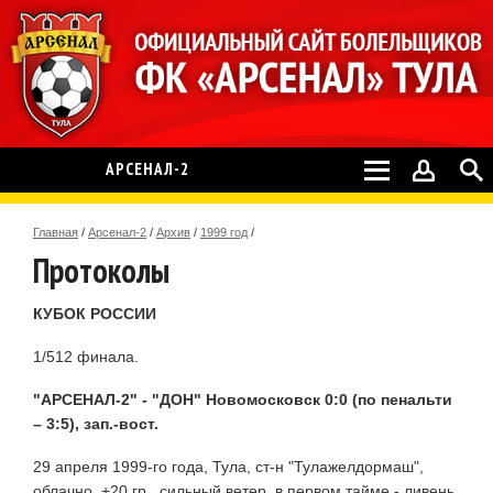
АРСЕНАЛ-2
Главная
/
Арсенал-2
/
Архив
/
1999 год
/
Протоколы
КУБОК РОССИИ
1/512 финала.
"АРСЕНАЛ-2" - "ДОН" Новомосковск 0:0 (по пенальти
– 3:5), зап.-вост.
29 апреля 1999-го года, Тула, ст-н "Тулажелдормаш",
облачно, +20 гр., сильный ветер, в первом тайме - ливень,