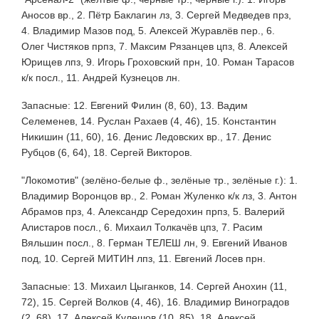
Аносов вр., 2. Пётр Баклагин лз, 3. Сергей Медведев прз,
4. Владимир Мазов под, 5. Алексей Журавлёв пер., 6.
Олег Чистяков прпз, 7. Максим Рязанцев цпз, 8. Алексей
Юрищев лпз, 9. Игорь Гроховский прн, 10. Роман Тарасов
к/к посл., 11. Андрей Кузнецов лн.
Запасные: 12. Евгений Филин (8, 60), 13. Вадим
Селеменев, 14. Руслан Рахаев (4, 46), 15. Константин
Никишин (11, 60), 16. Денис Ледовских вр., 17. Денис
Рубцов (6, 64), 18. Сергей Викторов.
"Локомотив" (зелёно-белые ф., зелёные тр., зелёные г.): 1.
Владимир Воронцов вр., 2. Роман Жуленко к/к лз, 3. Антон
Абрамов прз, 4. Александр Середохин прпз, 5. Валерий
Алистаров посл., 6. Михаил Толкачёв цпз, 7. Расим
Вяльшин посл., 8. Герман ТЕЛЕШ лн, 9. Евгений Иванов
под, 10. Сергей МИТИН лпз, 11. Евгений Лосев прн.
Запасные: 13. Михаил Цыганков, 14. Сергей Анохин (11,
72), 15. Сергей Волков (4, 46), 16. Владимир Виноградов
(2, 68), 17. Алексей Кулешов (10, 85), 18. Алексей