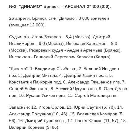
№2. "ДИНАМО" Брянск - "АРСЕНАЛ-2" 3:0 (0:0).
26 апреля, Брянск, ст-н "Динамо", 3 000 зрителей
(вмещает 12 000).
Судьи: р.к. Игорь Захаров – 8,4 (Москва), Дмитрий
Владимиров – 9,0 (Москва), Вячеслав Харламов – 9,0
(Москва). Резервный судья - Андрей Артемьев (Брянск).
Инспектор - Геннадий Сергеевич Карасёв (Калуга).
"Динамо": 1. Владимир Сычёв вр., 2. Валерий Ноздрин
прз, 3. Дмитрий Митт лз, 4. Дмитрий Ларин посл., 5.
Константин Пачкория под, 6. Александр Глушенков лпз, 7.
Сергей Бойков пер., 8. Алексей Чугунов цпз, 9. Олег Делов
прн, 10. Руслан Усиков прпз, 11. Сергей Метелица лн.
Запасные: 12. Игорь Орлов, 13. Юрий Саутин (6, 78), 14.
Александр Полуянов (10, 46), 15. Владислав Комаров (5,
66), 16. Дмитрий Дурнев вр., 17. Павел Юшков (11, 57), 18.
Валерий Корнеев (9, 86).