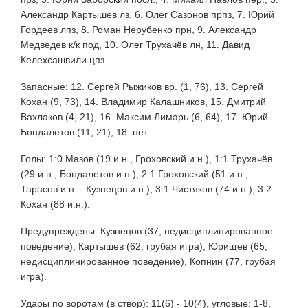
Александр Картышев лз, 6. Олег Сазонов прпз, 7. Юрий
Гордеев лпз, 8. Роман Нерубенко прн, 9. Александр
Медведев к/к под, 10. Олег Трухачёв лн, 11. Давид
Келехсашвили цпз.
Запасные: 12. Сергей Рыжиков вр. (1, 76), 13. Сергей
Кохан (9, 73), 14. Владимир Калашников, 15. Дмитрий
Вахлаков (4, 21), 16. Максим Лимарь (6, 64), 17. Юрий
Бондалетов (11, 21), 18. нет.
Голы: 1:0 Мазов (19 и.н., Гроховский и.н.), 1:1 Трухачёв
(29 и.н., Бондалетов и.н.), 2:1 Гроховский (51 и.н.,
Тарасов и.н. - Кузнецов и.н.), 3:1 Чистяков (74 и.н.), 3:2
Кохан (88 и.н.).
Предупреждены: Кузнецов (37, недисциплинированное
поведение), Картышев (62, грубая игра), Юрищев (65,
недисциплинированное поведение), Копнин (77, грубая
игра).
Удары по воротам (в створ): 11(6) - 10(4), угловые: 1-8,