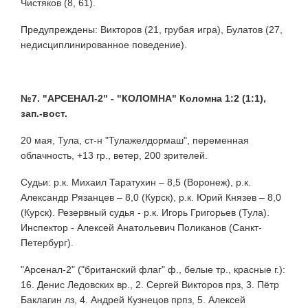
Чистяков (8, 61).
Предупреждены: Викторов (21, грубая игра), Булатов (27,
недисциплинированное поведение).
№7. "АРСЕНАЛ-2" - "КОЛОМНА" Коломна 1:2 (1:1),
зап.-вост.
20 мая, Тула, ст-н "Тулажелдормаш", переменная
облачность, +13 гр., ветер, 200 зрителей.
Судьи: р.к. Михаил Таратухин – 8,5 (Воронеж), р.к.
Александр Рязанцев – 8,0 (Курск), р.к. Юрий Князев – 8,0
(Курск). Резервный судья - р.к. Игорь Григорьев (Тула).
Инспектор - Алексей Анатольевич Поликанов (Санкт-
Петербург).
"Арсенал-2" ("британский флаг" ф., белые тр., красные г.):
16. Денис Ледовских вр., 2. Сергей Викторов прз, 3. Пётр
Баклагин лз, 4. Андрей Кузнецов прпз, 5. Алексей