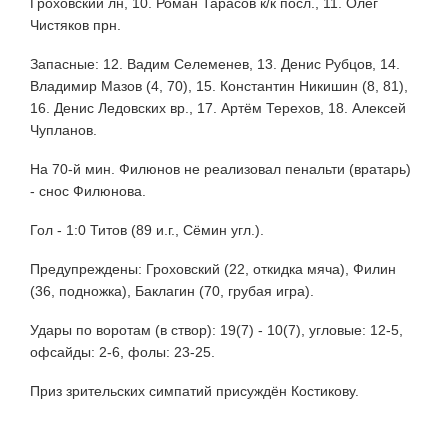
Гроховский лн, 10. Роман Тарасов к/к посл., 11. Олег
Чистяков прн.
Запасные: 12. Вадим Селеменев, 13. Денис Рубцов, 14.
Владимир Мазов (4, 70), 15. Константин Никишин (8, 81),
16. Денис Ледовских вр., 17. Артём Терехов, 18. Алексей
Чупланов.
На 70-й мин. Филюнов не реализовал пенальти (вратарь)
- снос Филюнова.
Гол - 1:0 Титов (89 и.г., Сёмин угл.).
Предупреждены: Гроховский (22, откидка мяча), Филин
(36, подножка), Баклагин (70, грубая игра).
Удары по воротам (в створ): 19(7) - 10(7), угловые: 12-5,
офсайды: 2-6, фолы: 23-25.
Приз зрительских симпатий присуждён Костикову.