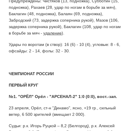
Предупреждены: Чистяков (13, подножка), Субботин (15,
подножка), Рахаев (28, удар по ногам в борьбе за мяч),
Баклагин (48, подножка), Балаян (69, подножка),
Забродский (73, задержка соперника рукой), Мазов (106,
задержка соперника рукой), Баклагин (108, удар по ногам
в борьбе за мяч -
удаление
).
Удары по воротам (в створ): 16 (6) - 10 (4), угловые: 8 - 6,
офсайды: 2 - 14, фолы: 32 - 30.
ЧЕМПИОНАТ РОССИИ
ПЕРВЫЙ КРУГ
№1. "ОРЁЛ" Орёл - "АРСЕНАЛ-2" 1:0 (0:0), вост.-зап.
23 апреля, Орёл, ст-н "Динамо", ясно, +19 гр., сильный
ветер, 6 500 зрителей (вмещает 2 000).
Судьи: р.к. Игорь Руцкой – 8,2 (Белгород), р.к. Алексей