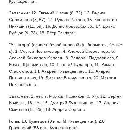
Кузнецов прн.
Запасные: 12. Евгений Филин (8, 73), 13. Вадим
Селеменев (5, 67), 14. Руслан Рахаев, 15. Константин
Никишин (11, 59), 16. Денис Ледовских вр., 17. Денис
Рубцов (9, 73), 18. Пётр Баклагин.
"Авангард" (синие с белой полосой ф., белые тр., белые
г.): 1. Сергей Чеснаков вр., 4. Алексей Скоров пер., 6.
Алексей Кайдалов к/к посл., 8. Валерий Подоляк лпз, 9.
Роман Щепихин лн, 10. Евгений Буда прн, 11. Роман
Стасюк под, 14. Андрей Рязанцев пер., 15. Андрей
Петряев прпз, 19. Дмитрий Валиуллин лз, 20. Михаил
Некрасов цпз.
Запасные: 2. нет, 7. Михаил Позняков (8, 67), 12. Сергей
Кочерга, 13. нет, 16. Дмитрий Лукошкин вр., 17. Андрей
Смирнов (11, 26), 18. Андрей Сергеев.
Голы: 1:0 Кузнецов (3 и.н., М.Рязанцев и.н.), 2:0
Гроховский (58 и.н., Кузнецов и.н.).