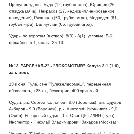
Предупреждены: Буда (12, грубая игра), Юрищев (26,
откидка мяча), Некрасов (27, недисциплинированное
поведение), Рязанцев (60, грубая игра), Медведев (61,
грубая игра), Валиуллин (66, грубая игра).
Удары по воротам (в створ): 8(3) - 8(1), угловые: 5-6,
офсайды: 5-1, фолы: 25-13.
№13. "АРСЕНАЛ-2" - "ЛОКОМОТИВ" Калуга 2:1 (1:0),
зап.-вост.
19 июня, Тула, ст-н "Тулажелдормаш", переменная
облачность, +25 гр., безветрие, 400 зрителей.
Судьи: р.к. Сергей Колпачёв - 9,0 (Воронеж), р.к. Эдуард
Акбаров - 9,0 (Воронеж), р.к. Анатолий Иконников - 9,0
(Орёл). Резервный судья - 1 к. Олег ЦЕПИЛИН (Тула).
Инспектор - Николай Владимирович Захаров (Москва).
"Арсенал-2" (жёлтые ф., чёрные тр., чёрные г.): 1. Игорь