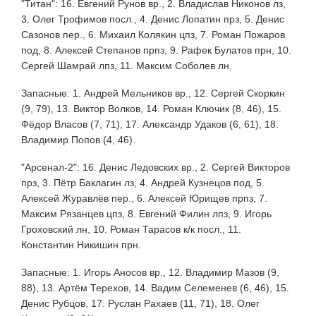
"Титан": 16. Евгений Рунов вр., 2. Владислав Никонов лз,
3. Олег Трофимов посл., 4. Денис Лопатин прз, 5. Денис
Сазонов пер., 6. Михаил Колякин цпз, 7. Роман Пожаров
под, 8. Алексей Степанов прпз, 9. Рафек Булатов прн, 10.
Сергей Шамрай лпз, 11. Максим Соболев лн.
Запасные: 1. Андрей Мельников вр., 12. Сергей Скоркин
(9, 79), 13. Виктор Волков, 14. Роман Ключик (8, 46), 15.
Фёдор Власов (7, 71), 17. Александр Удаков (6, 61), 18.
Владимир Попов (4, 46).
"Арсенал-2": 16. Денис Ледовских вр., 2. Сергей Викторов
прз, 3. Пётр Баклагин лз, 4. Андрей Кузнецов под, 5.
Алексей Журавлёв пер., 6. Алексей Юрищев прпз, 7.
Максим Рязанцев цпз, 8. Евгений Филин лпз, 9. Игорь
Гроховский лн, 10. Роман Тарасов к/к посл., 11.
Константин Никишин прн.
Запасные: 1. Игорь Аносов вр., 12. Владимир Мазов (9,
88), 13. Артём Терехов, 14. Вадим Селеменев (6, 46), 15.
Денис Рубцов, 17. Руслан Рахаев (11, 71), 18. Олег