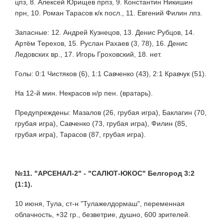
цпз, 8. Алексей Юрищев прпз, 9. Константин Никишин
прн, 10. Роман Тарасов к/к посл., 11. Евгений Филин лпз.
Запасные: 12. Андрей Кузнецов, 13. Денис Рубцов, 14.
Артём Терехов, 15. Руслан Рахаев (3, 78), 16. Денис
Ледовских вр., 17. Игорь Гроховский, 18. нет.
Голы: 0:1 Чистяков (6), 1:1 Савченко (43), 2:1 Кравчук (51).
На 12-й мин. Некрасов н/р пен. (вратарь).
Предупреждены: Мазалов (26, грубая игра), Баклагин (70,
грубая игра), Савченко (73, грубая игра), Филин (85,
грубая игра), Тарасов (87, грубая игра).
№11. "АРСЕНАЛ-2" - "САЛЮТ-ЮКОС" Белгород 3:2
(1:1).
10 июня, Тула, ст-н "Тулажелдормаш", переменная
облачность, +32 гр., безветрие, душно, 600 зрителей.