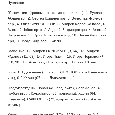
Чупланов.
"Локомотив" (красные ф., синие тр., синие г.): 1. Руслан
Аблаев вр., 2. Сергей Ковалёв прз, 3. Вячеслав Чуриков
пер., 4. Олег САФРОНОВ лз, 5. Андрей Карпенко посл., 6.
Алексей Чобан прпз, 7. Андрей Репринцев цпз, 8. Алексей
Петров лпз, 9. Юрий Колесников под, 10. Павел Далолаян
прн, 11. Владимир Харин к/к лн.
Запасные: 12. Андрей ПОЛЕЖАЕВ (9, 64), 13. Андрей
Жданов (11, 69), 14. Игорь Пывин, 15. Игорь Чернавский
(10, 90), 16. Александр Гончаров вр., 17. нет, 18. нет.
Голы: 0:1 Далолаян (55 и.н., САФРОНОВ и.н. - Колесников
и.н.), 0:2 Харин (67 и.н., Далолаян и.н.).
Предупреждены: Чобан (40, подножка), Селеменев (43,
грубая игра), Колесников (56, подножка), Харин (64,
подножка), САФРОНОВ (72, удар по ногам в борьбе за
мячам).
Удары по воротам (в створ): 7(2) - 12(8), угловые: 2-2,