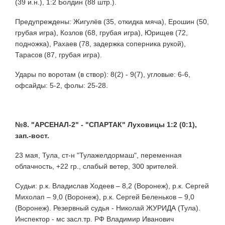
(39 и.н.), 1:2 Болдин (88 штр.).
Предупреждены: Жигулёв (35, откидка мяча), Ерошин (50,
грубая игра), Козлов (68, грубая игра), Юрищев (72,
подножка), Рахаев (78, задержка соперника рукой),
Тарасов (87, грубая игра).
Удары по воротам (в створ): 8(2) - 9(7), угловые: 6-6,
офсайды: 5-2, фолы: 25-28.
№8. "АРСЕНАЛ-2" - "СПАРТАК" Луховицы 1:2 (0:1),
зап.-вост.
23 мая, Тула, ст-н "Тулажелдормаш", переменная
облачность, +22 гр., слабый ветер, 300 зрителей.
Судьи: р.к. Владислав Ходеев – 8,2 (Воронеж), р.к. Сергей
Михолап – 9,0 (Воронеж), р.к. Сергей Беленьков – 9,0
(Воронеж). Резервный судья - Николай ЖУРИДА (Тула).
Инспектор - мс засл.тр. РФ Владимир Иванович