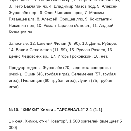
3. Пётр Баклагин лз, 4. Владимир Мазов под, 5. Алексей
Журавлёв пер., 6. Олег Чистяков прпз, 7. Максим
Рязанцев цпз, 8. Алексей Юрищев лпз, 9. Константин
Никишин прн, 10. Роман Тарасов к/к посл., 11. Андрей
Кузнецов лн.
Запасные: 12. Евгений Филин (6, 90), 13. Денис Рубцов,
14. Вадим Селеменев (11, 59), 15. Руслан Рахаев, 16.
Денис Ледовских вр., 17. Игорь Гроховский, 18. нет.
Предупреждены: Журавлёв (20, задержка соперника
рукой), Юшин (46, грубая игра). Селеменев (57, грубая
игра), Пчелинцев (60, грубая игра), Лунин (75, грубая
игра).
№10. "ХИМКИ" Химки - "АРСЕНАЛ-2" 2:1 (1:1).
1 июня, Химки, ст-н "Новатор", 1 500 зрителей (вмещает 5
000).