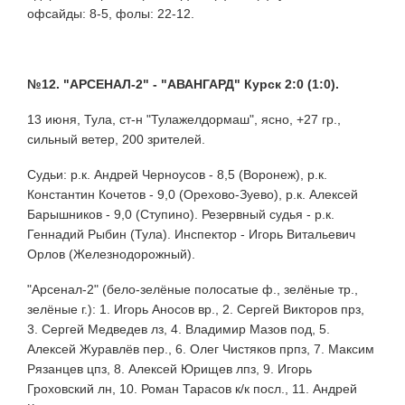
офсайды: 8-5, фолы: 22-12.
№12. "АРСЕНАЛ-2" - "АВАНГАРД" Курск 2:0 (1:0).
13 июня, Тула, ст-н "Тулажелдормаш", ясно, +27 гр.,
сильный ветер, 200 зрителей.
Судьи: р.к. Андрей Черноусов - 8,5 (Воронеж), р.к.
Константин Кочетов - 9,0 (Орехово-Зуево), р.к. Алексей
Барышников - 9,0 (Ступино). Резервный судья - р.к.
Геннадий Рыбин (Тула). Инспектор - Игорь Витальевич
Орлов (Железнодорожный).
"Арсенал-2" (бело-зелёные полосатые ф., зелёные тр.,
зелёные г.): 1. Игорь Аносов вр., 2. Сергей Викторов прз,
3. Сергей Медведев лз, 4. Владимир Мазов под, 5.
Алексей Журавлёв пер., 6. Олег Чистяков прпз, 7. Максим
Рязанцев цпз, 8. Алексей Юрищев лпз, 9. Игорь
Гроховский лн, 10. Роман Тарасов к/к посл., 11. Андрей