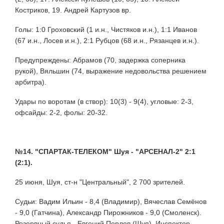
Костриков, 19. Андрей Картузов вр.
Голы: 1:0 Гроховский (1 и.н., Чистяков и.н.), 1:1 Иванов
(67 и.н., Лосев и.н.), 2:1 Рубцов (68 и.н., Рязанцев и.н.).
Предупреждены: Абрамов (70, задержка соперника
рукой), Вяльшин (74, выражение недовольства решением
арбитра).
Удары по воротам (в створ): 10(3) - 9(4), угловые: 2-3,
офсайды: 2-2, фолы: 20-32.
№14. "СПАРТАК-ТЕЛЕКОМ" Шуя - "АРСЕНАЛ-2" 2:1
(2:1).
25 июня, Шуя, ст-н "Центральный", 2 700 зрителей.
Судьи: Вадим Ильин - 8,4 (Владимир), Вячеслав Семёнов
- 9,0 (Гатчина), Александр Пирожников - 9,0 (Смоленск).
Резервный судья - Евгений Перлов (Шуя). Инспектор -