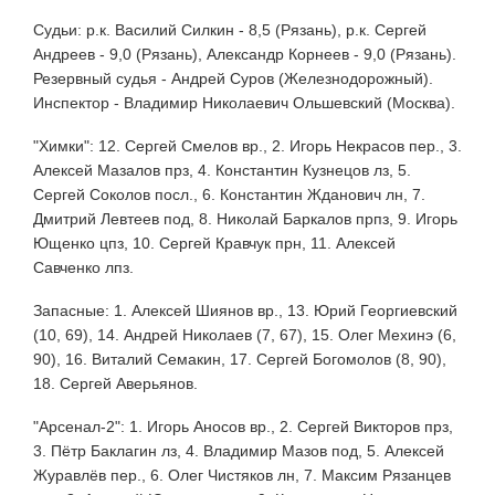
Судьи: р.к. Василий Силкин - 8,5 (Рязань), р.к. Сергей
Андреев - 9,0 (Рязань), Александр Корнеев - 9,0 (Рязань).
Резервный судья - Андрей Суров (Железнодорожный).
Инспектор - Владимир Николаевич Ольшевский (Москва).
"Химки": 12. Сергей Смелов вр., 2. Игорь Некрасов пер., 3.
Алексей Мазалов прз, 4. Константин Кузнецов лз, 5.
Сергей Соколов посл., 6. Константин Жданович лн, 7.
Дмитрий Левтеев под, 8. Николай Баркалов прпз, 9. Игорь
Ющенко цпз, 10. Сергей Кравчук прн, 11. Алексей
Савченко лпз.
Запасные: 1. Алексей Шиянов вр., 13. Юрий Георгиевский
(10, 69), 14. Андрей Николаев (7, 67), 15. Олег Мехинэ (6,
90), 16. Виталий Семакин, 17. Сергей Богомолов (8, 90),
18. Сергей Аверьянов.
"Арсенал-2": 1. Игорь Аносов вр., 2. Сергей Викторов прз,
3. Пётр Баклагин лз, 4. Владимир Мазов под, 5. Алексей
Журавлёв пер., 6. Олег Чистяков лн, 7. Максим Рязанцев