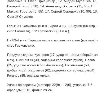
Запасные: 1. Олег Юрченко вр., 12. Андрей Мурашёв, 13.
Валерий Бор (5, 38), 14. Александр Антонов (11, 68), 15.
Михаил Горетов (8, 85), 17. Сергей Середоха (10, 90), 18.
Сергей Симаков.
Голы: 0:1 Ольховик (6 и.н., Фрол и.н.), 0:2 Кукин (50 штр. -
снос Рогачёва), 1:2 Гроховский (51 и.н.).
На 83-й мин. Тарасов не реализовал пенальти (вратарь) -
снос Гроховского.
Предупреждены: Кузнецов (17, удар по ногам в борьбе за
мяч), СМИРНОВ (30, задержка соперника рукой), Носов
(35, удар по ногам в борьбе за мяч), Селеменев (58,
грубая игра), Харламов (62, задержка соперника рукой),
Рогачёв (85, откидка мяча).
Удары по воротам (в створ): 22(9) - 12(6), угловые: 7-3,
офсайды: 2-13, фолы: 28-24.