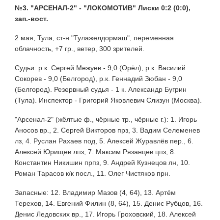
№3. "АРСЕНАЛ-2" - "ЛОКОМОТИВ" Лиски 0:2 (0:0),
зап.-вост.
2 мая, Тула, ст-н "Тулажелдормаш", переменная
облачность, +7 гр., ветер, 300 зрителей.
Судьи: р.к. Сергей Межуев - 9,0 (Орёл), р.к. Василий
Сокорев - 9,0 (Белгород), р.к. Геннадий Зюбан - 9,0
(Белгород). Резервный судья - 1 к. Александр Бугрин
(Тула). Инспектор - Григорий Яковлевич Слизун (Москва).
"Арсенал-2" (жёлтые ф., чёрные тр., чёрные г.): 1. Игорь
Аносов вр., 2. Сергей Викторов прз, 3. Вадим Селеменев
лз, 4. Руслан Рахаев под, 5. Алексей Журавлёв пер., 6.
Алексей Юрищев лпз, 7. Максим Рязанцев цпз, 8.
Константин Никишин прпз, 9. Андрей Кузнецов лн, 10.
Роман Тарасов к/к посл., 11. Олег Чистяков прн.
Запасные: 12. Владимир Мазов (4, 64), 13. Артём
Терехов, 14. Евгений Филин (8, 64), 15. Денис Рубцов, 16.
Денис Ледовских вр., 17. Игорь Гроховский, 18. Алексей