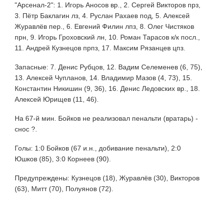
"Арсенал-2": 1. Игорь Аносов вр., 2. Сергей Викторов прз,
3. Пётр Баклагин лз, 4. Руслан Рахаев под, 5. Алексей
Журавлёв пер., 6. Евгений Филин лпз, 8. Олег Чистяков
прн, 9. Игорь Гроховский лн, 10. Роман Тарасов к/к посл.,
11. Андрей Кузнецов прпз, 17. Максим Рязанцев цпз.
Запасные: 7. Денис Рубцов, 12. Вадим Селеменев (6, 75),
13. Алексей Чупланов, 14. Владимир Мазов (4, 73), 15.
Константин Никишин (9, 36), 16. Денис Ледовских вр., 18.
Алексей Юрищев (11, 46).
На 67-й мин. Бойков не реализовал пенальти (вратарь) -
снос ?.
Голы: 1:0 Бойков (67 и.н., добивание пенальти), 2:0
Юшков (85), 3:0 Корнеев (90).
Предупреждены: Кузнецов (18), Журавлёв (30), Викторов
(63), Митт (70), Полуянов (72).