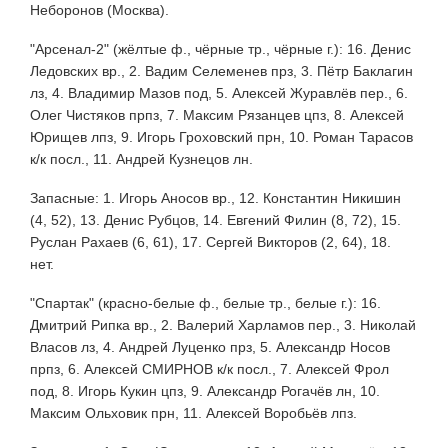
Неборонов (Москва).
"Арсенал-2" (жёлтые ф., чёрные тр., чёрные г.): 16. Денис
Ледовских вр., 2. Вадим Селеменев прз, 3. Пётр Баклагин
лз, 4. Владимир Мазов под, 5. Алексей Журавлёв пер., 6.
Олег Чистяков прпз, 7. Максим Рязанцев цпз, 8. Алексей
Юрищев лпз, 9. Игорь Гроховский прн, 10. Роман Тарасов
к/к посл., 11. Андрей Кузнецов лн.
Запасные: 1. Игорь Аносов вр., 12. Константин Никишин
(4, 52), 13. Денис Рубцов, 14. Евгений Филин (8, 72), 15.
Руслан Рахаев (6, 61), 17. Сергей Викторов (2, 64), 18.
нет.
"Спартак" (красно-белые ф., белые тр., белые г.): 16.
Дмитрий Рипка вр., 2. Валерий Харламов пер., 3. Николай
Власов лз, 4. Андрей Луценко прз, 5. Александр Носов
прпз, 6. Алексей СМИРНОВ к/к посл., 7. Алексей Фрол
под, 8. Игорь Кукин цпз, 9. Александр Рогачёв лн, 10.
Максим Ольховик прн, 11. Алексей Воробьёв лпз.