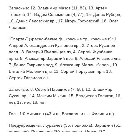
Запасные: 12. Владимир Мазов (11, 83), 13. Артём
Терехов, 14. Вадим Селеменев (4, 77), 15. Денис Рубцов,
16. Денис Ледовских вр., 17. Игорь Гроховский, 18. Олег
Чистяков.
"Спартак" (красно-белые ф., красные тр., красные г.): 1.
Андрей Александрович Кузнецов вр., 2. Игорь Русанов
посл., 3. Валерий Пчелинцев лз, 4. Сергей Журбенко
прпз, 5. Александр Зарицкий прз, 6. Алексей Рязанов лпз,
7. Денис Гаврилов под, 9. Александр Малин к/к пер., 10.
Виталий Милёнин цпз, 11. Сергей Первушин прн, 13.
Сергей Гаврилов лн.
Запасные: 8. Сергей Паршиков (7, 58), 12. Владимир
Сухин вр., 14. Максим Мысин, 15. Владислав Голяков, 16.
нет, 17. нет, 18. нет.
Гол - 1:0 Никишин (43 и.н., Баклагин и.н. - Филин и.н.).
Предупреждены: Журавлёв (35, подножка), Зарицкий (51,
подножка), Пчелинцев (80, подножка), Малин (87,