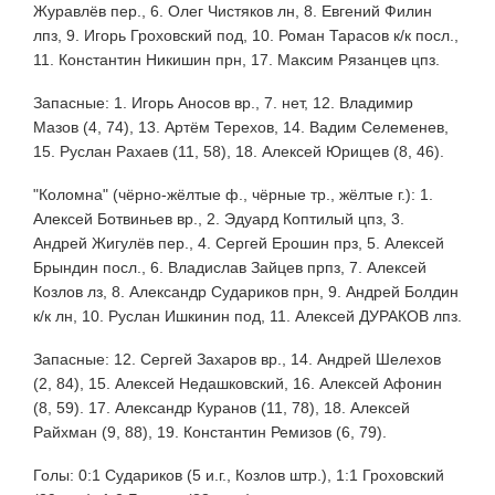
Журавлёв пер., 6. Олег Чистяков лн, 8. Евгений Филин
лпз, 9. Игорь Гроховский под, 10. Роман Тарасов к/к посл.,
11. Константин Никишин прн, 17. Максим Рязанцев цпз.
Запасные: 1. Игорь Аносов вр., 7. нет, 12. Владимир
Мазов (4, 74), 13. Артём Терехов, 14. Вадим Селеменев,
15. Руслан Рахаев (11, 58), 18. Алексей Юрищев (8, 46).
"Коломна" (чёрно-жёлтые ф., чёрные тр., жёлтые г.): 1.
Алексей Ботвиньев вр., 2. Эдуард Коптилый цпз, 3.
Андрей Жигулёв пер., 4. Сергей Ерошин прз, 5. Алексей
Брындин посл., 6. Владислав Зайцев прпз, 7. Алексей
Козлов лз, 8. Александр Судариков прн, 9. Андрей Болдин
к/к лн, 10. Руслан Ишкинин под, 11. Алексей ДУРАКОВ лпз.
Запасные: 12. Сергей Захаров вр., 14. Андрей Шелехов
(2, 84), 15. Алексей Недашковский, 16. Алексей Афонин
(8, 59). 17. Александр Куранов (11, 78), 18. Алексей
Райхман (9, 88), 19. Константин Ремизов (6, 79).
Голы: 0:1 Судариков (5 и.г., Козлов штр.), 1:1 Гроховский