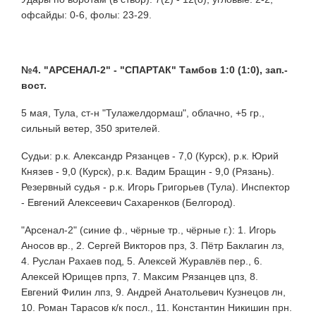
офсайды: 0-6, фолы: 23-29.
№4. "АРСЕНАЛ-2" - "СПАРТАК" Тамбов 1:0 (1:0), зап.-
вост.
5 мая, Тула, ст-н "Тулажелдормаш", облачно, +5 гр.,
сильный ветер, 350 зрителей.
Судьи: р.к. Александр Рязанцев - 7,0 (Курск), р.к. Юрий
Князев - 9,0 (Курск), р.к. Вадим Бращин - 9,0 (Рязань).
Резервный судья - р.к. Игорь Григорьев (Тула). Инспектор
- Евгений Алексеевич Сахаренков (Белгород).
"Арсенал-2" (синие ф., чёрные тр., чёрные г.): 1. Игорь
Аносов вр., 2. Сергей Викторов прз, 3. Пётр Баклагин лз,
4. Руслан Рахаев под, 5. Алексей Журавлёв пер., 6.
Алексей Юрищев прпз, 7. Максим Рязанцев цпз, 8.
Евгений Филин лпз, 9. Андрей Анатольевич Кузнецов лн,
10. Роман Тарасов к/к посл., 11. Константин Никишин прн.