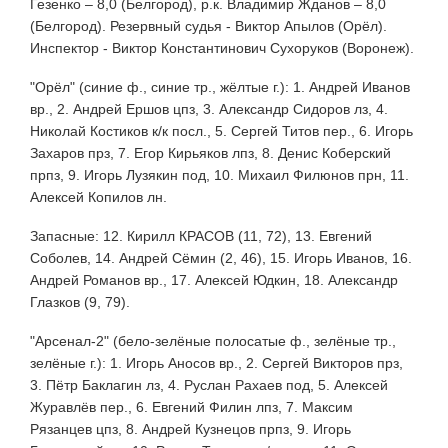
Гезенко – 8,0 (Белгород), р.к. Владимир Жданов – 8,0
(Белгород). Резервный судья - Виктор Апылов (Орёл).
Инспектор - Виктор Константинович Сухоруков (Воронеж).
"Орёл" (синие ф., синие тр., жёлтые г.): 1. Андрей Иванов
вр., 2. Андрей Ершов цпз, 3. Александр Сидоров лз, 4.
Николай Костиков к/к посл., 5. Сергей Титов пер., 6. Игорь
Захаров прз, 7. Егор Кирьяков лпз, 8. Денис Коберский
прпз, 9. Игорь Лузякин под, 10. Михаил Филюнов прн, 11.
Алексей Копилов лн.
Запасные: 12. Кирилл КРАСОВ (11, 72), 13. Евгений
Соболев, 14. Андрей Сёмин (2, 46), 15. Игорь Иванов, 16.
Андрей Романов вр., 17. Алексей Юдкин, 18. Александр
Глазков (9, 79).
"Арсенал-2" (бело-зелёные полосатые ф., зелёные тр.,
зелёные г.): 1. Игорь Аносов вр., 2. Сергей Викторов прз,
3. Пётр Баклагин лз, 4. Руслан Рахаев под, 5. Алексей
Журавлёв пер., 6. Евгений Филин лпз, 7. Максим
Рязанцев цпз, 8. Андрей Кузнецов прпз, 9. Игорь