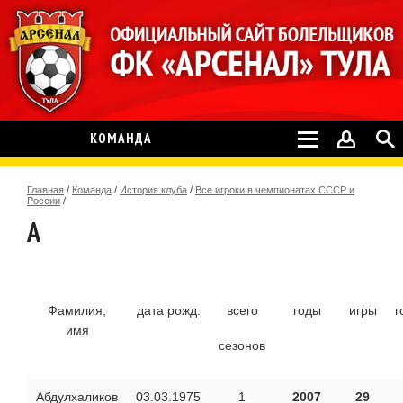
КОМАНДА
Главная
/
Команда
/
История клуба
/
Все игроки в чемпионатах СССР и
России
/
А
Фамилия,
дата рожд.
всего
годы
игры
г
имя
сезонов
Абдулхаликов
03.03.1975
1
2007
29