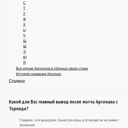
С
Т
У
Ф
Х
Ц
Ч
Ш
Щ
Э
Ю
Я
Все игроки Арсенала в сборных своих стран
История названия Арсенал
Стадион
Какой для Вас главный вывод после матча Арсенала с
Торпедо?
Главное, что выиграли. Качество игры в этом матче не имеет
значения