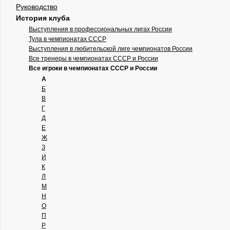
Руководство
История клуба
Выступления в профессиональных лигах России
Тула в чемпионатах СССР
Выступления в любительской лиге чемпионатов России
Все тренеры в чемпионатах СССР и России
Все игроки в чемпионатах СССР и России
А
Б
В
Г
Д
Е
Ж
З
И
К
Л
М
Н
О
П
Р