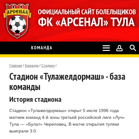
КОМАНДА
Главная
/
Команда
/
Стадион
/
Стадион «Тулажелдормаш» - база
команды
История стадиона
Стадион «Тулажелдормаш» открыт 5 июля 1996 года
матчем команд 4-й зоны третьей российской лиги «Луч»
Тула — «Булат» Череповец. В матче открытия туляки
выиграли 3:0.