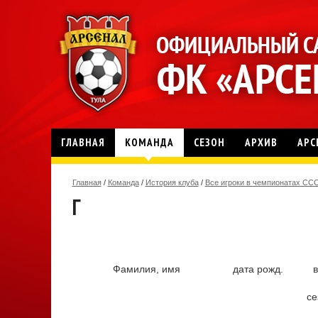
ГЛАВНАЯ
КОМАНДА
СЕЗОН
АРХИВ
АРС
Главная
/
Команда
/
История клуба
/
Все игроки в чемпионатах СС
Г
Фамилия, имя
дата рожд.
в
се