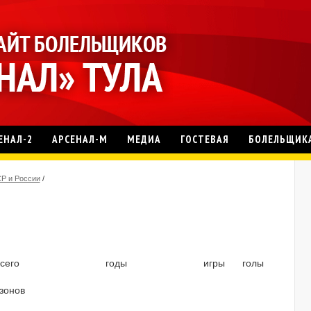
ЕНАЛ-2
АРСЕНАЛ-М
МЕДИА
ГОСТЕВАЯ
БОЛЕЛЬЩИК
СР и России
/
сего
годы
игры
голы
зонов