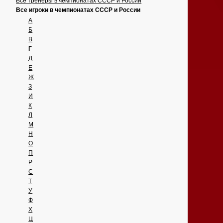
Все тренеры в чемпионатах СССР и России
Все игроки в чемпионатах СССР и России
А
Б
В
Г
Д
Е
Ж
З
И
К
Л
М
Н
О
П
Р
С
Т
У
Ф
Х
Ц