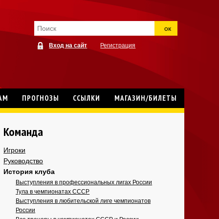
ок
Вход на сайт
Регистрация
АМ
ПРОГНОЗЫ
ССЫЛКИ
МАГАЗИН/БИЛЕТЫ
Команда
Игроки
Руководство
История клуба
Выступления в профессиональных лигах России
Тула в чемпионатах СССР
Выступления в любительской лиге чемпионатов
России