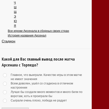
Ч
Ш
Щ
Э
Ю
Я
Все игроки Арсенала в сборных своих стран
История названия Арсенал
Стадион
Какой для Вас главный вывод после матча
Арсенала с Торпедо?
Главное, что выиграли. Качество игры в этом матче
не имеет значения
Всем доволен, ушёл со стадиона в отличном
настроении
Лучше бы создали много моментов и много били по
воротам, хоть и проиграли бы
Сыграли очень плохо, победа не радует