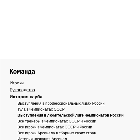
Команда
Игроки
Руководство
История клуба
Выступления в профессиональных лигах России
Тула в чемпионатах СССР
Выступления в любительской лиге чемпионатов России
Все тренеры в чемпионатах СССР и России
Все игроки в чемпионатах СССР и России
Все игроки Арсенала в сборных своих стран
История названия Арсенал