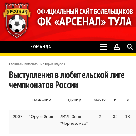
КОМАНДА
Главная
/
Команда
/
История клуба
/
Выступления в любительской лиге
чемпионатов России
название
турнир
место
и
в
2007
“Оружейник”
ЛФЛ. Зона
2
32
18
"Черноземье"