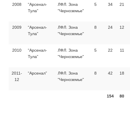
2008
“Арсенал-
ЛФЛ. Зона
5
34
21
Тула”
"Черноземье"
2009
“Арсенал-
ЛФЛ. Зона
8
24
12
Тула”
"Черноземье"
2010
“Арсенал-
ЛФЛ. Зона
5
22
11
Тула”
"Черноземье"
2011-
“Арсенал”
ЛФЛ. Зона
8
42
18
12
"Черноземье"
154
80