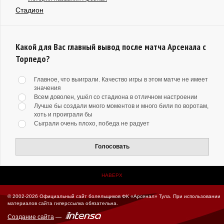
Стадион
Какой для Вас главный вывод после матча Арсенала с
Торпедо?
Главное, что выиграли. Качество игры в этом матче не имеет
значения
Всем доволен, ушёл со стадиона в отличном настроении
Лучше бы создали много моментов и много били по воротам,
хоть и проиграли бы
Сыграли очень плохо, победа не радует
Голосовать
НАВЕРХ
© 2002-2026 Официальный сайт болельщиков ФК «Арсенал» Тула.
При использовании
материалов сайта гиперссылка обязательна.
Создание сайта
—