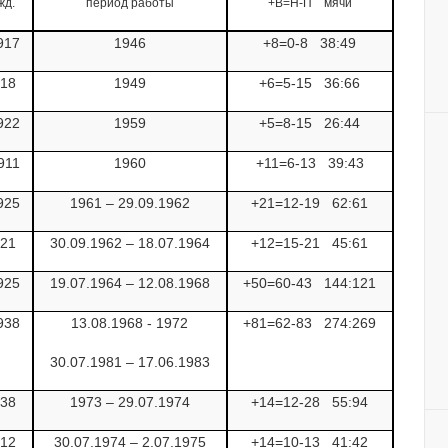
жд.
период работы
+В=Н-П
мячи
917
1946
+8=0-8
38:49
918
1949
+6=5-15
36:66
922
1959
+5=8-15
26:44
911
1960
+11=6-13
39:43
925
1961 – 29.09.1962
+21=12-19
62:61
921
30.09.1962 – 18.07.1964
+12=15-21
45:61
925
19.07.1964 – 12.08.1968
+50=60-43
144:121
938
13.08.1968 - 1972
+81=62-83
274:269
30.07.1981 – 17.06.1983
938
1973 – 29.07.1974
+14=12-28
55:94
912
30.07.1974 – 2.07.1975
+14=10-13
41:42