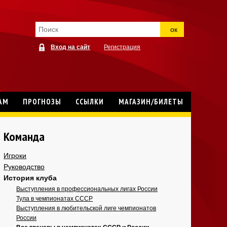
ок
Вход на сайт
Регистрация
АМ
ПРОГНОЗЫ
ССЫЛКИ
МАГАЗИН/БИЛЕТЫ
Команда
Игроки
Руководство
История клуба
Выступления в профессиональных лигах России
Тула в чемпионатах СССР
Выступления в любительской лиге чемпионатов
России