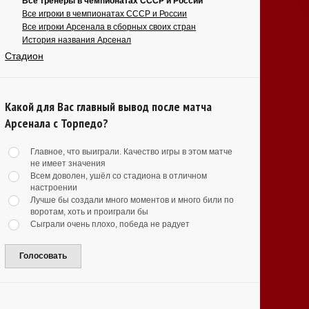
Все тренеры в чемпионатах СССР и России
Все игроки в чемпионатах СССР и России
Все игроки Арсенала в сборных своих стран
История названия Арсенал
Стадион
Какой для Вас главный вывод после матча
Арсенала с Торпедо?
Главное, что выиграли. Качество игры в этом матче
не имеет значения
Всем доволен, ушёл со стадиона в отличном
настроении
Лучше бы создали много моментов и много били по
воротам, хоть и проиграли бы
Сыграли очень плохо, победа не радует
Голосовать