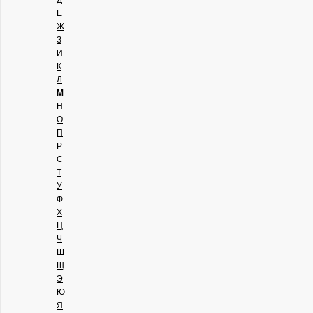
Е
Ж
З
И
К
Л
М
Н
О
П
Р
С
Т
У
Ф
Х
Ц
Ч
Ш
Щ
Э
Ю
Я