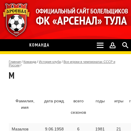
КОМАНДА
Главная
/
Команда
/
История клуба
/
Все игроки в чемпионатах СССР и
России
/
М
Фамилия,
дата рожд.
всего
годы
игры
имя
сезонов
Мазалов
9.06.1958
6
1981
21