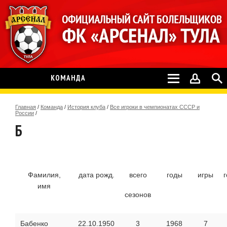
КОМАНДА
Главная
/
Команда
/
История клуба
/
Все игроки в чемпионатах СССР и
России
/
Б
Фамилия,
дата рожд.
всего
годы
игры
имя
сезонов
Бабенко
22.10.1950
3
1968
7