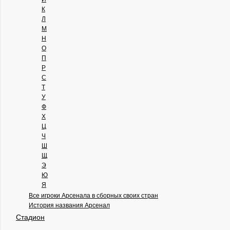
К
Л
М
Н
О
П
Р
С
Т
У
Ф
Х
Ц
Ч
Ш
Щ
Э
Ю
Я
Все игроки Арсенала в сборных своих стран
История названия Арсенал
Стадион