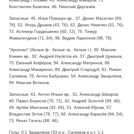
Константин Базелюк, 46. Николай Дергачёв.
Запасные: 45. Илья Помазун вр., 37. Денис Масютин (99,
78), 52. Игорь Дрыков (43, 76), 62. Денис Никитин (51, 76),
72. Астемир Гордюшенко (60, 72), 75. Тимур
Жамалетдиов (71, 64), 96. Вадим Ларионов (98, 78).
"Арсенал" (белые ф., белые тр., белые г.): 30. Максим
Кликин вр., 92. Андрей Налётов к/к, 37. Дмитрий Цуканов,
75. Евгений Алфёров, 94. Александр Матренов, 88.
Александр Макаренко, 89. Дмитрий Стародуб, 81. Роман
Салимов, 78. Антон Бабушкин, 54. Александр Закарлюка,
99. Максим Вотинов.
Запасные: 61. Антон Ильин вр., 31. Александр Шмаров,
40. Павел Борисов (75, 72), 42. Андрей Золотой (99, 46),
49. Артём Мингазов (42, 65), 51. Алексей Юрчак, 57.
Владислав Зотов (78, 77), 66. Александр Карасёв (94, 54),
73. Ренат Гагиты (88, 46).
Голы: 0:1 Закарлюка (33 и.н., Салимов и.н.), 1:1