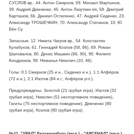
СУСЛОВ вр., 44. Антон Смирнов, 59. Михаил Мартынов,
39. Андрей Демченко, 45. Антон Лазуткин к/к, 58. Дмитрий
Карташов, 66. Даниил Остапенко, 47. Андрей Сиденко, 23.
Александр ТРОШЕЧКИН, 70. Александр Степанов, 10. Ю
Бён Су.
Запасные: 12. Никита Чагров вр., 54. Константин
Кулабухов, 61. Геннадий Козлов (58, 86), 69. Роман
Шаповалов, 80. Денис Машкин (66, 90), 90. Филипп
Кондрюков, 99. Неманья Николич (10, 46).
Голы: 0:1 Смирнов (25 и.н., Сиденко и.н.), 1:1 Алфёров
(72 и.н.), 2:1 Изотов (84 и.г., Алфёров угл.).
Предупреждены: Золотой (21 грубая игра), Изотов (32
грубая игра), Николич (51 неспортивное поведение),
Гагиты (75 неспортивное поведение), Демченко (80
грубая игра), Козлов (90 грубая игра).
№11. "УРАЛ" Екатеринбург (мол.) - "АРСЕНАЛ" (мол.)