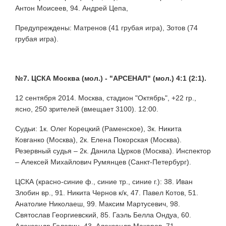
Антон Моисеев, 94. Андрей Цепа,
Предупреждены: Матренов (41 грубая игра), Зотов (74
грубая игра).
№7. ЦСКА Москва (мол.) - "АРСЕНАЛ" (мол.) 4:1 (2:1).
12 сентября 2014. Москва, стадион "Октябрь", +22 гр.,
ясно, 250 зрителей (вмещает 3100). 12:00.
Судьи: 1к. Олег Корецкий (Раменское), 3к. Никита
Ковганко (Москва), 2к. Елена Покорская (Москва).
Резервный судья – 2к. Данила Цурков (Москва). Инспектор
– Алексей Михайлович Румянцев (Санкт-Петербург).
ЦСКА (красно-синие ф., синие тр., синие г.): 38. Иван
Злобин вр., 91. Никита Чернов к/к, 47. Павел Котов, 51.
Анатолие Николаеш, 99. Максим Мартусевич, 98.
Святослав Георгиевский, 85. Гаэль Белла Ондуа, 60.
Александр Головин, 43. Александр Макаров, 71.