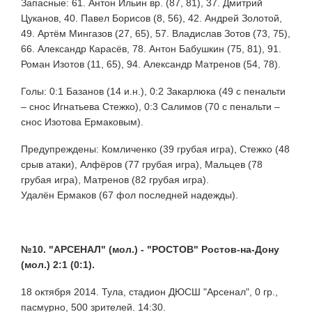
Запасные: 61. Антон Ильин вр. (87, 81), 37. Дмитрий
Цуканов, 40. Павел Борисов (8, 56), 42. Андрей Золотой,
49. Артём Мингазов (27, 65), 57. Владислав Зотов (73, 75),
66. Александр Карасёв, 78. Антон Бабушкин (75, 81), 91.
Роман Изотов (11, 65), 94. Александр Матренов (54, 78).
Голы: 0:1 Базанов (14 и.н.), 0:2 Закарлюка (49 с пенальти
– снос Игнатьева Стежко), 0:3 Салимов (70 с пенальти –
снос Изотова Ермаковым).
Предупреждены: Комличенко (39 грубая игра), Стежко (48
срыв атаки), Алфёров (77 грубая игра), Мальцев (78
грубая игра), Матренов (82 грубая игра).
Удалён Ермаков (67 фол последней надежды).
№10. "АРСЕНАЛ" (мол.) - "РОСТОВ" Ростов-на-Дону
(мол.) 2:1 (0:1).
18 октября 2014. Тула, стадион ДЮСШ "Арсенал", 0 гр.,
пасмурно, 500 зрителей. 14:30.