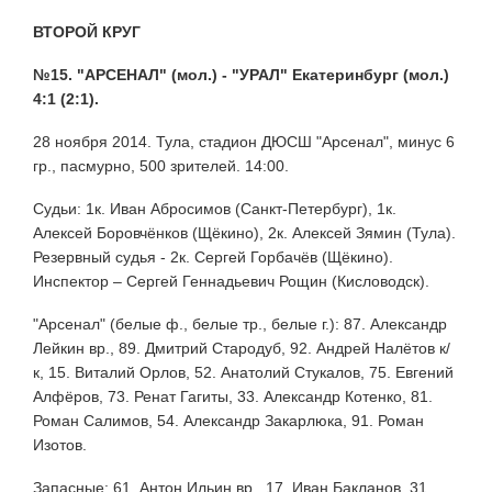
ВТОРОЙ КРУГ
№15. "АРСЕНАЛ" (мол.) - "УРАЛ" Екатеринбург (мол.)
4:1 (2:1).
28 ноября 2014. Тула, стадион ДЮСШ "Арсенал", минус 6
гр., пасмурно, 500 зрителей. 14:00.
Судьи: 1к. Иван Абросимов (Санкт-Петербург), 1к.
Алексей Боровчёнков (Щёкино), 2к. Алексей Зямин (Тула).
Резервный судья - 2к. Сергей Горбачёв (Щёкино).
Инспектор – Сергей Геннадьевич Рощин (Кисловодск).
"Арсенал" (белые ф., белые тр., белые г.): 87. Александр
Лейкин вр., 89. Дмитрий Стародуб, 92. Андрей Налётов к/
к, 15. Виталий Орлов, 52. Анатолий Стукалов, 75. Евгений
Алфёров, 73. Ренат Гагиты, 33. Александр Котенко, 81.
Роман Салимов, 54. Александр Закарлюка, 91. Роман
Изотов.
Запасные: 61. Антон Ильин вр., 17. Иван Бакланов, 31.