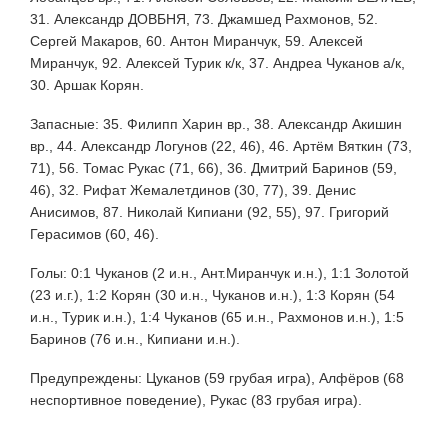
31. Александр ДОВБНЯ, 73. Джамшед Рахмонов, 52.
Сергей Макаров, 60. Антон Миранчук, 59. Алексей
Миранчук, 92. Алексей Турик к/к, 37. Андреа Чуканов а/к,
30. Аршак Корян.
Запасные: 35. Филипп Харин вр., 38. Александр Акишин
вр., 44. Александр Логунов (22, 46), 46. Артём Вяткин (73,
71), 56. Томас Рукас (71, 66), 36. Дмитрий Баринов (59,
46), 32. Рифат Жемалетдинов (30, 77), 39. Денис
Анисимов, 87. Николай Кипиани (92, 55), 97. Григорий
Герасимов (60, 46).
Голы: 0:1 Чуканов (2 и.н., Ант.Миранчук и.н.), 1:1 Золотой
(23 и.г.), 1:2 Корян (30 и.н., Чуканов и.н.), 1:3 Корян (54
и.н., Турик и.н.), 1:4 Чуканов (65 и.н., Рахмонов и.н.), 1:5
Баринов (76 и.н., Кипиани и.н.).
Предупреждены: Цуканов (59 грубая игра), Алфёров (68
неспортивное поведение), Рукас (83 грубая игра).