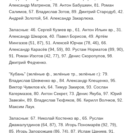
Александр Матренов, 78. Антон Бабушкин, 81. Роман
Салимов, 57. Владислав Зотов, 89. Дмитрий Стародуб, 42.
Андрей Золотой, 54. Александр Закарлюка.
Запасные: 46. Сергей Кузиев вр., 61. Антон Ильин вр., 31.
Александр Шмаров, 40. Павел Борисов, 49. Артём
Мингазов (51, 87), 51. Алексей Юрчак (78, 46), 66.
Александр Карасёв (94, 59), 80. Рустам Норматов (89, 90),
91. Роман Изотов (42, 77), 97. Денис Скоропупов, 98.
Дмитрий Федченко.
"Кубань" (зелёные ф., зелёные тр., зелёные г.): 79.
Владислав Шевченко вр., 84. Александр Клещенко, 95.
Виктор Чувилов к/к, 64. Тимур Закиров, 93. Сослан
Кагермазов, 80. Антон Секрет, 73. Денис Якуба, 97. Юрий
Завезён, 89. Владислав Тюфяков, 86. Кирилл Волчков, 92.
Максим Лаук.
Запасные: 67. Николай Костенко вр., 65. Руслан
Джамалутдинов (64, 87), 78. Игорь Пономарёв (92, 79),
85. Игорь Запорожцев (86, 74), 87. Ислам Цаниев, 91.