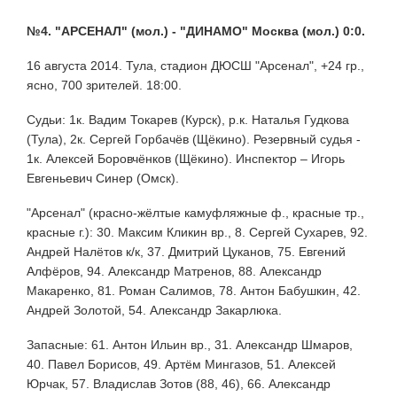
№4. "АРСЕНАЛ" (мол.) - "ДИНАМО" Москва (мол.) 0:0.
16 августа 2014. Тула, стадион ДЮСШ "Арсенал", +24 гр.,
ясно, 700 зрителей. 18:00.
Судьи: 1к. Вадим Токарев (Курск), р.к. Наталья Гудкова
(Тула), 2к. Сергей Горбачёв (Щёкино). Резервный судья -
1к. Алексей Боровчёнков (Щёкино). Инспектор – Игорь
Евгеньевич Синер (Омск).
"Арсенал" (красно-жёлтые камуфляжные ф., красные тр.,
красные г.): 30. Максим Кликин вр., 8. Сергей Сухарев, 92.
Андрей Налётов к/к, 37. Дмитрий Цуканов, 75. Евгений
Алфёров, 94. Александр Матренов, 88. Александр
Макаренко, 81. Роман Салимов, 78. Антон Бабушкин, 42.
Андрей Золотой, 54. Александр Закарлюка.
Запасные: 61. Антон Ильин вр., 31. Александр Шмаров,
40. Павел Борисов, 49. Артём Мингазов, 51. Алексей
Юрчак, 57. Владислав Зотов (88, 46), 66. Александр