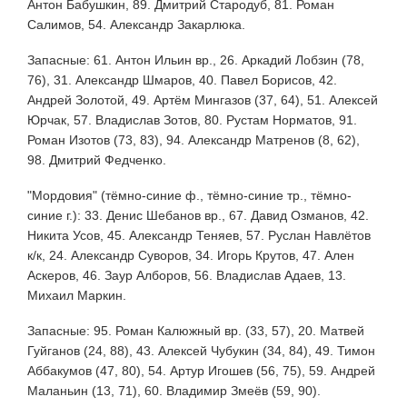
Антон Бабушкин, 89. Дмитрий Стародуб, 81. Роман
Салимов, 54. Александр Закарлюка.
Запасные: 61. Антон Ильин вр., 26. Аркадий Лобзин (78,
76), 31. Александр Шмаров, 40. Павел Борисов, 42.
Андрей Золотой, 49. Артём Мингазов (37, 64), 51. Алексей
Юрчак, 57. Владислав Зотов, 80. Рустам Норматов, 91.
Роман Изотов (73, 83), 94. Александр Матренов (8, 62),
98. Дмитрий Федченко.
"Мордовия" (тёмно-синие ф., тёмно-синие тр., тёмно-
синие г.): 33. Денис Шебанов вр., 67. Давид Озманов, 42.
Никита Усов, 45. Александр Теняев, 57. Руслан Навлётов
к/к, 24. Александр Суворов, 34. Игорь Крутов, 47. Ален
Аскеров, 46. Заур Алборов, 56. Владислав Адаев, 13.
Михаил Маркин.
Запасные: 95. Роман Калюжный вр. (33, 57), 20. Матвей
Гуйганов (24, 88), 43. Алексей Чубукин (34, 84), 49. Тимон
Аббакумов (47, 80), 54. Артур Игошев (56, 75), 59. Андрей
Маланьин (13, 71), 60. Владимир Змеёв (59, 90).