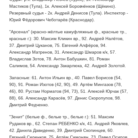
Мастиков (Тула), 1к. Алексей Боровчёнков (Щёкино).
Резервный судья - 2к. Андрей Денисов (Тула). Инспектор -
Юрий Фёдорович Чеботарёв (Краснодар).
"Арсенал" (красно-жёлтые камуфляжные ф., красные тр.,
красные г.): 30. Максим Кликин вр., 92. Андрей Налётов,
37. Дмитрий Цуканов, 75. Евгений Алфёров, 94.
Александр Матренов, 31. Александр Шмаров к/к, 57.
Владислав Зотов, 78. Антон Бабушкин, 81. Роман
Салимов, 54. Александр Закарлюка, 42. Андрей Золотой.
Запасные: 61. Антон Ильин вр., 40. Павел Борисов (54,
90), 91. Роман Изотов (42, 90), 49. Артём Мингазов (78,
46), 80. Рустам Норматов (94, 73), 51. Алексей Юрчак (57,
88), 66. Александр Карасёв, 97. Денис Скоропупов, 98.
Дмитрий Федченко.
"Зенит" (белые ф., белые тр., белые г.): 51. Максим
Рудаков вр., 62. Степан РЕБЕНКО к/к, 41. Андрей Яковлев,
42. Данила Давиденко, 39. Дмитрий Скопинцев, 60.
Евгений Серенков, 75. Артём Симонян, 73. Павел Осипов,