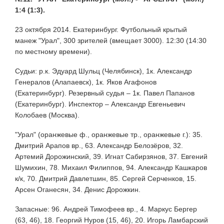
1:4 (1:3).
23 октября 2014. Екатеринбург. Футбольный крытый
манеж "Урал", 300 зрителей (вмещает 3000). 12:30 (14:30
по местному времени).
Судьи: р.к. Эдуард Шульц (Челябинск), 1к. Александр
Генералов (Алапаевск), 1к. Яков Агафонов
(Екатеринбург). Резервный судья – 1к. Павел Папанов
(Екатеринбург). Инспектор – Александр Евгеньевич
Колобаев (Москва).
"Урал" (оранжевые ф., оранжевые тр., оранжевые г.): 35.
Дмитрий Арапов вр., 63. Александр Белозёров, 32.
Артемий Дорожинский, 39. Игнат Сабирзянов, 37. Евгений
Шумихин, 78. Михаил Филиппов, 94. Александр Кашкаров
к/к, 70. Дмитрий Давлетшин, 85. Сергей Серченков, 15.
Арсен Оганесян, 34. Денис Дорожкин.
Запасные: 96. Андрей Тимофеев вр., 4. Маркус Бергер
(63, 46), 18. Георгий Нуров (15, 46), 20. Игорь Ламбарский