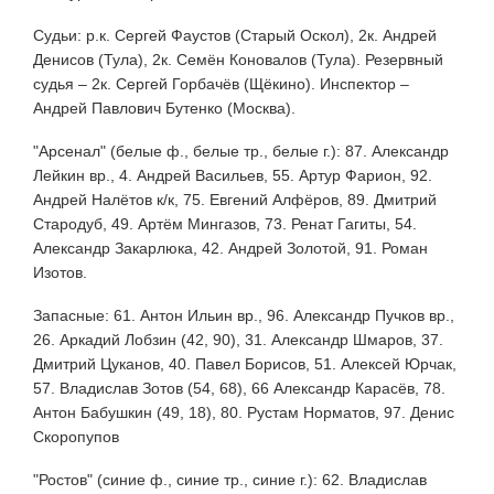
Судьи: р.к. Сергей Фаустов (Старый Оскол), 2к. Андрей
Денисов (Тула), 2к. Семён Коновалов (Тула). Резервный
судья – 2к. Сергей Горбачёв (Щёкино). Инспектор –
Андрей Павлович Бутенко (Москва).
"Арсенал" (белые ф., белые тр., белые г.): 87. Александр
Лейкин вр., 4. Андрей Васильев, 55. Артур Фарион, 92.
Андрей Налётов к/к, 75. Евгений Алфёров, 89. Дмитрий
Стародуб, 49. Артём Мингазов, 73. Ренат Гагиты, 54.
Александр Закарлюка, 42. Андрей Золотой, 91. Роман
Изотов.
Запасные: 61. Антон Ильин вр., 96. Александр Пучков вр.,
26. Аркадий Лобзин (42, 90), 31. Александр Шмаров, 37.
Дмитрий Цуканов, 40. Павел Борисов, 51. Алексей Юрчак,
57. Владислав Зотов (54, 68), 66 Александр Карасёв, 78.
Антон Бабушкин (49, 18), 80. Рустам Норматов, 97. Денис
Скоропупов
"Ростов" (синие ф., синие тр., синие г.): 62. Владислав