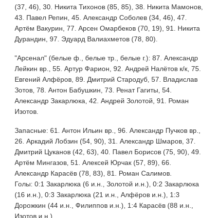
(37, 46), 30. Никита Тихонов (85, 85), 38. Никита Мамонов,
43. Павел Репин, 45. Александр Соболев (34, 46), 47.
Артём Вакурин, 77. Арсен Омарбеков (70, 19), 91. Никита
Дурандин, 97. Эдуард Валиахметов (78, 80).
"Арсенал" (белые ф., белые тр., белые г.): 87. Александр
Лейкин вр., 55. Артур Фарион, 92. Андрей Налётов к/к, 75.
Евгений Алфёров, 89. Дмитрий Стародуб, 57. Владислав
Зотов, 78. Антон Бабушкин, 73. Ренат Гагиты, 54.
Александр Закарлюка, 42. Андрей Золотой, 91. Роман
Изотов.
Запасные: 61. Антон Ильин вр., 96. Александр Пучков вр.,
26. Аркадий Лобзин (54, 90), 31. Александр Шмаров, 37.
Дмитрий Цуканов (42, 63), 40. Павел Борисов (75, 90), 49.
Артём Мингазов, 51. Алексей Юрчак (57, 89), 66.
Александр Карасёв (78, 83), 81. Роман Салимов.
Голы: 0:1 Закарлюка (6 и.н., Золотой и.н.), 0:2 Закарлюка
(16 и.н.), 0:3 Закарлюка (21 и.н., Алфёров и.н.), 1:3
Дорожкин (44 и.н., Филиппов и.н.), 1:4 Карасёв (88 и.н.,
Изотов и.н.).