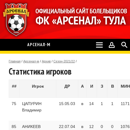
АРСЕНАЛ-М
Главная
/
Арсенал-м
/
Архив
/
Сезон-2021/22
/
Статистика игроков
##
Игрок
ДР
А
И
З
В
МИН
75
ЦАПУРИН
15.05.03
в
14
1
1
1171
Владимир
85
АНИКЕЕВ
22.07.04
в
12
0
0
1076