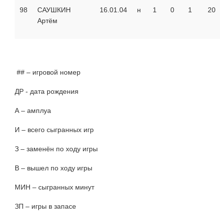
98
САУШКИН
16.01.04
н
1
0
1
20
Артём
## – игровой номер
ДР - дата рождения
А – амплуа
И – всего сыгранных игр
З – заменён по ходу игры
В – вышел по ходу игры
МИН – сыгранных минут
ЗП – игры в запасе