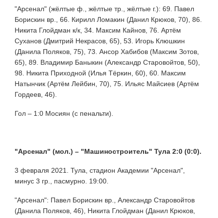
"Арсенал" (жёлтые ф., жёлтые тр., жёлтые г.): 69. Павел
Борискин вр., 66. Кирилл Ломакин (Данил Крюков, 70), 86.
Никита Глойдман к/к, 34. Максим Кайнов, 76. Артём
Суханов (Дмитрий Некрасов, 65), 53. Игорь Клюшкин
(Данила Поляков, 75), 73. Ансор Хабибов (Максим Зотов,
65), 89. Владимир Баныкин (Александр Старовойтов, 50),
98. Никита Приходной (Илья Тёркин, 60), 60. Максим
Натынчик (Артём Лейбин, 70), 75. Ильяс Майсиев (Артём
Гордеев, 46).
Гол – 1:0 Мосиян (с пенальти).
"Арсенал" (мол.) –
"Машиностроитель" Тула 2:0 (0:0).
3 февраля 2021. Тула, стадион Академии "Арсенал",
минус 3 гр., пасмурно. 19:00.
"Арсенал": Павел Борискин вр., Александр Старовойтов
(Данила Поляков, 46), Никита Глойдман (Данил Крюков,