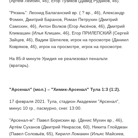
(Артём Лейбин, 46), Егор Тузиков (Давид Рудаков, 46).
"Рязань": Леонид Балаганский вр. ( ? вр., 46), Александр
Фомин, Дмитрий Баранов, Роман Петрухин (Дмитрий
Самохин, 46), Антон Волков (Егор Аксёнов, 46), Дмитрий
Климашин (Илья Клишин, 46), Егор ПРИЛЕПСКИЙ (Сергей
Зайцев, 46), Вадим Шепелев, игрок на просмотре (Даниил
Ковряков, 46), игрок на просмотре, игрок на просмотре.
На 85-й минуте Уридия не реализовал пенальти
(вратарь).
"Арсенал" (мол.) –
"Химик-Арсенал" Тула 1:3 (1:2).
17 февраля 2021. Тула, стадион Академии "Арсенал",
минус 10 гр., пасмурно, снег. 13:00.
"Арсенал-м": Павел Борискин вр. (Денис Мухин вр., 46),
Артём Суханов (Дмитрий Некрасов, 60), Никита Глойдман
(Павел Соловьёв, 65), Кирилл Ломакин (Ильяс Майсиев,