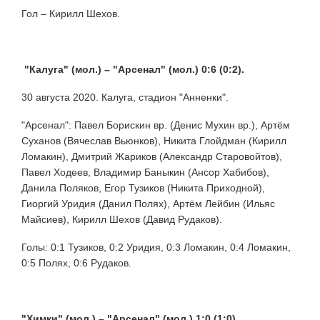
Гол – Кирилл Шехов.
"Калуга" (мол.) –
"Арсенал" (мол.) 0:6 (0:2).
30 августа 2020. Калуга, стадион "Анненки".
"Арсенал": Павел Борискин вр. (Денис Мухин вр.), Артём
Суханов (Вячеслав Вьюнков), Никита Глойдман (Кирилл
Ломакин), Дмитрий Жариков (Александр Старовойтов),
Павел Ходеев, Владимир Баныкин (Ансор Хабибов),
Данила Поляков, Егор Тузиков (Никита Приходной),
Гиоргий Уридия (Данил Полях), Артём Лейбин (Ильяс
Майсиев), Кирилл Шехов (Давид Рудаков).
Голы: 0:1 Тузиков, 0:2 Уридия, 0:3 Ломакин, 0:4 Ломакин,
0:5 Полях, 0:6 Рудаков.
"Химки" (мол.) –
"Арсенал" (мол.) 1:0 (1:0).