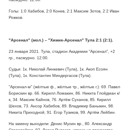
Голы: 1:0 Хабибов, 2:0 Конев, 2:1 Максим Зотов, 2:2 Иван
Рожков.
"Арсенал" (мол.) –
"Химик-Арсенал" Тула 2:1 (2:1).
23 января 2021. Тула, стадион Академии "Арсенал", +2
гр., пасмурно. 12:00.
Судьи: 1к. Николай Линкевич (Тула), 1к. Акоп Есоян
(Тула), 1к. Константин Миндергасов (Тула).
"Арсенал-м" (жёлтые ф., жёлтые тр., жёлтые г.): 69. Павел
Борискин вр. 66. Кирилл Ломакин, 86. Никита Глойдман к/
к, 34. Максим Кайнов, 76. Артём Суханов, 85. Кирилл
Шехов, 73. Ансор Хабибов, 89. Владимир Баныкин, 98.
Никита Приходной, 91. Егор Тузиков, 99. Артём Лейбин.
На замену выходили: Денис Мухин вр., 80. Александр
Старовойтов, 97. Давид Рудаков, игроки на просмотре.