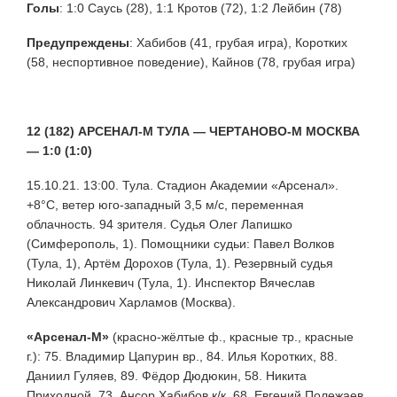
Голы
:
1:0 Саусь (28), 1:1 Кротов (72), 1:2 Лейбин (78)
Предупреждены
:
Хабибов (41, грубая игра), Коротких
(58, неспортивное поведение), Кайнов (78, грубая игра)
12 (182) АРСЕНАЛ-М ТУЛА — ЧЕРТАНОВО-М МОСКВА
— 1:0 (1:0)
15.10.21. 13:00. Тула. Стадион Академии «Арсенал».
+8°C, ветер юго-западный 3,5 м/с, переменная
облачность. 94 зрителя. Судья Олег Лапишко
(Симферополь, 1). Помощники судьи: Павел Волков
(Тула, 1), Артём Дорохов (Тула, 1). Резервный судья
Николай Линкевич (Тула, 1). Инспектор Вячеслав
Александрович Харламов (Москва).
«Арсенал-М»
(красно-жёлтые ф., красные тр., красные
г.): 75. Владимир Цапурин вр., 84. Илья Коротких, 88.
Даниил Гуляев, 89. Фёдор Дюдюкин, 58. Никита
Приходной, 73. Ансор Хабибов к/к, 68. Евгений Полежаев,