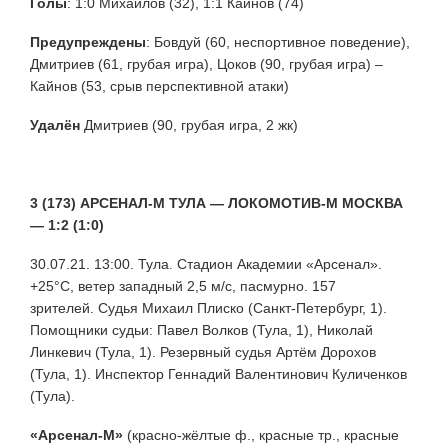
Голы
: 1:0 Михайлов (32), 1:1 Кайнов (74)
Предупреждены
:
Бовдуй (60, неспортивное поведение),
Дмитриев (61, грубая игра), Цоков (90, грубая игра) –
Кайнов (53, срыв перспективной атаки)
Удалён
Дмитриев (90, грубая игра, 2 жк)
3 (173) АРСЕНАЛ-М ТУЛА — ЛОКОМОТИВ-М МОСКВА
— 1:2 (1:0)
30.07.21. 13:00. Тула. Стадион Академии «Арсенал».
+25°С, ветер западный 2,5 м/с, пасмурно. 157
зрителей. Судья Михаил Плиско (Санкт-Петербург, 1).
Помощники судьи: Павел Волков (Тула, 1), Николай
Линкевич (Тула, 1). Резервный судья Артём Дорохов
(Тула, 1). Инспектор Геннадий Валентинович Куличенков
(Тула).
«Арсенал-М»
(красно-жёлтые ф., красные тр., красные