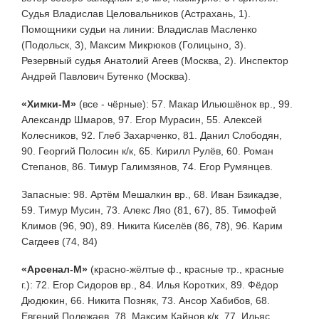
Судья Владислав Целовальников (Астрахань, 1).
Помощники судьи на линии: Владислав Масленко
(Подольск, 3), Максим Микрюков (Голицыно, 3).
Резервный судья Анатолий Агеев (Москва, 2). Инспектор
Андрей Павлович Бутенко (Москва).
«Химки-М»
(все - чёрные): 57. Макар Ильюшёнок вр., 99.
Александр Шмаров, 97. Егор Мурасин, 55. Алексей
Колесников, 92. Глеб Захарченко, 81. Данил Слободян,
90. Георгий Полосин к/к, 65. Кирилл Рулёв, 60. Роман
Степанов, 86. Тимур Галимзянов, 74. Егор Румянцев.
Запасные: 98. Артём Мешалкин вр., 68. Иван Бзикадзе,
59. Тимур Мусин, 73. Алекс Ляо (81, 67), 85. Тимофей
Климов (96, 90), 89. Никита Киселёв (86, 78), 96. Карим
Сагдеев (74, 84)
«Арсенал-М»
(красно-жёлтые ф., красные тр., красные
г.): 72. Егор Сидоров вр., 84. Илья Коротких, 89. Фёдор
Дюдюкин, 66. Никита Позняк, 73. Ансор Хабибов, 68.
Евгений Полежаев, 78. Максим Кайнов к/к, 77. Ильяс