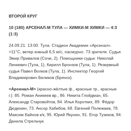
ВТОРОЙ КРУГ
10 (180) АРСЕНАЛ-М ТУЛА — ХИМКИ-М ХИМКИ — 4:3
(1:3)
24.09.21. 13:00. Тула. Стадион Академии «Арсенал».
+11°С, ветер южный 6,5 м/с, пасмурно. 73 зрителя. Судья
Эмир Привалов (Сочи, 2). Помощники судьи: Николай
Линкевич (Тула, 1), Кирилл Бронзов (Тула, 1). Резервный
судья Павел Волков (Тула, 1). Инспектор Георгий
Владимирович Беликов (Брянск).
«Арсенал-М»
(красно-жёлтые ф., красные тр., красные
г.): 85. Роман Аникеев вр., 86. Никита Глойдман, 65.
Александр Старовойтов, 84. Илья Коротких, 89. Фёдор
Дюдюкин, 73. Ансор Хабибов, 68. Евгений Полежаев, 78.
Максим Кайнов к/к, 95. Юрий Якунин, 91. Егор Тузиков, 94.
Данила Стрельчук.