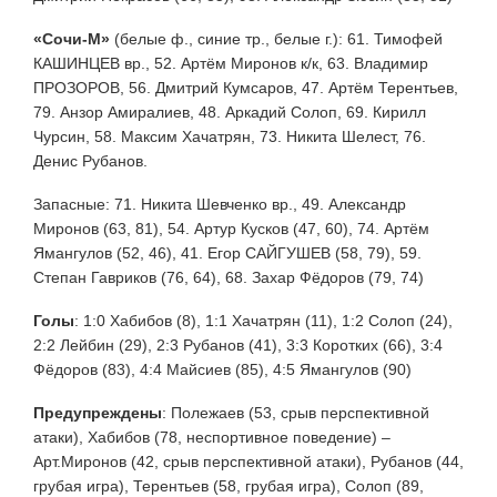
«Сочи-М»
(белые ф., синие тр., белые г.): 61. Тимофей
КАШИНЦЕВ вр., 52. Артём Миронов к/к, 63. Владимир
ПРОЗОРОВ, 56. Дмитрий Кумсаров, 47. Артём Терентьев,
79. Анзор Амиралиев, 48. Аркадий Солоп, 69. Кирилл
Чурсин, 58. Максим Хачатрян, 73. Никита Шелест, 76.
Денис Рубанов.
Запасные: 71. Никита Шевченко вр., 49. Александр
Миронов (63, 81), 54. Артур Кусков (47, 60), 74. Артём
Ямангулов (52, 46), 41. Егор САЙГУШЕВ (58, 79), 59.
Степан Гавриков (76, 64), 68. Захар Фёдоров (79, 74)
Голы
: 1:0 Хабибов (8), 1:1 Хачатрян (11), 1:2 Солоп (24),
2:2 Лейбин (29), 2:3 Рубанов (41), 3:3 Коротких (66), 3:4
Фёдоров (83), 4:4 Майсиев (85), 4:5 Ямангулов (90)
Предупреждены
:
Полежаев (53, срыв перспективной
атаки), Хабибов (78, неспортивное поведение) –
Арт.Миронов (42, срыв перспективной атаки), Рубанов (44,
грубая игра), Терентьев (58, грубая игра), Солоп (89,