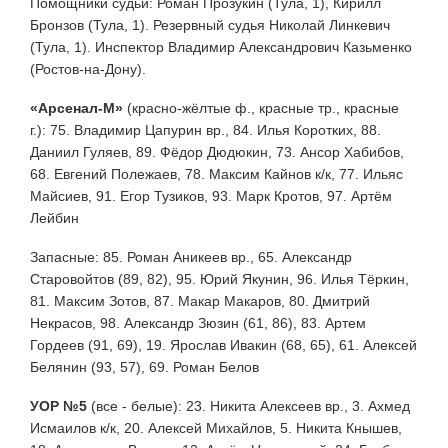
Помощники судьи: Роман Прозукин (Тула, 1), Кирилл
Бронзов (Тула, 1). Резервный судья Николай Линкевич
(Тула, 1). Инспектор Владимир Александрович Казьменко
(Ростов-на-Дону).
«Арсенал-М»
(красно-жёлтые ф., красные тр., красные
г.): 75. Владимир Цапурин вр., 84. Илья Коротких, 88.
Даниил Гуляев, 89. Фёдор Дюдюкин, 73. Ансор Хабибов,
68. Евгений Полежаев, 78. Максим Кайнов к/к, 77. Ильяс
Майсиев, 91. Егор Тузиков, 93. Марк Кротов, 97. Артём
Лейбин
Запасные: 85. Роман Аникеев вр., 65. Александр
Старовойтов (89, 82), 95. Юрий Якунин, 96. Илья Тёркин,
81. Максим Зотов, 87. Макар Макаров, 80. Дмитрий
Некрасов, 98. Александр Зюзин (61, 86), 83. Артем
Гордеев (91, 69), 19. Ярослав Ивакин (68, 65), 61. Алексей
Белянин (93, 57),
69. Роман Белов
УОР №5
(все - белые): 23. Никита Алексеев вр., 3. Ахмед
Исмаилов к/к, 20. Алексей Михайлов, 5. Никита Кнышев,