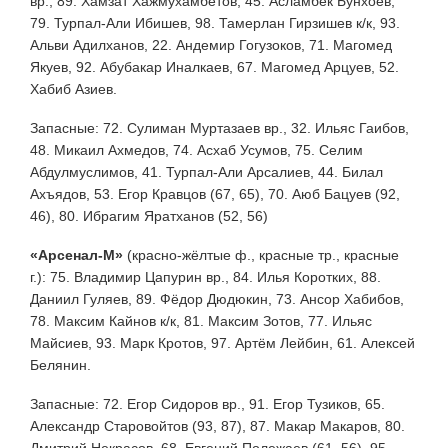
вр., 89. Хамзат Хажмухамбетов, 45. Асламбек Бунхоев,
79. Турпал-Али Ибишев, 98. Тамерлан Гирзишев к/к, 93.
Альви Адилханов, 22. Андемир Гогузоков, 71. Магомед
Якуев, 92. Абубакар Иналкаев, 67. Магомед Арцуев, 52.
Хабиб Азиев.
Запасные: 72. Сулиман Муртазаев вр., 32. Ильяс Гаибов,
48. Микаил Ахмедов, 74. Асхаб Усумов, 75. Селим
Абдулмуслимов, 41. Турпал-Али Арсалиев, 44. Билал
Ахъядов, 53. Егор Кравцов (67, 65), 70. Аюб Бацуев (92,
46), 80. Ибрагим Яратханов (52, 56)
«Арсенал-М»
(красно-жёлтые ф., красные тр., красные
г.): 75. Владимир Цапурин вр., 84. Илья Коротких, 88.
Даниил Гуляев, 89. Фёдор Дюдюкин, 73. Ансор Хабибов,
78. Максим Кайнов к/к, 81. Максим Зотов, 77. Ильяс
Майсиев, 93. Марк Кротов, 97. Артём Лейбин, 61. Алексей
Белянин.
Запасные: 72. Егор Сидоров вр., 91. Егор Тузиков, 65.
Александр Старовойтов (93, 87), 87. Макар Макаров, 80.
Дмитрий Некрасов, 68. Евгений Полежаев (61, 56), 95.