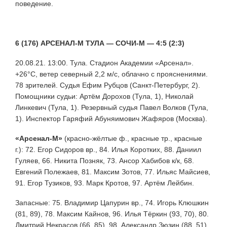
поведение.
6 (176) АРСЕНАЛ-М ТУЛА — СОЧИ-М — 4:5 (2:3)
20.08.21. 13:00. Тула. Стадион Академии «Арсенал».
+26°С, ветер северный 2,2 м/с, облачно с прояснениями.
78 зрителей. Судья Ефим Рубцов (Санкт-Петербург, 2).
Помощники судьи: Артём Дорохов (Тула, 1), Николай
Линкевич (Тула, 1). Резервный судья Павел Волков (Тула,
1). Инспектор Гаряфий Абуняимович Жафяров (Москва).
«Арсенал-М»
(красно-жёлтые ф., красные тр., красные
г.): 72. Егор Сидоров вр., 84. Илья Коротких, 88. Даниил
Гуляев, 66. Никита Позняк, 73. Ансор Хабибов к/к, 68.
Евгений Полежаев, 81. Максим Зотов, 77. Ильяс Майсиев,
91. Егор Тузиков, 93. Марк Кротов, 97. Артём Лейбин.
Запасные: 75. Владимир Цапурин вр., 74. Игорь Клюшкин
(81, 89), 78. Максим Кайнов, 96. Илья Тёркин (93, 70), 80.
Дмитрий Некрасов (66, 85), 98. Александр Зюзин (88, 51)