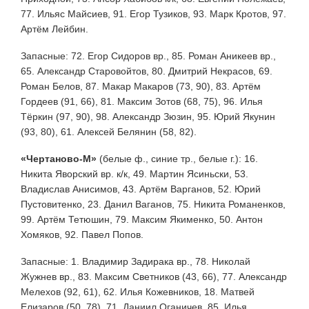
77. Ильяс Майсиев, 91. Егор Тузиков, 93. Марк Кротов, 97.
Артём Лейбин.
Запасные: 72. Егор Сидоров вр., 85. Роман Аникеев вр.,
65. Александр Старовойтов, 80. Дмитрий Некрасов, 69.
Роман Белов, 87. Макар Макаров (73, 90), 83. Артём
Гордеев (91, 66), 81. Максим Зотов (68, 75), 96. Илья
Тёркин (97, 90), 98. Александр Зюзин, 95. Юрий Якунин
(93, 80), 61. Алексей Белянин (58, 82).
«Чертаново-М»
(белые ф., синие тр., белые г.): 16.
Никита Яворский вр. к/к, 49. Мартин Ясиньски, 53.
Владислав Анисимов, 43. Артём Варганов, 52. Юрий
Пустовитенко, 23. Данил Ваганов, 75. Никита Романенков,
99. Артём Тетюшин, 79. Максим Якименко, 50. Антон
Хомяков, 92. Павел Попов.
Запасные: 1. Владимир Задирака вр., 78. Николай
Жужнев вр., 83. Максим Светников (43, 66), 77. Александр
Мелехов (92, 61), 62. Илья Кожевников, 18. Матвей
Елизаров (50, 78), 71. Даниил Оганичев, 85. Илья