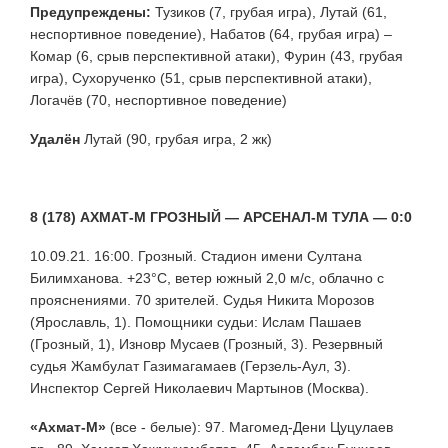
Предупреждены:
Тузиков (7, грубая игра), Лутай (61,
неспортивное поведение), Набатов (64, грубая игра) –
Комар (6, срыв перспективной атаки), Фурин (43, грубая
игра), Сухорученко (51, срыв перспективной атаки),
Логачёв (70, неспортивное поведение)
Удалён
Лутай (90, грубая игра, 2 жк)
8 (178) АХМАТ-М ГРОЗНЫЙ — АРСЕНАЛ-М ТУЛА — 0:0
10.09.21. 16:00. Грозный. Стадион имени Султана
Билимханова. +23°С, ветер южный 2,0 м/с, облачно с
прояснениями. 70 зрителей. Судья Никита Морозов
(Ярославль, 1). Помощники судьи: Ислам Пашаев
(Грозный, 1), Изновр Мусаев (Грозный, 3). Резервный
судья Жамбулат Газимагамаев (Герзель-Аул, 3).
Инспектор Сергей Николаевич Мартынов (Москва).
«Ахмат-М»
(все - белые): 97. Магомед-Дени Цуцулаев