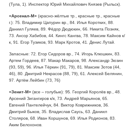
(Тула, 1). Инспектор Юрий Михайлович Князев (Рыльск).
«Арсенал-М»
(красно-жёлтые тр., красные тр., красные
г.): 75. Владимир Цапурин вр., 84. Илья Коротких, 88.
Даниил Гуляев, 89. Фёдор Дюдюкин, 66. Никита Позняк,
73. Ансор Хабибов, 44. Кингс Кангва, 78. Максим Кайнов к/
к, 91. Егор Тузиков, 93. Марк Кротов, 41. Денис Лутай.
Запасные: 72. Егор Сидоров вр., 74. Игорь Клюшкин, 83.
Артем Гордеев, 87. Макар Макаров, 98. Александр Зюзин
(93, 59), 96. Илья Тёркин (91, 79), 81. Максим Зотов (44,
46), 80. Дмитрий Некрасов (88, 79), 61. Алексей Белянин,
97. Артём Лейбин (73, 76)
«Зенит-М»
(все – голубые): 95. Георгий Королёв вр., 48.
Арсений Зигангиров к/к, 73. Андрей Марьянов, 65.
Евгений Пантелейчук, 84. Виктор Коврижников, 36.
Дмитрий Быков, 35. Владислав Саусь, 63. Даниил
Столяров, 68. Иван Коршунов, 69. Илья Родионов, 83.
Аким Белохонов.