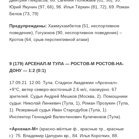
Юрий Якунин (97, 66), 96. Илья Тёркин (81, 72), 69. Роман
Белов (73, 79)
Предупреждены:
Хажмухамбетов (51, неспортивное
поведение), Гогузоков (90, неспортивное поведение) –
Кротов (64, срыв перспективной атаки)
9 (179) АРСЕНАЛ-М ТУЛА — РОСТОВ-М РОСТОВ-НА-
ДОНУ — 1:2 (0:1)
17.09.21. 12:00. Тула. Стадион Академии «Арсенал».
+9°С, ветер северо-восточный 2,6 м/с, пасмурно. 67
зрителей. Судья Андрей Мешков (Москва, 2). Помощники
судьи: Николай Линкевич (Тула, 1), Роман Прозукин (Тула,
1). Резервный судья Иван Стародубов (Тула, 1).
Инспектор Геннадий Валентинович Куличенков (Тула).
«Арсенал-М»
(красно-жёлтые ф., красные тр., красные
г.): 75. Владимир Цапурин вр., 84. Илья Коротких, 88.