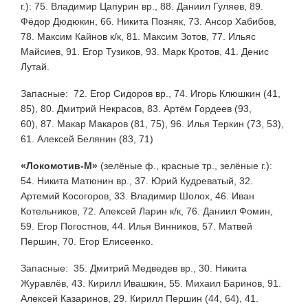
г.):
75. Владимир Цапурин вр., 88. Даниил Гуляев, 89.
Фёдор Дюдюкин, 66. Никита Позняк, 73. Ансор Хабибов,
78. Максим Кайнов к/к, 81. Максим Зотов, 77. Ильяс
Майсиев, 91. Егор Тузиков, 93. Марк Кротов, 41. Денис
Лутай.
Запасные: 72. Егор Сидоров вр., 74. Игорь Клюшкин (41,
85), 80. Дмитрий Некрасов,
83. Артём Гордеев (93,
60),
87. Макар Макаров (81, 75), 96. Илья Теркин (73, 53),
61. Алексей Белянин (83, 71)
«Локомотив-М»
(зелёные ф., красные тр., зелёные г.):
54. Никита Матюнин вр., 37. Юрий Кудреватый, 32.
Артемий Косогоров, 33. Владимир Шолох, 46. Иван
Котельников, 72. Алексей Ларин к/к, 76. Даниил Фомин,
59. Егор Погостнов, 44. Илья Винников, 57. Матвей
Першин, 70. Егор Елисеенко.
Запасные: 35. Дмитрий Медведев вр., 30. Никита
Журавлёв, 43. Кирилл Ивашкин, 55. Михаил Баринов, 91.
Алексей Казаринов, 29. Кирилл Першин (44, 64), 41.