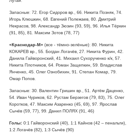
Лутай.
Запасные: 72. Егор Сидоров вр., 66. Никита Позняк, 74.
Игорь Клюшкин, 68. Евгений Полежаев, 80. Дмитрий
Некрасов, 98. Александр Зюзин (93, 59), 96. Илья Тёркин
(91, 85), 81. Максим Зотов (78, 77)
«Краснодар-М»
(все - тёмно-зелёные): 80. Никита
КОКАРЕВ вр., 55. Богдан Логачёв, 27. Никита Фурин, 42.
Данила Гайворонский, 41. Михаил Сухорученко к/к, 57.
Никита Плотников, 64. Роман Защепкин, 59. Владислав
Янченко, 45. Олег Ознобихин, 91. Степан Комар, 79.
Омар Попов.
Запасные: 30. Валентин Гришин вр., 51. Артём Даценко,
54. Иван Чуриков, 62. Рустам Берзегов (79, 83), 75. Олег
Коротков, 47. Максим Азаренко (45, 69), 97. Ярослав
Сычёв (59, 77), 99. Данил ПОЛЯХ (91, 46)
Голы:
0:1 Гайворонский (40), 1:1 Кайнов (42 – пенальти),
1:2 Логачёв (82), 1:3 Сычёв (90)