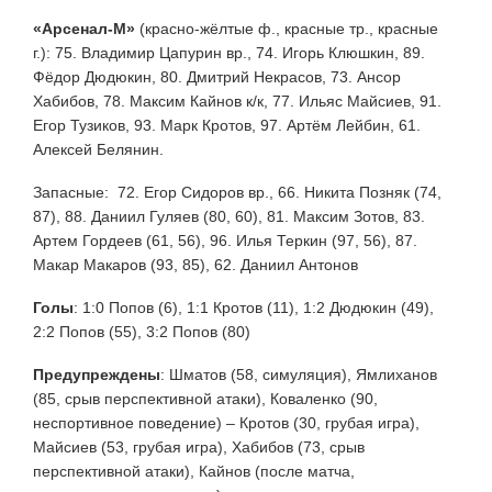
«Арсенал-М»
(красно-жёлтые ф., красные тр., красные
г.): 75. Владимир Цапурин вр., 74. Игорь Клюшкин, 89.
Фёдор Дюдюкин, 80. Дмитрий Некрасов, 73. Ансор
Хабибов, 78. Максим Кайнов к/к, 77. Ильяс Майсиев, 91.
Егор Тузиков, 93. Марк Кротов, 97. Артём Лейбин, 61.
Алексей Белянин.
Запасные: 72. Егор Сидоров вр., 66. Никита Позняк (74,
87), 88. Даниил Гуляев (80, 60), 81. Максим Зотов, 83.
Артем Гордеев (61, 56), 96. Илья Теркин (97, 56), 87.
Макар Макаров (93, 85), 62. Даниил Антонов
Голы
: 1:0 Попов (6), 1:1 Кротов (11), 1:2 Дюдюкин (49),
2:2 Попов (55), 3:2 Попов (80)
Предупреждены
:
Шматов (58, симуляция), Ямлиханов
(85, срыв перспективной атаки), Коваленко (90,
неспортивное поведение) – Кротов (30, грубая игра),
Майсиев (53, грубая игра), Хабибов (73, срыв
перспективной атаки), Кайнов (после матча,