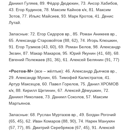
Даниил Гуляев, 89. Фёдор Дюдюкин, 73. Ансор Хабибов,
43. Егор Кудинов, 78. Максим Кайнов к/к, 81. Максим
Зотов, 77. Ильяс Майсиев, 93. Марк Кротов, 41. Денис
Лутай.
Запасные: 72. Егор Сидоров вр., 85. Роман Аникеев вр.,
65. Александр Старовойтов (88, 62), 74. Игорь Клюшкин,
91. Егор Тузиков (43, 60), 69. Роман Белов, 98. Александр
Зюзин, 87. Макар Макаров, 95. Юрий Якунин (41, 68), 68.
Евгений Полежаев (81, 36), 61. Алексей Белянин (91, 77)
«Ростов-М»
(все – жёлтые): 46. Александр Дьячков вр.,
29. Александр Мухин, 65. Тимофей Калистратов, 41.
Артур Максецов, 60. Павел Горелов, 75. Данил ХРОМОВ
к/к, 88. Кирилл Щетинин, 67. Алексей Дёмушкин, 72.
Даниил Николаев, 73. Даниил Соколов, 57. Максим
Мартьянов.
Запасные: 68. Руслан Муртазов вр., 49. Богдан Рогочий
(65, 45), 62. Иван Комаров (88, 90), 74. Нарек Манукян
(57, 77), 85. Дмитрий Серебряков (67, 45), 91. Алексей