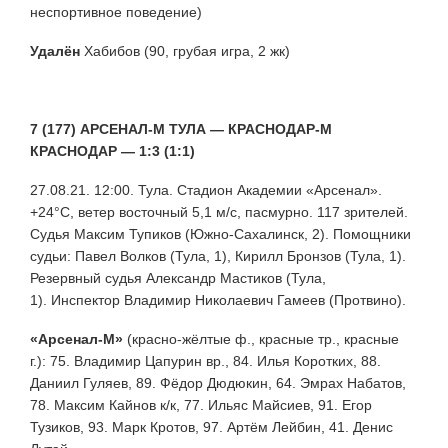
неспортивное поведение)
Удалён
Хабибов (90, грубая игра, 2 жк)
7 (177) АРСЕНАЛ-М ТУЛА — КРАСНОДАР-М
КРАСНОДАР — 1:3 (1:1)
27.08.21. 12:00. Тула. Стадион Академии «Арсенал».
+24°С, ветер восточный 5,1 м/с, пасмурно. 117 зрителей.
Судья Максим Тупиков (Южно-Сахалинск, 2). Помощники
судьи: Павел Волков (Тула, 1), Кирилл Бронзов (Тула, 1).
Резервный судья Александр Мастиков (Тула,
1).
Инспектор Владимир Николаевич Гамеев (Протвино).
«Арсенал-М»
(красно-жёлтые ф., красные тр., красные
г.): 75. Владимир Цапурин вр., 84. Илья Коротких, 88.
Даниил Гуляев, 89. Фёдор Дюдюкин, 64. Эмрах Набатов,
78. Максим Кайнов к/к, 77. Ильяс Майсиев, 91. Егор
Тузиков, 93. Марк Кротов, 97. Артём Лейбин, 41. Денис