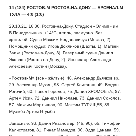
14 (184) РОСТОВ-М РОСТОВ-НА-ДОНУ — АРСЕНАЛ-М
ТУЛА — 4:0 (1:0)
29.10.21. 16:30. Ростов-на-Дону. Стадион «Олимп» им.
В.Понедельника. +14°С, штиль, пасмурно. Без
зрителей. Судья Максим Богданавичус (Москва, 2).
Помощники судьи: Игорь Дохликов (Шахты, 1), Матвей
Заика (Ростов-на-Дону, 3). Резервный судья Даниил
Яковлев (Ростов-на-Дону, 2). Инспектор Александр
Алексеевич Костин (Москва).
«Ростов-М» (
все - жёлтые): 46. Александр Дьячков вр.,
29. Александр Мухин, 98. Сергей Кочканян, 49. Богдан
Рогочий, 60. Павел Горелов, 75. Данил ХРОМОВ к/к, 97.
Артём Исик, 72. Даниил Николаев, 73. Даниил Соколов,
57. Максим Мартьянов, 90. Максим ТУРИЩЕВ, 89.
Муамба Артём Нтумба
Запасные: 93. Данил Рязанов вр. (46, 90), 65. Тимофей
Калистратов, 81. Ринат Мамедов, 96. Эдди Цанава, 59.