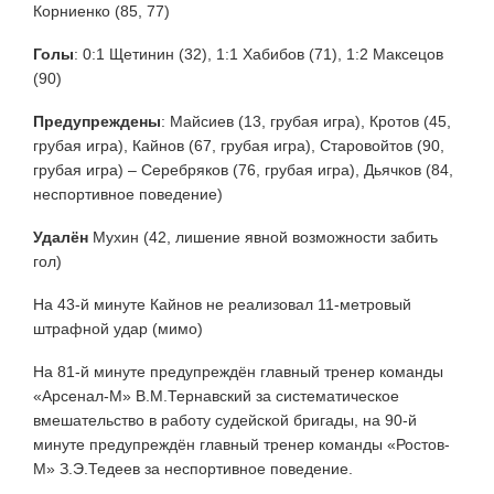
Корниенко (85, 77)
Голы
: 0:1 Щетинин (32), 1:1 Хабибов (71), 1:2 Максецов
(90)
Предупреждены
: Майсиев (13, грубая игра), Кротов (45,
грубая игра), Кайнов (67, грубая игра), Старовойтов (90,
грубая игра) – Серебряков (76, грубая игра), Дьячков (84,
неспортивное поведение)
Удалён
Мухин (42, лишение явной возможности забить
гол)
На 43-й минуте Кайнов не реализовал 11-метровый
штрафной удар (мимо)
На 81-й минуте предупреждён главный тренер команды
«Арсенал-М» В.М.Тернавский за систематическое
вмешательство в работу судейской бригады, на 90-й
минуте предупреждён главный тренер команды «Ростов-
М» З.Э.Тедеев за неспортивное поведение.