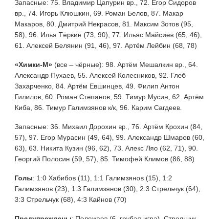
Запасные: 75. Владимир Цапурин вр., 72. Егор Сидоров
вр., 74. Игорь Клюшкин, 69. Роман Белов, 87. Макар
Макаров, 80. Дмитрий Некрасов, 81. Максим Зотов (95,
58), 96. Илья Тёркин (73, 90), 77. Ильяс Майсиев (65, 46),
61. Алексей Белянин (91, 46), 97. Артём Лейбин (68, 78)
«Химки-М»
(все – чёрные): 98. Артём Мешалкин вр., 64.
Александр Пухаев, 55. Алексей Колесников, 92. Глеб
Захарченко, 84. Артём Евшинцев, 49. Филип Антон
Гилилов, 60. Роман Степанов, 59. Тимур Мусин, 62. Артём
Киба, 86. Тимур Галимзянов к/к, 96. Карим Сагдеев.
Запасные: 36. Михаил Дорохин вр., 76. Артём Крохин (84,
57), 97. Егор Мурасин (49, 64), 99. Александр Шмаров (60,
63), 63. Никита Кузин (96, 62), 73. Алекс Ляо (62, 71), 90.
Георгий Полосин (59, 57), 85. Тимофей Климов (86, 88)
Голы
:
1:0 Хабибов (11), 1:1 Галимзянов (15), 1:2
Галимзянов (23), 1:3 Галимзянов (30), 2:3 Стрельчук (64),
3:3 Стрельчук (68), 4:3 Кайнов (70)
Предупреждены
:
Полежаев (6, грубая игра), Стрельчук