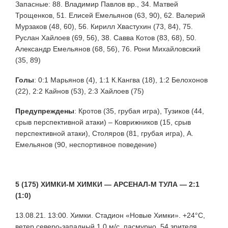
Запасные: 88. Владимир Павлов вр., 34. Матвей
Трощенков, 51. Елисей Емельянов (63, 90), 62. Валерий
Мурзаков (48, 60), 56. Кирилл Хвастухин (73, 84), 75.
Руслан Хайлоев (69, 56), 38. Савва Котов (83, 68), 50.
Александр Емельянов (68, 56), 76. Рони Михайловский
(35, 89)
Голы
: 0:1 Марьянов (4), 1:1 К.Кангва (18), 1:2 Белохонов
(22), 2:2 Кайнов (53), 2:3 Хайлоев (75)
Предупреждены
:
Кротов (35, грубая игра), Тузиков (44,
срыв перспективной атаки) – Коврижников (15, срыв
перспективной атаки), Столяров (81, грубая игра), А.
Емельянов (90, неспортивное поведение)
5 (175) ХИМКИ-М ХИМКИ — АРСЕНАЛ-М ТУЛА — 2:1
(1:0)
13.08.21. 13:00. Химки. Стадион «Новые Химки». +24°С,
ветер северо-западный 1,0 м/с, пасмурно. 54 зрителя.