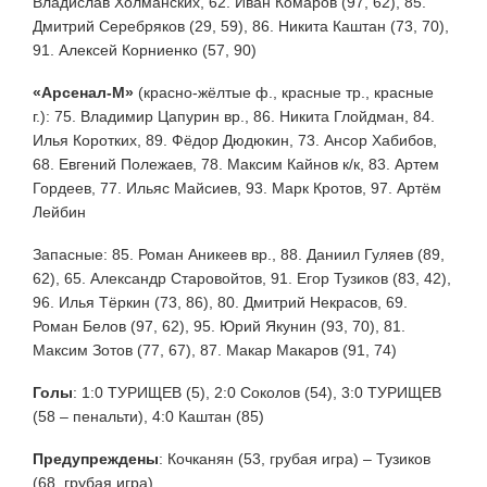
Владислав Холманских, 62. Иван Комаров (97, 62), 85.
Дмитрий Серебряков (29, 59), 86. Никита Каштан (73, 70),
91. Алексей Корниенко (57, 90)
«Арсенал-М»
(красно-жёлтые ф., красные тр., красные
г.): 75. Владимир Цапурин вр., 86. Никита Глойдман, 84.
Илья Коротких, 89. Фёдор Дюдюкин, 73. Ансор Хабибов,
68. Евгений Полежаев, 78. Максим Кайнов к/к, 83. Артем
Гордеев, 77. Ильяс Майсиев, 93. Марк Кротов, 97. Артём
Лейбин
Запасные: 85. Роман Аникеев вр., 88. Даниил Гуляев (89,
62), 65. Александр Старовойтов, 91. Егор Тузиков (83, 42),
96. Илья Тёркин (73, 86), 80. Дмитрий Некрасов, 69.
Роман Белов (97, 62), 95. Юрий Якунин (93, 70), 81.
Максим Зотов (77, 67), 87. Макар Макаров (91, 74)
Голы
:
1:0 ТУРИЩЕВ (5), 2:0 Соколов (54), 3:0 ТУРИЩЕВ
(58 – пенальти), 4:0 Каштан (85)
Предупреждены
:
Кочканян (53, грубая игра) – Тузиков
(68, грубая игра)