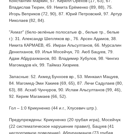
Константин Маркин, 57. Кирилл Орехов (17, 63), 67.
Владислав Тюрин, 69. Никита Ерёменко (89, 88), 75.
Игорь Веприков (72, 90), 87. Юрий Петровский, 97. Артур
Николаев (82, 84).
"Ахмат" (бело-зелёные полосатые ф., белые тр., белые
г.): 31. Александр Шепляков вр., 76. Арсен Адамов, 38.
Никита КАРМАЕВ, 45. Имран Альсултанов, 66. Мурсалин
Денилханов, 69. Илья Мосейчук, 70. Аюб Бацуев, 79.
Адам Абдурахманов, 80. Владимир Хубулов, 98. Чингиз
Магомадов к/к, 99. Таймаз Хизриев.
Запасные: 52. Ахмед Бунхоев вр., 53. Минкаил Мацуев,
84. Магомед-Эми Хакиев (69, 65), 87. Лечи Садулаев (80,
63), 88. Асхаб Чунчуров, 90. Ислам Альсултанов (99, 46),
92. Керим Магамаев (66, 52).
Гол – 1:0 Крикуненко (44 и.г., Хлусевич штр.).
Предупреждены: Крикуненко (20 грубая игра), Мосейчук
(22 систематическое нарушение правил), Бацуев (41
неспортивное поведение), Абдурахманов (73 грубая