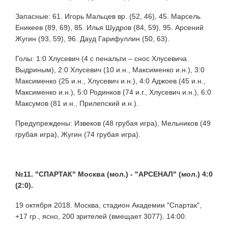
Запасные: 61. Игорь Мальцев вр. (52, 46), 45. Марсель
Еникеев (89, 69), 85. Илья Шудров (84, 59), 95. Арсений
Жугин (93, 59), 96. Дауд Гарифуллин (50, 63).
Голы: 1:0 Хлусевич (4 с пенальти – снос Хлусевича
Выдриным), 2:0 Хлусевич (10 и.н., Максименко и.н.), 3:0
Максименко (25 и.н., Хлусевич и.н.), 4:0 Аджоев (45 и.н.,
Максименко и.н.), 5:0 Родинков (74 и.г., Хлусевич и.н.), 6:0
Максумов (81 и.н., Прилепский и.н.).
Предупреждены: Извеков (48 грубая игра), Мельников (49
грубая игра), Жугин (74 грубая игра).
№11. "СПАРТАК" Москва (мол.) - "АРСЕНАЛ" (мол.) 4:0
(2:0).
19 октября 2018. Москва, стадион Академии "Спартак",
+17 гр., ясно, 200 зрителей (вмещает 3077). 14:00.