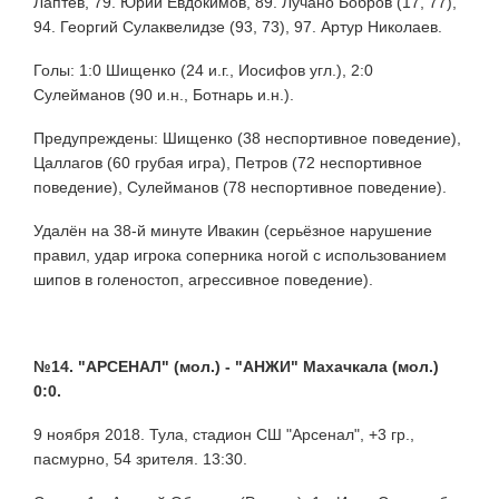
Лаптев, 79. Юрий Евдокимов, 89. Лучано Бобров (17, 77),
94. Георгий Сулаквелидзе (93, 73), 97. Артур Николаев.
Голы: 1:0 Шищенко (24 и.г., Иосифов угл.), 2:0
Сулейманов (90 и.н., Ботнарь и.н.).
Предупреждены: Шищенко (38 неспортивное поведение),
Цаллагов (60 грубая игра), Петров (72 неспортивное
поведение), Сулейманов (78 неспортивное поведение).
Удалён на 38-й минуте Ивакин (серьёзное нарушение
правил, удар игрока соперника ногой с использованием
шипов в голеностоп, агрессивное поведение).
№14. "АРСЕНАЛ" (мол.) - "АНЖИ" Махачкала (мол.)
0:0.
9 ноября 2018. Тула, стадион СШ "Арсенал", +3 гр.,
пасмурно, 54 зрителя. 13:30.