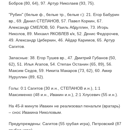
Бобров (80, 64), 97. Артур Николаев (93, 75).
"Рубин" (белые ф., белые тр., белые г.): 21. Егор Бабурин
вр., 69. Данил СТЕПАНОВ, 57. Павел Коркин, 67.
Александр СМЕЛОВ, 50. Раиль Абдуллин, 73. Игорь
Николов, 89. Михаил ЯКОВЛЕВ к/к, 52. Денис Федорочев,
49. Александр Циберкин, 46. Айдар Каримов, 65. Артур
Сагитов.
Запасные: 38. Егор Тушев вр., 47. Дмитрий Губанов (50,
62), 51. Илья Агапов, 54. Степан Останин (65, 89), 56.
Максим Седов, 59. Никита Макаров (73, 62), 60. Амир
Нуруллин (89, 62).
Голы: 0:1 Сагитов (30 и.н., СТЕПАНОВ и.н.), 1:1
Максименко (48 и.н., Ивакин и.н.), 2:1 Хлусевич (55 и.н.).
На 45-й минуте Ивакин не реализовал пенальти (вратарь)
– снос Ивакина Николовым.
Предупреждены: Сагитов (55 грубая игра), Петровский (87
грубая игра).