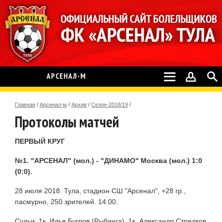
АРСЕНАЛ-М
Главная
/
Арсенал-м
/
Архив
/
Сезон-2018/19
/
Протоколы матчей
ПЕРВЫЙ КРУГ
№1. "АРСЕНАЛ" (мол.) - "ДИНАМО" Москва (мол.) 1:0
(0:0).
28 июля 2018. Тула, стадион СШ "Арсенал", +28 гр.,
пасмурно, 250 зрителей. 14:00.
Судьи: 1к. Илья Бугров (Рыбинск), 1к. Александр Стрелков