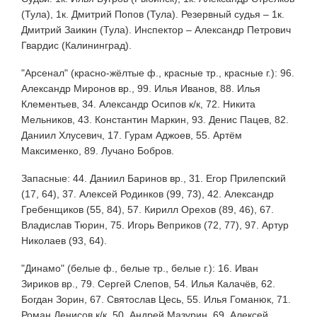
(Тула), 1к. Дмитрий Попов (Тула). Резервный судья – 1к.
Дмитрий Заикин (Тула). Инспектор – Александр Петрович
Гвардис (Калининград).
"Арсенал" (красно-жёлтые ф., красные тр., красные г.): 96.
Александр Миронов вр., 99. Илья Иванов, 88. Илья
Клементьев, 34. Александр Осипов к/к, 72. Никита
Мельников, 43. Константин Маркин, 93. Денис Пацев, 82.
Даниил Хлусевич, 17. Гурам Аджоев, 55. Артём
Максименко, 89. Лучано Бобров.
Запасные: 44. Даниил Баринов вр., 31. Егор Прилепский
(17, 64), 37. Алексей Родинков (99, 73), 42. Александр
Гребенщиков (55, 84), 57. Кирилл Орехов (89, 46), 67.
Владислав Тюрин, 75. Игорь Веприков (72, 77), 97. Артур
Николаев (93, 64).
"Динамо" (белые ф., белые тр., белые г.): 16. Иван
Зириков вр., 79. Сергей Слепов, 54. Илья Калачёв, 62.
Богдан Зорин, 67. Святослав Цесь, 55. Илья Гоманюк, 71.
Роман Денисов к/к, 50. Андрей Мазурин, 69. Алексей