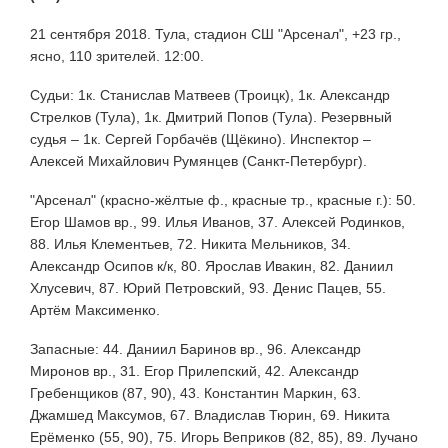
21 сентября 2018. Тула, стадион СШ "Арсенал", +23 гр.,
ясно, 110 зрителей. 12:00.
Судьи: 1к. Станислав Матвеев (Троицк), 1к. Александр
Стрелков (Тула), 1к. Дмитрий Попов (Тула). Резервный
судья – 1к. Сергей Горбачёв (Щёкино). Инспектор –
Алексей Михайлович Румянцев (Санкт-Петербург).
"Арсенал" (красно-жёлтые ф., красные тр., красные г.): 50.
Егор Шамов вр., 99. Илья Иванов, 37. Алексей Родинков,
88. Илья Клементьев, 72. Никита Мельников, 34.
Александр Осипов к/к, 80. Ярослав Ивакин, 82. Даниил
Хлусевич, 87. Юрий Петровский, 93. Денис Пацев, 55.
Артём Максименко.
Запасные: 44. Даниил Баринов вр., 96. Александр
Миронов вр., 31. Егор Прилепский, 42. Александр
Гребенщиков (87, 90), 43. Константин Маркин, 63.
Джамшед Максумов, 67. Владислав Тюрин, 69. Никита
Ерёменко (55, 90), 75. Игорь Веприков (82, 85), 89. Лучано