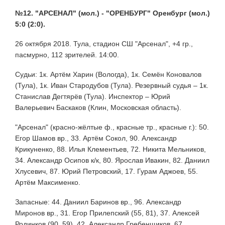
№12. "АРСЕНАЛ" (мол.) - "ОРЕНБУРГ" Оренбург (мол.)
5:0 (2:0).
26 октября 2018. Тула, стадион СШ "Арсенал", +4 гр.,
пасмурно, 112 зрителей. 14:00.
Судьи: 1к. Артём Харин (Вологда), 1к. Семён Коновалов
(Тула), 1к. Иван Стародубов (Тула). Резервный судья – 1к.
Станислав Дегтярёв (Тула). Инспектор – Юрий
Валерьевич Баскаков (Клин, Московская область).
"Арсенал" (красно-жёлтые ф., красные тр., красные г.): 50.
Егор Шамов вр., 33. Артём Сокол, 90. Александр
Крикуненко, 88. Илья Клементьев, 72. Никита Мельников,
34. Александр Осипов к/к, 80. Ярослав Ивакин, 82. Даниил
Хлусевич, 87. Юрий Петровский, 17. Гурам Аджоев, 55.
Артём Максименко.
Запасные: 44. Даниил Баринов вр., 96. Александр
Миронов вр., 31. Егор Прилепский (55, 81), 37. Алексей
Родинков (90, 59), 42. Александр Гребенщиков, 67.