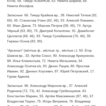
КУЛЬ, 58. Тимур ЛОБАНОВ, 63. Никита Шарков, 68.
Никита Иосифов.
Запасные: 66. Тимур Крайков вр., 38. Николай Титков (92,
60), 45. Станислав Уткин (62, 46), 53. Алексей Ломакин,
60. Макс Дзиов, 73. Максим Петров (58, 46), 74. Артур
Чёрный (63, 80), 75. Дмитрий Кольтяпин, 91. Дзамболат
Цаллагов (68, 46), 93. Тимур Сулейманов (76, 46), 95.
Герман Основ (83, 90).
"Арсенал" (жёлтые ф., жёлтые тр., жёлтые г.): 50. Егор
Шамов вр., 33. Артём Сокол, 90. Александр Крикуненко,
88. Илья Клементьев, 72. Никита Мельников, 34.
Александр Осипов к/к, 93. Денис Пацев, 80. Ярослав
Ивакин, 82. Даниил Хлусевич, 87. Юрий Петровский, 17.
Гурам Аджоев.
Запасные: 96. Александр Миронов вр., 37. Алексей
Родинков (72, 73), 42. Александр Гребенщиков, 43.
Константин Маркин, 55. Артём Максименко (87, 46), 67.
Владислав Тюрин, 75. Игорь Веприков, 76. Владимир