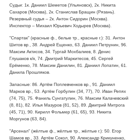
Судьи: 1к. Даниил Шеметов (Ульяновск), 2к. Никита
Сахаров (Москва), 2к. Станислав Бращин (Рязань).
Резервный судья – 2к. Антон Сидорин (Москва).
Инспектор – Михаил Юрьевич Ходырев (Москва).
"Спартак" (красные ф., белые тр., красные г.): 31. Антон
Шитов вр., 38. Андрей Ещенко, 63. Даниил Петрунин, 96.
Максим Актисов, 34. Тургай Мохбалиев, 8. Денис
Глушаков к/к, 74. Дмитрий Маркитесов, 45. Сергей
Ерёменко, 78. Максим Данилин, 81. Даниил Лопатин, 61.
Данила Прошляков.
Запасные: 86. Артём Поплевченков вр., 91. Даниил
Марков вр., 53. Артём Горбулин (34, 77), 70. Иван Репях
(74, 75), 75. Фаниль Сунгатулин, 76. Максим Калачевский
(8, 81), 82. Илья Мазуров (81, 52), 89. Дмитрий Митрога
(45, 71), 90. Кирилл Фольмер (61, 65), 93. Никита
Моргунов (63, 84).
"Арсенал" (жёлтые ф., жёлтые тр., жёлтые г.): 50. Егор
Шамов вр., 33. Артём Сокол, 90. Александр Крикуненко,