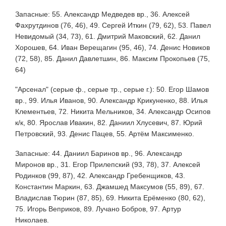
Запасные: 55. Александр Медведев вр., 36. Алексей
Фахрутдинов (76, 46), 49. Сергей Иткин (79, 62), 53. Павел
Невидомый (34, 73), 61. Дмитрий Маковский, 62. Данил
Хорошев, 64. Иван Верещагин (95, 46), 74. Денис Новиков
(72, 58), 85. Данил Давлетшин, 86. Максим Прокопьев (75,
64)
"Арсенал" (серые ф., серые тр., серые г.): 50. Егор Шамов
вр., 99. Илья Иванов, 90. Александр Крикуненко, 88. Илья
Клементьев, 72. Никита Мельников, 34. Александр Осипов
к/к, 80. Ярослав Ивакин, 82. Даниил Хлусевич, 87. Юрий
Петровский, 93. Денис Пацев, 55. Артём Максименко.
Запасные: 44. Даниил Баринов вр., 96. Александр
Миронов вр., 31. Егор Прилепский (93, 78), 37. Алексей
Родинков (99, 87), 42. Александр Гребенщиков, 43.
Константин Маркин, 63. Джамшед Максумов (55, 89), 67.
Владислав Тюрин (87, 85), 69. Никита Ерёменко (80, 62),
75. Игорь Веприков, 89. Лучано Бобров, 97. Артур
Николаев.