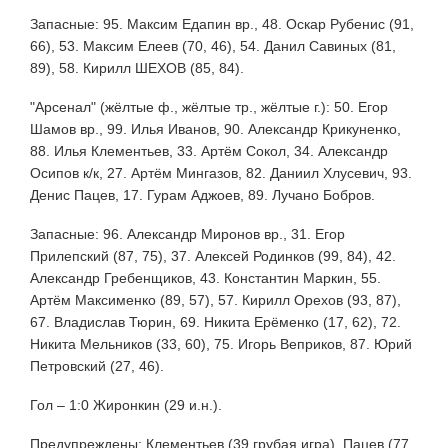
Запасные: 95. Максим Едапин вр., 48. Оскар Рубенис (91,
66), 53. Максим Елеев (70, 46), 54. Данил Савиных (81,
89), 58. Кирилл ШЕХОВ (85, 84).
"Арсенал" (жёлтые ф., жёлтые тр., жёлтые г.): 50. Егор
Шамов вр., 99. Илья Иванов, 90. Александр Крикуненко,
88. Илья Клементьев, 33. Артём Сокол, 34. Александр
Осипов к/к, 27. Артём Мингазов, 82. Даниил Хлусевич, 93.
Денис Пацев, 17. Гурам Аджоев, 89. Лучано Бобров.
Запасные: 96. Александр Миронов вр., 31. Егор
Прилепский (87, 75), 37. Алексей Родинков (99, 84), 42.
Александр Гребенщиков, 43. Константин Маркин, 55.
Артём Максименко (89, 57), 57. Кирилл Орехов (93, 87),
67. Владислав Тюрин, 69. Никита Ерёменко (17, 62), 72.
Никита Мельников (33, 60), 75. Игорь Веприков, 87. Юрий
Петровский (27, 46).
Гол – 1:0 Жиронкин (29 и.н.).
Предупреждены: Клементьев (39 грубая игра), Пацев (77