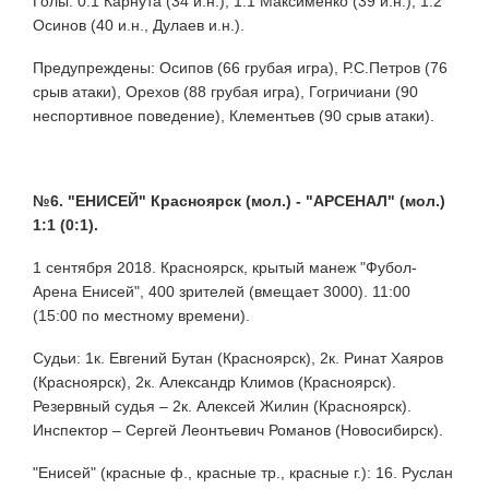
Голы: 0:1 Карнута (34 и.н.), 1:1 Максименко (39 и.н.), 1:2
Осинов (40 и.н., Дулаев и.н.).
Предупреждены: Осипов (66 грубая игра), Р.С.Петров (76
срыв атаки), Орехов (88 грубая игра), Гогричиани (90
неспортивное поведение), Клементьев (90 срыв атаки).
№6. "ЕНИСЕЙ" Красноярск (мол.) - "АРСЕНАЛ" (мол.)
1:1 (0:1).
1 сентября 2018. Красноярск, крытый манеж "Фубол-
Арена Енисей", 400 зрителей (вмещает 3000). 11:00
(15:00 по местному времени).
Судьи: 1к. Евгений Бутан (Красноярск), 2к. Ринат Хаяров
(Красноярск), 2к. Александр Климов (Красноярск).
Резервный судья – 2к. Алексей Жилин (Красноярск).
Инспектор – Сергей Леонтьевич Романов (Новосибирск).
"Енисей" (красные ф., красные тр., красные г.): 16. Руслан