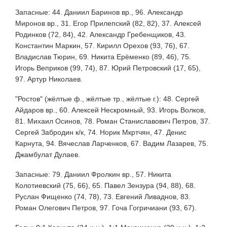
Запасные: 44. Даниил Баринов вр., 96. Александр
Миронов вр., 31. Егор Прилепский (82, 82), 37. Алексей
Родинков (72, 84), 42. Александр Гребенщиков, 43.
Константин Маркин, 57. Кирилл Орехов (93, 76), 67.
Владислав Тюрин, 69. Никита Ерёменко (89, 46), 75.
Игорь Веприков (99, 74), 87. Юрий Петровский (17, 65),
97. Артур Николаев.
"Ростов" (жёлтые ф., жёлтые тр., жёлтые г.): 48. Сергей
Айдаров вр., 60. Алексей Нескромный, 93. Игорь Волков,
81. Михаил Осинов, 78. Роман Станиславович Петров, 37.
Сергей Забродин к/к, 74. Норик Мкртчян, 47. Денис
Карнута, 94. Вячеслав Ларченков, 67. Вадим Лазарев, 75.
Джамбулат Дулаев.
Запасные: 79. Даниил Фролкин вр., 57. Никита
Колотиевский (75, 66), 65. Павел Зензура (94, 88), 68.
Руслан Фищенко (74, 78), 73. Евгений Ливаднов, 83.
Роман Олегович Петров, 97. Гоча Гогричиани (93, 67).