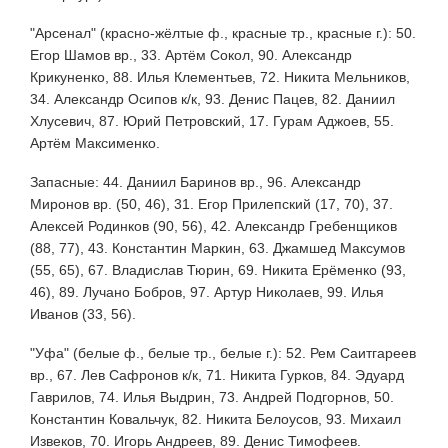
"Арсенал" (красно-жёлтые ф., красные тр., красные г.): 50.
Егор Шамов вр., 33. Артём Сокол, 90. Александр
Крикуненко, 88. Илья Клементьев, 72. Никита Мельников,
34. Александр Осипов к/к, 93. Денис Пацев, 82. Даниил
Хлусевич, 87. Юрий Петровский, 17. Гурам Аджоев, 55.
Артём Максименко.
Запасные: 44. Даниил Баринов вр., 96. Александр
Миронов вр. (50, 46), 31. Егор Прилепский (17, 70), 37.
Алексей Родинков (90, 56), 42. Александр Гребенщиков
(88, 77), 43. Константин Маркин, 63. Джамшед Максумов
(55, 65), 67. Владислав Тюрин, 69. Никита Ерёменко (93,
46), 89. Лучано Бобров, 97. Артур Николаев, 99. Илья
Иванов (33, 56).
"Уфа" (белые ф., белые тр., белые г.): 52. Рем Саитгареев
вр., 67. Лев Сафронов к/к, 71. Никита Гурков, 84. Эдуард
Гаврилов, 74. Илья Выдрин, 73. Андрей Подгорнов, 50.
Константин Ковальчук, 82. Никита Белоусов, 93. Михаил
Извеков, 70. Игорь Андреев, 89. Денис Тимофеев.