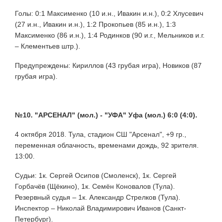
Голы: 0:1 Максименко (10 и.н., Ивакин и.н.), 0:2 Хлусевич
(27 и.н., Ивакин и.н.), 1:2 Прокопьев (85 и.н.), 1:3
Максименко (86 и.н.), 1:4 Родинков (90 и.г., Мельников и.г.
– Клементьев штр.).
Предупреждены: Кириллов (43 грубая игра), Новиков (87
грубая игра).
№10. "АРСЕНАЛ" (мол.) - "УФА" Уфа (мол.) 6:0 (4:0).
4 октября 2018. Тула, стадион СШ "Арсенал", +9 гр.,
переменная облачность, временами дождь, 92 зрителя.
13:00.
Судьи: 1к. Сергей Осипов (Смоленск), 1к. Сергей
Горбачёв (Щёкино), 1к. Семён Коновалов (Тула).
Резервный судья – 1к. Александр Стрелков (Тула).
Инспектор – Николай Владимирович Иванов (Санкт-
Петербург).