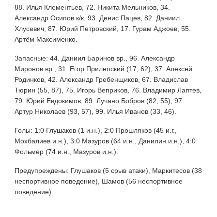
88. Илья Клементьев, 72. Никита Мельников, 34.
Александр Осипов к/к, 93. Денис Пацев, 82. Даниил
Хлусевич, 87. Юрий Петровский, 17. Гурам Аджоев, 55.
Артём Максименко.
Запасные: 44. Даниил Баринов вр., 96. Александр
Миронов вр., 31. Егор Прилепский (17, 62), 37. Алексей
Родинков, 42. Александр Гребенщиков, 67. Владислав
Тюрин (55, 87), 75. Игорь Веприков, 76. Владимир Лаптев,
79. Юрий Евдокимов, 89. Лучано Бобров (82, 55), 97.
Артур Николаев (93, 57), 99. Илья Иванов (33, 46).
Голы: 1:0 Глушаков (1 и.н.), 2:0 Прошляков (45 и.г.,
Мохбалиев и.н.), 3:0 Мазуров (64 и.н., Данилин и.н.), 4:0
Фольмер (74 и.н., Мазуров и.н.).
Предупреждены: Глушаков (5 срыв атаки), Маркитесов (38
неспортивное поведение), Шамов (56 неспортивное
поведение).