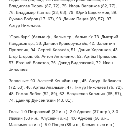
Владислав Тюрин (87, 72), 75. Игорь Веприков (82, 77),
76. Владимир Лаптев (33, 68), 79. Юрий Евдокимов, 89.
Лучано Бобров (17, 67), 93. Денис Пацев (80, 57), 97.
Артур Николаев.
"Оренбург" (белые ф., белые тр., белые г.): 73. Дмитрий
Ландаков вр., 38. Даниил Криворучко к/к, 42. Валентин
Прилепин, 94. Сергей Ковалёв, 51. Данил Хорошков, 43.
Егор Егоров, 65. Антон Антоненко, 52. Артём Привалов,
57. Евгений Болотов, 76. Давид Бидловский, 72. Иван
Зиналиев.
Запасные: 90. Алексей Кеняйкин вр., 45. Артур Шабикеев
(72, 53), 46. Артём Апалькин, 47. Тимур Николаев (76, 72),
48. Роман Лобов (52, 89), 62. Владислав Калинин (65, 57),
74. Данияр Дуйсенгазин (43, 81).
Голы: 1:0 Петровский (32 и.н.), 2:0 Аджоев (37 штр.), 3:0
Ивакин (53 и.н., Хлусевич и.н.), 4:0 Аджоев (56 и.н.,
Максименко и.н.), 5:0 Пацев (89 и.н., Клементьев и.н.).