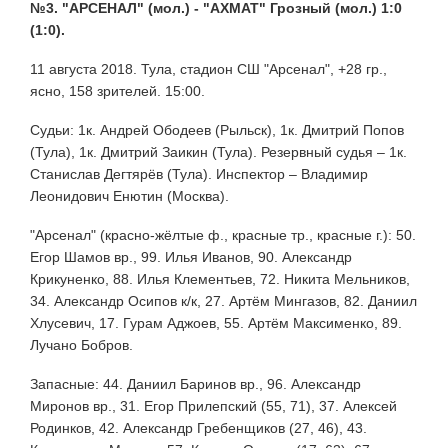
№3. "АРСЕНАЛ" (мол.) - "АХМАТ" Грозный (мол.) 1:0
(1:0).
11 августа 2018. Тула, стадион СШ "Арсенал", +28 гр.,
ясно, 158 зрителей. 15:00.
Судьи: 1к. Андрей Ободеев (Рыльск), 1к. Дмитрий Попов
(Тула), 1к. Дмитрий Заикин (Тула). Резервный судья – 1к.
Станислав Дегтярёв (Тула). Инспектор – Владимир
Леонидович Енютин (Москва).
"Арсенал" (красно-жёлтые ф., красные тр., красные г.): 50.
Егор Шамов вр., 99. Илья Иванов, 90. Александр
Крикуненко, 88. Илья Клементьев, 72. Никита Мельников,
34. Александр Осипов к/к, 27. Артём Мингазов, 82. Даниил
Хлусевич, 17. Гурам Аджоев, 55. Артём Максименко, 89.
Лучано Бобров.
Запасные: 44. Даниил Баринов вр., 96. Александр
Миронов вр., 31. Егор Прилепский (55, 71), 37. Алексей
Родинков, 42. Александр Гребенщиков (27, 46), 43.