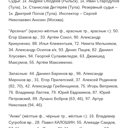
Судьи: 1к. Андрей Ободеев (Рыльск), 1к. Иван Стародубов
(Тула), 1к. Станислав Дегтярёв (Тула). Резервный судья –
1к. Дмитрий Попов (Тула). Инспектор – Сергей
Николаевич Анохин (Москва).
"Арсенал" (красно-жёлтые ф., красные тр., красные г.): 50.
Егор Шамов вр., 33. Артём Сокол, 90. Александр
Крикуненко, 88. Илья Клементьев, 72. Никита Мельников,
34. Александр Осипов к/к, 93. Денис Пацев, 82. Даниил
Хлусевич, 94. Георгий Сулаквелидзе, 63. Джамшед
Максумов, 55. Артём Максименко.
Запасные: 44. Даниил Баринов вр., 96. Александр
Миронов вр., 31. Егор Прилепский, 37. Алексей Родинков
(82, 70), 42. Александр Гребенщиков, 75. Игорь Веприков,
76. Владимир Лаптев, 79. Юрий Евдокимов, 87. Юрий
Петровский, 89. Лучано Бобров (63, 46), 97. Артур
Николаев (94, 46).
"Анжи" (жёлтые ф., чёрные тр., жёлтые г.): 16. Владимир
Сугробов вр., 28. Павел КАЛОШИН, 55. Аликади Саидов,