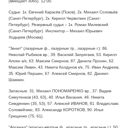
(вмещает 3065). 12:00.
Судьи: 1к. Евгений Карасёв (Псков), 2к. Михаил Соловьёв
(Санкт-Петербург), 2к. Кирилл Червоткин (Санкт-
Петербург). Резервный судья – 1к. Роман Милевский
(Санкт-Петербург). Инспектор – Михаил Юрьевич
Ходырев (Москва).
"Зенит" (лазурные ф., лазурные тр., лазурные г.): 86.
Николай Рыбиков вр., 39. Василий Запрягаев, 53. Кирилл
Алоян а/к, 63. Максим Смирнов, 87. Данила Прохин, 62.
Максим Левин, 43. Никита Колдунов к/к, 75. Иван Андреев,
35. Юрий Першин, 67. Алексей Смирнов, 82. Даниил
Шамкин.
Запасные: 31. Михаил ПОНОМАРЕНКО вр., 37. Вадим
Симутенков (43, 63), 40. Илья Вахания, 46. Никита
Симдянкин (35, 53), 57. Алексей ИВАНОВ, 81. Владиславс
Соловейчикс, 83. Александр КОРОТКОВ, 90. Илья
Грищенко (75, 61).
"Арсенал" (красно-жёлтые ф., красные тр., красные г.): 50.