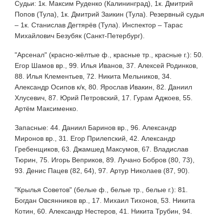
Судьи: 1к. Максим Руденко (Калининград), 1к. Дмитрий
Попов (Тула), 1к. Дмитрий Заикин (Тула). Резервный судья
– 1к. Станислав Дегтярёв (Тула). Инспектор – Тарас
Михайлович Безубяк (Санкт-Петербург).
"Арсенал" (красно-жёлтые ф., красные тр., красные г.): 50.
Егор Шамов вр., 99. Илья Иванов, 37. Алексей Родинков,
88. Илья Клементьев, 72. Никита Мельников, 34.
Александр Осипов к/к, 80. Ярослав Ивакин, 82. Даниил
Хлусевич, 87. Юрий Петровский, 17. Гурам Аджоев, 55.
Артём Максименко.
Запасные: 44. Даниил Баринов вр., 96. Александр
Миронов вр., 31. Егор Прилепский, 42. Александр
Гребенщиков, 63. Джамшед Максумов, 67. Владислав
Тюрин, 75. Игорь Веприков, 89. Лучано Бобров (80, 73),
93. Денис Пацев (82, 64), 97. Артур Николаев (87, 90).
"Крылья Советов" (белые ф., белые тр., белые г.): 81.
Богдан Овсянников вр., 17. Михаил Тихонов, 53. Никита
Котин, 60. Александр Нестеров, 41. Никита Трубин, 94.