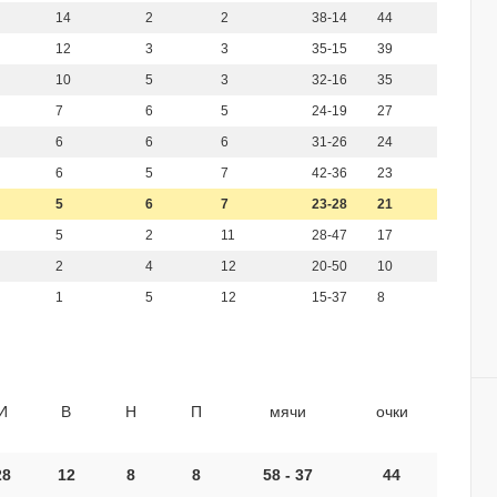
14
2
2
38-14
44
12
3
3
35-15
39
10
5
3
32-16
35
7
6
5
24-19
27
6
6
6
31-26
24
6
5
7
42-36
23
5
6
7
23-28
21
5
2
11
28-47
17
2
4
12
20-50
10
1
5
12
15-37
8
И
В
Н
П
мячи
очки
28
12
8
8
58 - 37
44