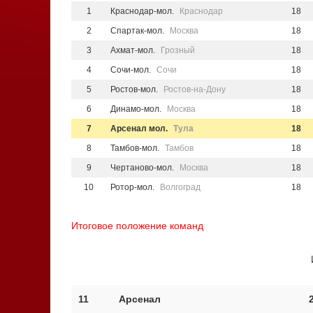
1
Краснодар-мол.
Краснодар
18
2
Спартак-мол.
Москва
18
3
Ахмат-мол.
Грозный
18
4
Сочи-мол.
Сочи
18
5
Ростов-мол.
Ростов-на-Дону
18
6
Динамо-мол.
Москва
18
7
Арсенал мол.
Тула
18
8
Тамбов-мол.
Тамбов
18
9
Чертаново-мол.
Москва
18
10
Ротор-мол.
Волгоград
18
Итоговое положение команд
11
Арсенал