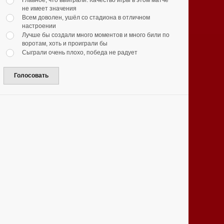
Главное, что выиграли. Качество игры в этом матче
не имеет значения
Всем доволен, ушёл со стадиона в отличном
настроении
Лучше бы создали много моментов и много били по
воротам, хоть и проиграли бы
Сыграли очень плохо, победа не радует
Голосовать