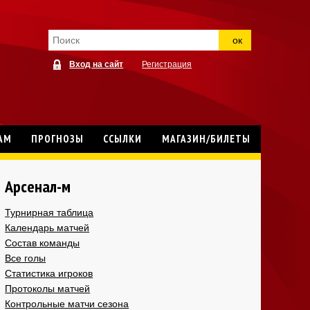
ок
Вход на сайт
Регистрация
АМ
ПРОГНОЗЫ
ССЫЛКИ
МАГАЗИН/БИЛЕТЫ
Арсенал-м
Турнирная таблица
Календарь матчей
Состав команды
Все голы
Статистика игроков
Протоколы матчей
Контрольные матчи сезона