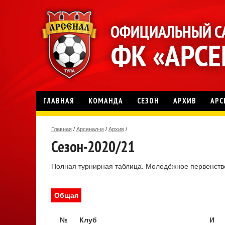
ГЛАВНАЯ
КОМАНДА
СЕЗОН
АРХИВ
АРС
Главная
/
Арсенал-м
/
Архив
/
Сезон-2020/21
Полная турнирная таблица. Молодёжное первенство
Общая
№
Клуб
И