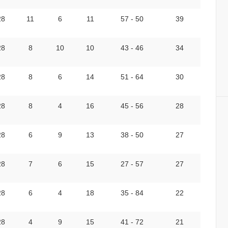
28
11
6
11
57 - 50
39
28
8
10
10
43 - 46
34
28
8
6
14
51 - 64
30
28
8
4
16
45 - 56
28
28
6
9
13
38 - 50
27
28
7
6
15
27 - 57
27
28
6
4
18
35 - 84
22
28
4
9
15
41 - 72
21