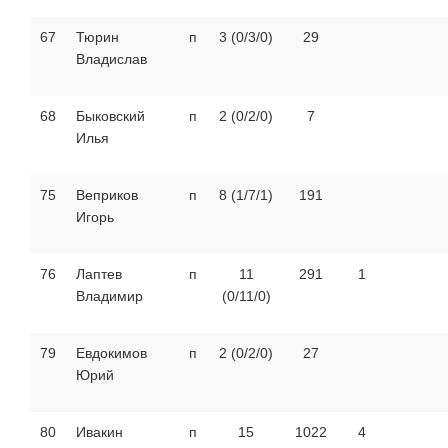
67
Тюрин
п
3 (0/3/0)
29
Владислав
68
Быковский
п
2 (0/2/0)
7
Илья
75
Веприков
п
8 (1/7/1)
191
Игорь
76
Лаптев
п
11
291
1
Владимир
(0/11/0)
79
Евдокимов
п
2 (0/2/0)
27
Юрий
80
Ивакин
п
15
1022
4