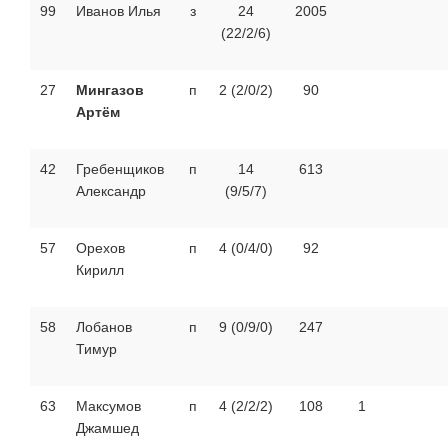
99
Иванов Илья
з
24
2005
(22/2/6)
27
Мингазов
п
2 (2/0/2)
90
Артём
42
Гребенщиков
п
14
613
Александр
(9/5/7)
57
Орехов
п
4 (0/4/0)
92
Кирилл
58
Лобанов
п
9 (0/9/0)
247
Тимур
63
Максумов
п
4 (2/2/2)
108
1
Джамшед