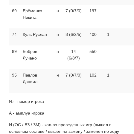
69
Ерёменко
н
7 (0/7/0)
197
Никита
74
Куль Руслан
н
8 (6/2/5)
400
1
89
Бобров
н
14
550
Лучано
(6/8/7)
95
Павлов
н
7 (0/7/0)
102
1
Даниил
№ - номер игрока
А - амплуа игрока
И (ОС / ВЗ / ЗМ) - кол-во проведенных игр (вышел в
основном составе / вышел на замену / заменен по ходу