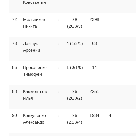
Константин
72
Мельников
з
29
2398
Никита
(26/3/9)
73
Левшук
з
4 (1/3/1)
63
Арсений
86
Прокопенко
з
1 (0/1/0)
14
Тимофей
88
Клементьев
з
26
2251
Илья
(26/0/2)
90
Крикуненко
з
26
1934
4
Александр
(23/3/4)