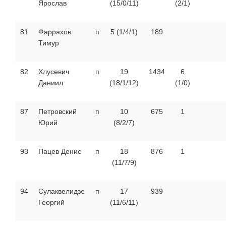
Ярослав
(15/0/11)
(2/1)
81
Фаррахов
п
5 (1/4/1)
189
Тимур
82
Хлусевич
п
19
1434
6
Даниил
(18/1/12)
(1/0)
87
Петровский
п
10
675
1
Юрий
(8/2/7)
93
Пацев Денис
п
18
876
1
(11/7/9)
94
Сулаквелидзе
п
17
939
Георгий
(11/6/11)