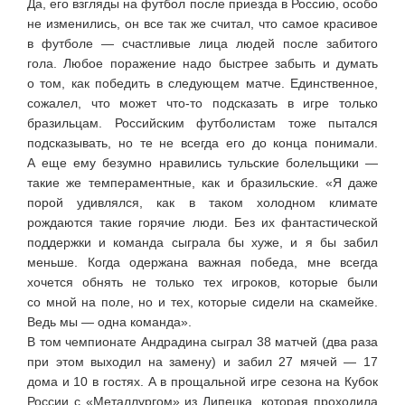
Да, его взгляды на футбол после приезда в Россию, особо
не изменились, он все так же считал, что самое красивое
в футболе — счастливые лица людей после забитого
гола. Любое поражение надо быстрее забыть и думать
о том, как победить в следующем матче. Единственное,
сожалел, что может
что-то
подсказать в игре только
бразильцам. Российским футболистам тоже пытался
подсказывать, но те не всегда его до конца понимали.
А еще ему безумно нравились тульские болельщики —
такие же темпераментные, как и бразильские. «Я даже
порой удивлялся, как в таком холодном климате
рождаются такие горячие люди. Без их фантастической
поддержки и команда сыграла бы хуже, и я бы забил
меньше. Когда одержана важная победа, мне всегда
хочется обнять не только тех игроков, которые были
со мной на поле, но и тех, которые сидели на скамейке.
Ведь мы — одна команда».
В том чемпионате Андрадина сыграл 38 матчей (два раза
при этом выходил на замену) и забил 27 мячей — 17
дома и 10 в гостях. А в прощальной игре сезона на Кубок
России с «Металлургом» из Липецка, которая проходила