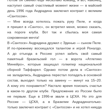
наступил самый счастливый момент жизни — в майский
день 1996 года Андрадина заключил контракт с великим
«Сантосом».
— Мне всегда хотелось пожать руку Пеле, и когда
я пришел в «Сантос», он встретил меня, можно сказать,
на пороге клуба. Вот так и сбылась моя самая
сокровенная мечта!
В «Сантосе» Андрадина дружил с Эдинью — сыном Пеле.
И
по-прежнему
восхищался талантом и игрой Роналдо.
А до отъезда в Россию успел забить свой самый
памятный бразильский гол — в ворота «Атлетико
Минейро», которые защищал голкипер национальной
сборной Таффарел. Однако потом дела в «Сантосе»
не заладились, Андрадина перестал попадать в основной
состав, выходил только на замену — минут на 15–20.
А кому это понравится? Настало время поискать счастья
в
каком-то
другом клубе. Предложение из России было
не первым. Еще в
1996-м
звали в ЦСКА. Но это для
России — ЦСКА, а в Бразилии Андрадина
только-
только
заключил контракт с «Сантосом» и не хотел никуда