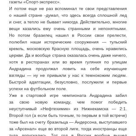
газеты
«Спорт-экспресс»
.
И потом еще не раз вспоминал те свои представления
о нашей стране -думал, что здесь всегда сплошной лед
и снег, а тепло не бывает никогда. Действительно, многие
вещи казались ему очень странными и непонятными.
Но потом бразилец нашел в России свои прелести,
полюбил наши исторические сооружения — тульский
кремль, московскую Красную площадь, очень нравились
церкви. Да и вообще страна оказалась очень даже ничего,
хотя в ресторанах или во время гуляния по улицам
Андрадина продолжал ловить на себе изучающие
взгляды — ну не привыкли у нас к темнокожим людям.
Быстрой адаптации, безусловно, послужили и первые
успехи на футбольном поле.
Уже в стартовой игре чемпионата Андрадина забил
за свою новую команду, чем помог победить
неуступчивый «Нефтехимик» из Нижнекамска — 2:1.
Второй гол (а если быть точным, то первым в той встрече)
тоже был на счету бразильца — Андерсона, выступавшего
за «Арсенал» еще во второй лиге, тогда иностранцы еще
туда допускались. Тот год в России вообще вышел