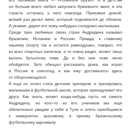
он больше всего любил запускать бумажного змея, и эта
страсть осталась у него навсегда. Приезжая домой,
всякий раз делал змея, который поднимался до облаков.
А уезжая, дарил его
кому-нибудь
из соседских мальчишек.
Среди трех любимых своих стран Андрадина называл
Бразилию, Испанию и Россию. Правда, к главному
нашему спорту так и остался равнодушен, говорил, что
из всех спиртных напитков, и то очень редко, может лишь
выпить бутылочку пива. Да и без нее тоже легко
обойдется. Зато обещал рассказать дома, как играл
в России в снегопад и как ему доставалось здесь
от обороняющихся.
А еще он хотел стать детским тренером, и тренировать
мальчишек в футбольной школе, которая принадлежит его
другу. Как знать, может
когда-нибудь
пусть не самого
Андрадину, но
кого-то
из его учеников мы еще
обязательно увидим у себя в Туле и опять приобщимся
к невероятно красивому и яркому бразильскому
футбольному карнавалу.