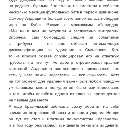
на редкость бурным. Что только не вместили в себя эти
несколько месяцев футбольных битв в первом дивизионе.
Самому Андрадине больше всего запомнилась победная
игра на Кубок России с московским «Торпедо»:
«Мы ни в чем не уступили и заслуженно выиграли».
Впрочем, сам бомбардир следил за событиями
с трибуны — он еще отбывал пятиматчевую
дисквалификацию за удаление в Смоленске.
Кто-
то
из игроков хозяев спровоцировал его на ответную
грубость, на что тут же арбитр отреагировал красной
карточкой. Андрадина чистосердечно признавался, что
есть у него такой недостаток — вспыльчивость. Хотя
на тот момент для удаления важен был любой повод —
уж слишком много конкурентов было заинтересовано
в том, чтобы ослабить одного из главных претендентов
на первые два места.
А еще бразильский забивала сразу обратил на себя
внимание потрясающей силы и точности ударом. Не зря
он тут же стал и штатным пенальтистом «Арсенала»,
и в том году реализовал все девять пенальти из девяти.