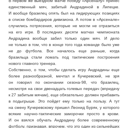
В первом же выездном матче победу «Арсеналу» принес
единственный мяч, забитый Андрадиной в Липецке.
И вообще бразилец опять был на лидирующих позициях
в списке бомбардиров дивизиона. А потом в «Арсенале»
случились потрясения, которые не могли не отразиться
на его игре. В последних десяти матчах чемпионата
Андрадина вообще забил только один мяч. И дело
не только в том, что в конце того года команде было уже
не до футбола. Все началось еще раньше, когда
бразильца стали ломать под тактические построения
нового главного тренера.
Собственно, о том, чтобы сделать игру Андрадины еще
более разнообразной, мечтал и Кучеревский, не зря
он говорил по окончании
сезона-98
, что бразилец,
несмотря на свои двенадцать голевых передач (впридачу
к 27 забитым мячам), еще обязательно должен прибавить
в подыгрыше. Это пойдет ему только на пользу. А тут
на смену Кучеревскому пришел Леонид Буряк, у которого
всякие
научно-тактические
заморочки просто в крови.
И он взялся обучать Андрадину более современному
футболу, признавая, впрочем, что это один из сильнейших