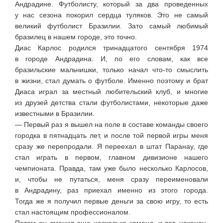
Андрадине. Футболисту, который за два проведенных
у нас сезона покорил сердца туляков. Это не самый
великий футболист Бразилии. Зато самый любимый
бразилец в нашем городе, это точно.
Диас Карлос родился тринадцатого сентября 1974
в городе Андрадина. И, по его словам, как все
бразильские мальчишки, только начал
что-то
смыслить
в жизни, стал думать о футболе. Именно поэтому и брат
Диаса играл за местный любительский клуб, и многие
из друзей детства стали футболистами, некоторые даже
известными в Бразилии.
— Первый раз я вышел на поле в составе команды своего
городка в пятнадцать лет, и после той первой игры меня
сразу же перепродали. Я переехал в штат Паранау, где
стал играть в первом, главном дивизионе нашего
чемпионата. Правда, там уже было несколько Карлосов,
и, чтобы не путаться, меня сразу переименовали
в Андрадину, раз приехал именно из этого города.
Тогда же я получил первые деньги за свою игру, то есть
стал настоящим профессионалом.
Потом он сменил еще несколько команд, и вот, наконец,