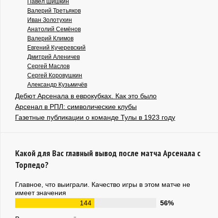
Павел Шишкин
Валерий Третьяков
Иван Золотухин
Анатолий Семёнов
Валерий Климов
Евгений Кучеревский
Дмитрий Аленичев
Сергей Маслов
Сергей Коровушкин
Александр Кузьмичёв
Дебют Арсенала в еврокубках. Как это было
Арсенал в РПЛ: символические клубы
Газетные публикации о команде Тулы в 1923 году
Какой для Вас главный вывод после матча Арсенала с
Торпедо?
Главное, что выиграли. Качество игры в этом матче не
имеет значения
144
56%