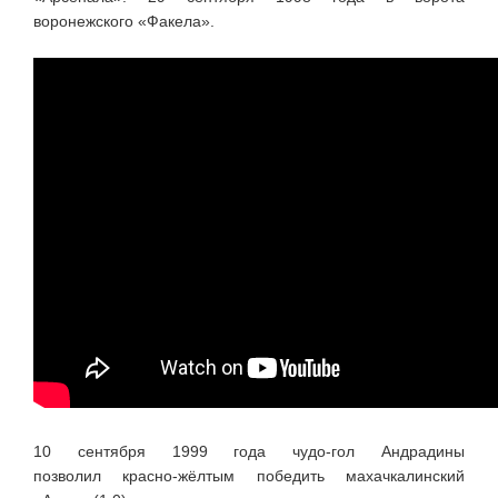
воронежского «Факела».
10 сентября 1999 года
чудо-гол
Андрадины
позволил
красно-жёлтым
победить махачкалинский