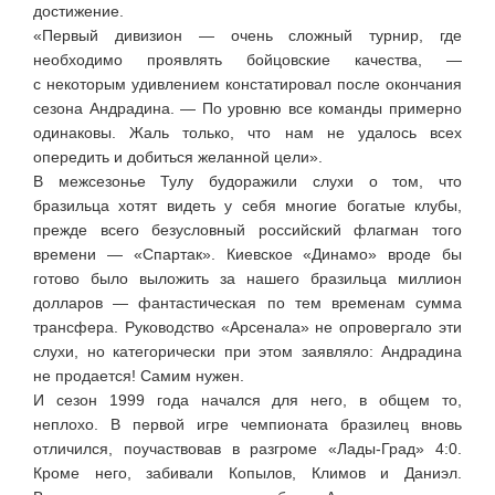
достижение.
«Первый дивизион — очень сложный турнир, где
необходимо проявлять бойцовские качества, —
с некоторым удивлением констатировал после окончания
сезона Андрадина. — По уровню все команды примерно
одинаковы. Жаль только, что нам не удалось всех
опередить и добиться желанной цели».
В межсезонье Тулу будоражили слухи о том, что
бразильца хотят видеть у себя многие богатые клубы,
прежде всего безусловный российский флагман того
времени — «Спартак». Киевское «Динамо» вроде бы
готово было выложить за нашего бразильца миллион
долларов — фантастическая по тем временам сумма
трансфера. Руководство «Арсенала» не опровергало эти
слухи, но категорически при этом заявляло: Андрадина
не продается! Самим нужен.
И сезон 1999 года начался для него, в общем то,
неплохо. В первой игре чемпионата бразилец вновь
отличился, поучаствовав в разгроме
«Лады-Град»
4:0.
Кроме него, забивали Копылов, Климов и Даниэл.