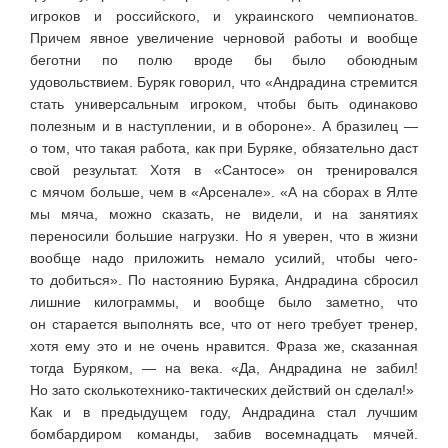
игроков и российского, и украинского чемпионатов.
Причем явное увеличение черновой работы и вообще
беготни по полю вроде бы было обоюдным
удовольствием. Буряк говорил, что «Андрадина стремится
стать универсальным игроком, чтобы быть одинаково
полезным и в наступлении, и в обороне». А бразилец —
о том, что такая работа, как при Буряке, обязательно даст
свой результат. Хотя в «Сантосе» он тренировался
с мячом больше, чем в «Арсенале». «А на сборах в Ялте
мы мяча, можно сказать, не видели, и на занятиях
переносили большие нагрузки. Но я уверен, что в жизни
вообще надо приложить немало усилий, чтобы
чего-
то
добиться». По настоянию Буряка, Андрадина сбросил
лишние килограммы, и вообще было заметно, что
он старается выполнять все, что от него требует тренер,
хотя ему это и не очень нравится. Фраза же, сказанная
тогда Буряком, — на века. «Да, Андрадина не забил!
Но зато сколько
технико-тактических
действий он сделал!»
Как и в предыдущем году, Андрадина стал лучшим
бомбардиром команды, забив восемнадцать мячей.