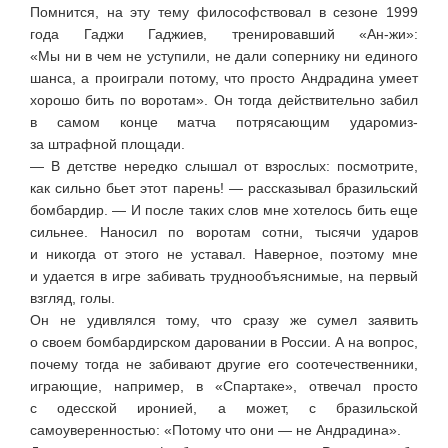
Помнится, на эту тему философствовал в сезоне 1999
года Гаджи Гаджиев, тренировавший
«Ан-жи»
:
«Мы ни в чем не уступили, не дали сопернику ни единого
шанса, а проиграли потому, что просто Андрадина умеет
хорошо бить по воротам». Он тогда действительно забил
в самом конце матча потрясающим ударом
из-
за
штрафной площади.
— В детстве нередко слышал от взрослых: посмотрите,
как сильно бьет этот парень! — рассказывал бразильский
бомбардир. — И после таких слов мне хотелось бить еще
сильнее. Наносил по воротам сотни, тысячи ударов
и никогда от этого не уставал. Наверное, поэтому мне
и удается в игре забивать труднообъяснимые, на первый
взгляд, голы.
Он не удивлялся тому, что сразу же сумел заявить
о своем бомбардирском даровании в России. А на вопрос,
почему тогда не забивают другие его соотечественники,
играющие, например, в «Спартаке», отвечал просто
с одесской иронией, а может, с бразильской
самоуверенностью: «Потому что они — не Андрадина».