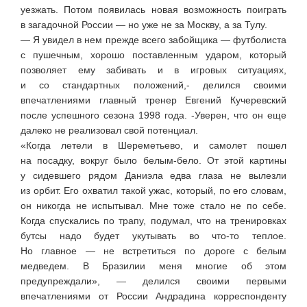
уезжать. Потом появилась новая возможность поиграть
в загадочной России — но уже не за Москву, а за Тулу.
— Я увидел в нем прежде всего забойщика — футболиста
с пушечным, хорошо поставленным ударом, который
позволяет ему забивать и в игровых ситуациях,
и со стандартных положений,- делился своими
впечатлениями главный тренер Евгений Кучеревский
после успешного сезона 1998 года. -Уверен, что он еще
далеко не реализовал свой потенциал.
«Когда летели в Шереметьево, и самолет пошел
на посадку, вокруг было
белым-бело
. От этой картины
у сидевшего рядом Даниэла едва глаза не вылезли
из орбит. Его охватил такой ужас, который, по его словам,
он никогда не испытывал. Мне тоже стало не по себе.
Когда спускались по трапу, подумал, что на тренировках
бутсы надо будет укутывать во
что-то
теплое.
Но главное — не встретиться по дороге с белым
медведем. В Бразилии меня многие об этом
предупреждали», — делился своими первыми
впечатлениями от России Андрадина корреспонденту