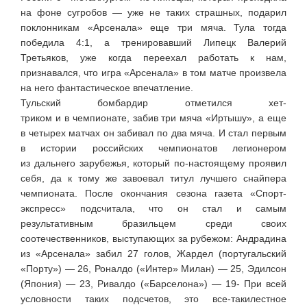
на фоне сугробов — уже не таких страшных, подарил
поклонникам «Арсенала» еще три мяча. Тула тогда
победила 4:1, а тренировавший Липецк Валерий
Третьяков, уже когда переехал работать к нам,
признавался, что игра «Арсенала» в том матче произвела
на него фантастическое впечатление.
Тульский бомбардир отметился
хет-
триком
и в чемпионате, забив три мяча «Иртышу», а еще
в четырех матчах он забивал по два мяча. И стал первым
в истории российских чемпионатов легионером
из дальнего зарубежья, который
по-настоящему
проявил
себя, да к тому же завоевал титул лучшего снайпера
чемпионата. После окончания сезона газета
«Спорт-
экспресс»
подсчитала, что он стал и самым
результативным бразильцем среди своих
соотечественников, выступающих за рубежом: Андрадина
из «Арсенала» забил 27 голов, Жардел (португальский
«Порту») — 26, Роналдо («Интер» Милан) — 25, Эдилсон
(Япония) — 23, Ривалдо («Барселона») — 19- При всей
условности таких подсчетов, это
все-таки
лестное