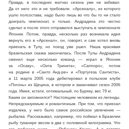
Правда, в последних матчах сезона уже не забивал.
Да от него это и не требовали. «Арсеналу», из которого
ушло полсостава, надо было лишь во что бы то ни стало
доиграть чемпионат, и только. Андрадина это честно
сделал и после этого отправился выступать в чемпионате
Японии. Потом, правда, несколько раз возникала идея
вернуть его в «Арсенал», он, говорят, и сам хотел вновь
приехать в Тулу, но поезд уже ушел. Наша красивая
бразильская сказка закончилась. После Тулы Андрадина
сменил еще несколько команд — играл в Японии
за «Осаку», «Оита Тринита», «Саппоро», потом
на родине в «Санто
Анд-ре
» и «Португеза Сантиста»,
а 11 марта 2005 года дебютировал в польском клубе
«Погонь» из Щецина, в котором и заканчивал сезон 2006
года. Имея, кстати, оптимальный, по Буряку, вес 79 кг.
Каким он запомнился? Настоящим человеком из легенды.
Непредсказуемым и романтичным. При том, что приехал
издалека, у него было самое российское увлечение —
рыбалка. Рассказывал, например, что поймал в Бразилии
рыбу туканире весом в два с половиной килограмма. Что
его любимая книга — «Робинзон Крузо». А в детстве