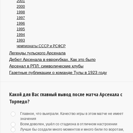
2001
2000
1998
1997
1996
1995
1994
1993
чемпионаты СССР и РСФСР
Легенды тульского Арсенала
Дебют Арсенала в еврокубках. Как это было
Арсенал в РПЛ: символические клубы
Газетные публикации о команде Тулы в 1923 году
Какой для Вас главный вывод после матча Арсенала с
Торпедо?
Главное, что выиграли. Качество игры в этом матче не имеет
значения
Всем доволен, ушёл со стадиона в отличном настроении
Лучше бы создали много моментов и много били по воротам,