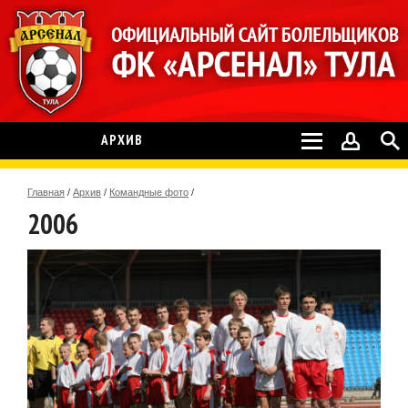
АРХИВ
Главная
/
Архив
/
Командные фото
/
2006