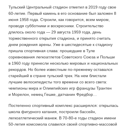
Тульский Центральный стадион отметил в 2019 году свое
60-летие. Первый камень в его основание был заложен 8
июня 1958 года. Строили, как говорится, всем миром,
проводя субботники и воскресники. Строительство
длилось около года — 29 августа 1959 года, день
торжественного открытия стадиона, и принято считать
днем рождения арены. Уже в шестидесятые к стадиону
пришла спортивная слава: прошедшие в Туле
соревнования легкоатлетов Советского Союза и Польши
в 1960 году принесли несколько мировых и национальных
рекордов. Но более известным по-прежнему оставался
старейший в стране тульский трек. На нем блистали
лучшие велосипедисты того времени со всего света:
чемпионы мира и Олимпийских игр французы Трантен
и Морелон, немец Гешке, датчанин Фредбор…
Постепенно спортивный комплекс расширялся: открылась
школа фигурного катания, построили бассейн,
легкоатлетический манеж. В 70-80-е годы стадион имени
50-летия комсомола славился своей спортивно-массовой