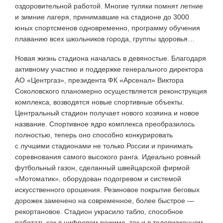
оздоровительной работой. Многие туляки помнят летние
и зимние лагеря, принимавшие на стадионе до 3000
юных спортсменов одновременно, программу обучения
плаванию всех школьников города, группы здоровья…
Новая жизнь стадиона началась в девяностые. Благодаря
активному участию и поддержке генерального директора
АО «Центргаз», президента ФК «Арсенал» Виктора
Соколовского планомерно осуществляется реконструкция
комплекса, возводятся новые спортивные объекты.
Центральный стадион получает нового хозяина и новое
название. Спортивное ядро комплекса преобразилось
полностью, теперь оно способно конкурировать
с лучшими стадионами не только России и принимать
соревнования самого высокого ранга. Идеально ровный
футбольный газон, сделанный швейцарской фирмой
«Мотоматик», оборудован подогревом и системой
искусственного орошения. Резиновое покрытие беговых
дорожек заменено на современное, более быстрое —
рекортановое. Стадион украсило табло, способное
работать как в цифровом режиме, так и в телевизионном.