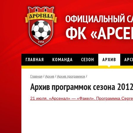
ГЛАВНАЯ
КОМАНДА
СЕЗОН
АРХИВ
АРС
Главная
/
Архив
/
Архив программок
/
Архив программок сезона 201
21 июля. «Арсенал» — «Факел». Программка Серге