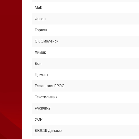
МиК
Факел
Горняк
СК Смоленск
Химик
Дон
Цемент
Рязанская ГРЭС
Текстильщик
Русичи-2
УОР
ДЮСШ Динамо