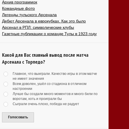
Архив программок
Командные фото
Легенды тульского Арсенала
Дебют Арсенала в еврокубках. Как это было
Арсенал в РПЛ: символические клубы
Газетные публикации о команде Тулы в 1923 году
Какой для Вас главный вывод после матча
Арсенала с Торпедо?
Главное, что выиграли. Качество игры в этом матче
не имеет значения
Всем доволен, ушёл со стадиона в отличном
настроении
Лучше бы создали много моментов и много били по
воротам, хоть и проиграли бы
Сыграли очень плохо, победа не радует
Голосовать