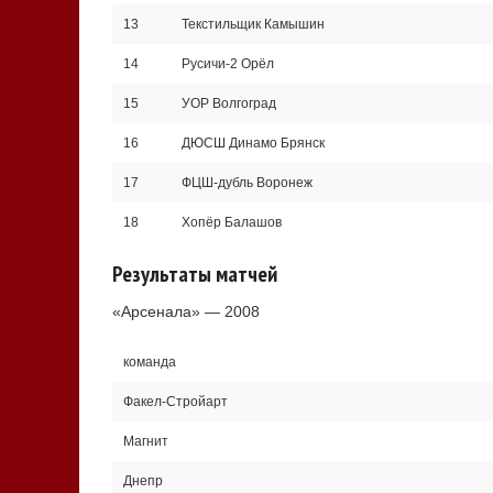
13
Текстильщик Камышин
14
Русичи-2 Орёл
15
УОР Волгоград
16
ДЮСШ Динамо Брянск
17
ФЦШ-дубль Воронеж
18
Хопёр Балашов
Результаты матчей
«Арсенала» — 2008
команда
Факел-Стройарт
Магнит
Днепр