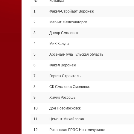
№
Команда
1
Факел-Стройарт Воронеж
2
Магнит Железногорск
3
Днепр Смоленск
4
МиК Калуга
5
Арсенал-Тула Тульская область
6
Факел Воронеж
7
Горняк Строитель
8
СК Смоленск Смоленск
9
Химик Россошь
10
Дон Новомосковск
11
Цемент Михайловка
12
Рязанская ГРЭС Новомичуринск