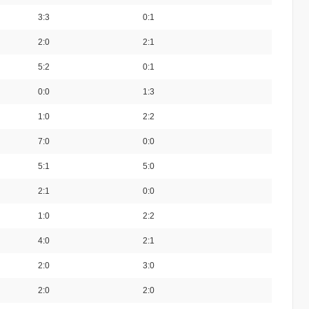
3:3
0:1
2:0
2:1
5:2
0:1
0:0
1:3
1:0
2:2
7:0
0:0
5:1
5:0
2:1
0:0
1:0
2:2
4:0
2:1
2:0
3:0
2:0
2:0