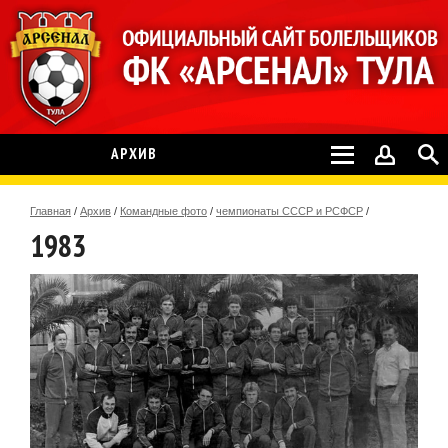
АРХИВ
Главная
/
Архив
/
Командные фото
/
чемпионаты СССР и РСФСР
/
1983