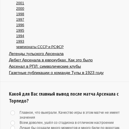
2001
2000
1998
1997
1996
1995
1994
1993
чемпионаты СССР и РСФСР
Легенды тульского Арсенала
Дебют Арсенала в еврокубках. Как это было
Арсенал в РПЛ: символические клубы
Газетные публикации о команде Тулы в 1923 году
Какой для Вас главный вывод после матча Арсенала с
Торпедо?
Главное, что выиграли. Качество игры в этом матче не имеет
значения
Всем доволен, ушёл со стадиона в отличном настроении
Лучше бы создали много моментов и много били по воротам,