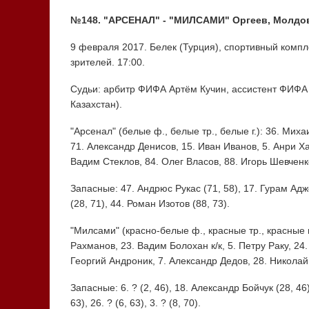
№148. "АРСЕНАЛ" - "МИЛСАМИ" Оргеев, Молдова 
9 февраля 2017. Белек (Турция), спортивный компле
зрителей. 17:00.
Судьи: арбитр ФИФА Артём Кучин, ассистент ФИФА
Казахстан).
"Арсенал" (белые ф., белые тр., белые г.): 36. Мих
71. Александр Денисов, 15. Иван Иванов, 5. Анри Ха
Вадим Стеклов, 84. Олег Власов, 88. Игорь Шевченк
Запасные: 47. Андрюс Рукас (71, 58), 17. Гурам Аджо
(28, 71), 44. Роман Изотов (88, 73).
"Милсами" (красно-белые ф., красные тр., красные г.
Рахманов, 23. Вадим Болохан к/к, 5. Петру Раку, 24.
Георгий Андроник, 7. Александр Дедов, 28. Николай
Запасные: 6. ? (2, 46), 18. Александр Бойчук (28, 46)
63), 26. ? (6, 63), 3. ? (8, 70).