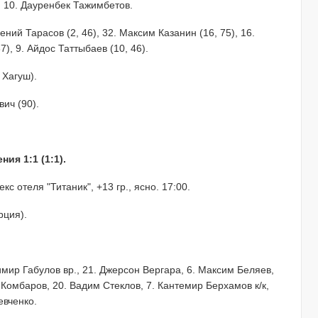
 10. Дауренбек Тажимбетов.
ений Тарасов (2, 46), 32. Максим Казанин (16, 75), 16.
), 9. Айдос Таттыбаев (10, 46).
 Хагуш).
ич (90).
я 1:1 (1:1).
с отеля "Титаник", +13 гр., ясно. 17:00.
рция).
димир Габулов вр., 21. Джерсон Вергара, 6. Максим Беляев,
 Комбаров, 20. Вадим Стеклов, 7. Кантемир Берхамов к/к,
евченко.