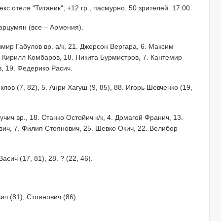
с отеля "Титаник", +12 гр., пасмурно. 50 зрителей. 17:00.
арцумян (все – Армения).
имир Габулов вр. а/к, 21. Джерсон Вергара, 6. Максим
. Кирилл Комбаров, 18. Никита Бурмистров, 7. Кантемир
в, 19. Федерико Расич.
лов (7, 82), 5. Анри Хагуш (9, 85), 88. Игорь Шевченко (19,
Лучич вр., 18. Станко Остойич к/к, 4. Домагой Франич, 13.
ич, 7. Филип Стоянович, 25. Шевко Окич, 22. Велибор
асич (17, 81), 28. ? (22, 46).
ч (81), Стоянович (86).