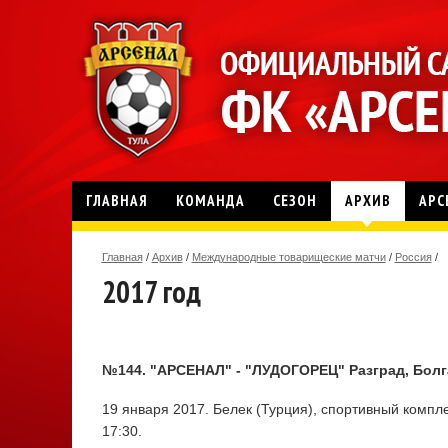
ГЛАВНАЯ
КОМАНДА
СЕЗОН
АРХИВ
АРС
Главная
/
Архив
/
Международные товарищеские матчи
/
Россия
/
2017 год
№144. "АРСЕНАЛ" - "ЛУДОГОРЕЦ" Разград, Болгар
19 января 2017. Белек (Турция), спортивный комплек
17:30.