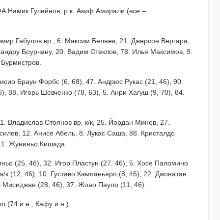
А Намик Гусейнов, р.к. Акиф Амирали (все –
димир Габулов вр., 6. Максим Беляев, 21. Джерсон Вергара,
сандру Боурчану, 20. Вадим Стеклов, 78. Илья Максимов, 9.
 Бурмистров.
сио Браун Форбс (6, 68), 47. Андрюс Рукас (21, 46), 90.
, 88. Игорь Шевченко (78, 63), 5. Анри Хагуш (9, 70), 84.
21. Владислав Стоянов вр. к/к, 25. Йордан Минев, 27.
силев, 12. Анисе Абель, 8. Лукас Саша, 88. Кристалдо
 11. Жуниньо Кишада.
иньо (25, 46), 32. Игор Пластун (27, 46), 5. Хосе Паломино
 а/к (12, 46), 10. Густаво Кампаньяро (8, 46), 22. Джонатан
 Мисиджан (28, 46), 37. Жоао Пауло (11, 46).
 (74 и.н., Кафу и.н.).