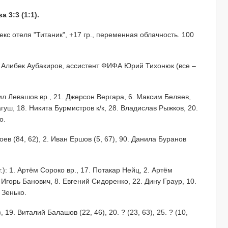
3:3 (1:1).
кс отеля "Титаник", +17 гр., переменная облачность. 100
 Алибек Аубакиров, ассистент ФИФА Юрий Тихонюк (все –
аил Левашов вр., 21. Джерсон Вергара, 6. Максим Беляев,
гуш, 18. Никита Бурмистров к/к, 28. Владислав Рыжков, 20.
о.
ев (84, 62), 2. Иван Ершов (5, 67), 90. Данила Буранов
): 1. Артём Сороко вр., 17. Потакар Нейц, 2. Артём
 Игорь Банович, 8. Евгений Сидоренко, 22. Дину Граур, 10.
 Зенько.
, 19. Виталий Балашов (22, 46), 20. ? (23, 63), 25. ? (10,