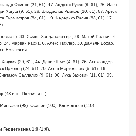
сандр Осипов (21, 61), 47. Андрюс Рукас (6, 61), 26. Илья
нри Хагуш (9, 61), 28. Владислав Рыжков (20, 61), 57. Артём
ита Бурмистров (84, 61), 19. Федерико Расич (88, 61), 17.
).
вые г.): 33. Ясмин Ханданович вр., 29. Матей Палчич, 4.
, 24. Марван Кабха, 6. Алекс Пихлер, 39. Дамьян Бохар,
йле Новакович.
 Ходжич (29, 61), 44. Денис Шме (4, 61), 26. Александер
аж Врховец (24, 61), 70. Алеш Мертель а/к (6, 61), 18.
Синтаеху Саллалих (9, 61), 90. Лука Захович (11, 61), 99.
 (43 и.н., Палчич и.н.).
 Мингазов (99), Осипов (100), Клементьев (110).
Герцеговина 1:0 (1:0).