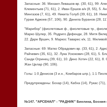
Запасные: 36. Михаил Левашов вр. (30, 61), 99. Алек
Клементьев (71, 61), 2. Иван Ершов а/к (8, 55), 5. А
Мингазов (7, 61), 49. Никита Голуб (39, 61), 18. Ник
Гурам Аджоев (57, 106), 90. Данила Буранов (28, 117
"Марибор" (фиолетовые ф., фиолетовые тр., фиолето
Марко Шулер, 35. Родриго Дефенди, 28. Митя Вилер
22. Даре Вршич, 9. Маркос Таварес к/к, 11. Миливо
Запасные: 69. Матко Обрадович вр. (33, 61), 2. Адис
Райчевич (35, 61), 32. Лука Ускокович (28, 61), 5. Бл
Санди Огринец (39, 61), 10. Дино Хотич (22, 61), 8. 
Жан Целар (90, 106).
Голы: 1:0 Денисов (3 и.н., Комбаров штр.), 1:1 Пихлер
Предупреждены: Бохар (14), Кабха (14), Рукас (71),
№147. "АРСЕНАЛ" - "РАДНИК" Биелина, Босния и 