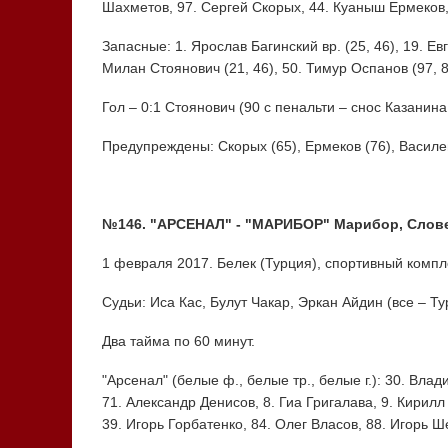
Шахметов, 97. Сергей Скорых, 44. Куаныш Ермеков,
Запасные: 1. Ярослав Багинский вр. (25, 46), 19. Евг
Милан Стоянович (21, 46), 50. Тимур Оспанов (97, 87
Гол – 0:1 Стоянович (90 с пенальти – снос Казанина
Предупреждены: Скорых (65), Ермеков (76), Василев
№146. "АРСЕНАЛ" - "МАРИБОР" Марибор, Словени
1 февраля 2017. Белек (Турция), спортивный комплек
Судьи: Иса Кас, Булут Чакар, Эркан Айдин (все – Ту
Два тайма по 60 минут.
"Арсенал" (белые ф., белые тр., белые г.): 30. Вла
71. Александр Денисов, 8. Гиа Григалава, 9. Кирилл
39. Игорь Горбатенко, 84. Олег Власов, 88. Игорь Ш