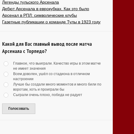
Легенды тульского Арсенала
Дебют Арсенала в еврокубках. Как это было
Арсенал в РПЛ: символические клубы
Газетные публикации о команде Тулы в 1923 году
Какой для Вас главный вывод после матча
Арсенала с Торпедо?
Главное, что выиграли. Качество игры в этом матче
не имеет значения
Всем доволен, ушёл со стадиона в отличном
настроении
Лучше бы создали много моментов и много били по
воротам, хоть и проиграли бы
Сыграли очень плохо, победа не радует
Голосовать