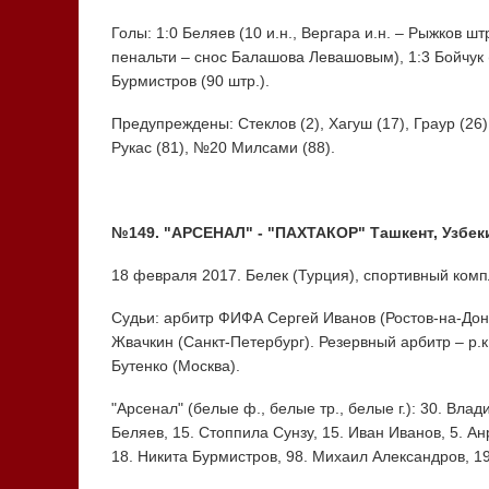
Голы: 1:0 Беляев (10 и.н., Вергара и.н. – Рыжков штр
пенальти – снос Балашова Левашовым), 1:3 Бойчук (72
Бурмистров (90 штр.).
Предупреждены: Стеклов (2), Хагуш (17), Граур (26),
Рукас (81), №20 Милсами (88).
№149. "АРСЕНАЛ" - "ПАХТАКОР" Ташкент, Узбеки
18 февраля 2017. Белек (Турция), спортивный компл
Судьи: арбитр ФИФА Сергей Иванов (Ростов-на-Дону
Жвачкин (Санкт-Петербург). Резервный арбитр – р.
Бутенко (Москва).
"Арсенал" (белые ф., белые тр., белые г.): 30. Влад
Беляев, 15. Стоппила Сунзу, 15. Иван Иванов, 5. Ан
18. Никита Бурмистров, 98. Михаил Александров, 1