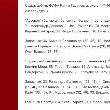
Судьи: арбитр ФИФА Рагим Гасанов, ассистент ФИФ
Азербайджан).
"Арсенал" (белые ф., белые тр., белые г.): 30. Вла
71. Александр Денисов, 2. Иван Ершов к/к, 70. Алек
Кирилл Комбаров, 39. Игорь Горбатенко, 18. Никита
Запасные: 36. Михаил Левашов вр. (30, 46), 10. Фели
Данила Буранов (70, 73), 57. Артём Мингазов (20, 86)
Олег Власов (18, 57).
"Лудогорец" (зелёные ф., зелёные тр., зелёные г.): 
Космин Моци, 55. Георги Терзиев, 19. Александр Ва
Вандерсон, 92. Джоди Лукоки, 28. Клаудиу Кешеру,
Запасные: 33. Ренан дос Сантос вр. (21, 46), 4. Сис
(55, 46), 6. Натанаэль (13, 46), 18. Светослав Дяков
Кафу (88, 46), 84. Марселиньо (92, 46), 93. Вирджил
Голы: 1:0 Пластун (64 в свои ворота), 1:1 Жоао Пауло