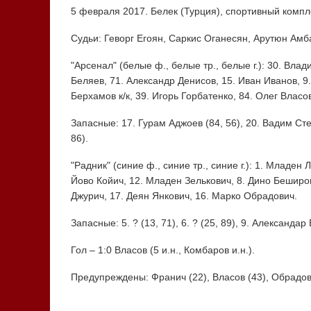
5 февраля 2017. Белек (Турция), спортивный комплек
Судьи: Геворг Егоян, Саркис Оганесян, Арутюн Амб
"Арсенал" (белые ф., белые тр., белые г.): 30. Влад
Беляев, 71. Александр Денисов, 15. Иван Иванов, 9
Берхамов к/к, 39. Игорь Горбатенко, 84. Олег Власо
Запасные: 17. Гурам Аджоев (84, 56), 20. Вадим Стек
86).
"Радник" (синие ф., синие тр., синие г.): 1. Младен 
Йово Койич, 12. Младен Зелькович, 8. Дино Беширов
Джурич, 17. Деян Янкович, 16. Марко Обрадович.
Запасные: 5. ? (13, 71), 6. ? (25, 89), 9. Александар В
Гол – 1:0 Власов (5 и.н., Комбаров и.н.).
Предупреждены: Франич (22), Власов (43), Обрадови