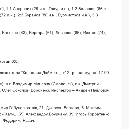
.), 1:1 Андроник (29 и.н., Граур и.н.), 1:2 Балашов (66 с
 и.н.), 2:3 Буранов (88 и.н., Бурмистров и.н.), 3:3
 Болохан (43), Вергара (61), Левашов (65), Изотов (74),
стан 0:0.
екс отеля "Корнелия Даймонт", +12 гр., пасмурно. 17:00.
), в.к. Владимир Миневич (Смоленск), в.к. Дмитрий
к. Олег Соколов (Воронеж). Инспектор – Андрей Павлович
имир Габулов вр. к/к, 21. Джерсон Вергара, 6. Максим
ри Хагуш, 55. Александру Боурчану, 39. Игорь Горбатенко,
9. Федерико Расич.