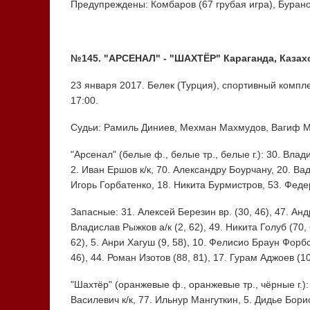
Предупреждены: Комбаров (67 грубая игра), Бурано
№145. "АРСЕНАЛ" - "ШАХТЁР" Караганда, Казахст
23 января 2017. Белек (Турция), спортивный компле
17:00.
Судьи: Рамиль Диниев, Мехман Махмудов, Вагиф Му
"Арсенал" (белые ф., белые тр., белые г.): 30. Вла
2. Иван Ершов к/к, 70. Александру Боурчану, 20. Ва
Игорь Горбатенко, 18. Никита Бурмистров, 53. Феде
Запасные: 31. Алексей Березин вр. (30, 46), 47. Андр
Владислав Рыжков а/к (2, 62), 49. Никита Голуб (70,
62), 5. Анри Хагуш (9, 58), 10. Фелисио Браун Форбс 
46), 44. Роман Изотов (88, 81), 17. Гурам Аджоев (10
"Шахтёр" (оранжевые ф., оранжевые тр., чёрные г.):
Василевич к/к, 77. Ильнур Мангуткин, 5. Дидье Бор