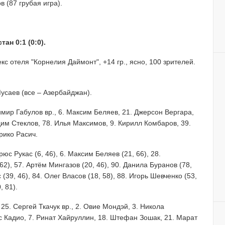
в (87 грубая игра).
ан 0:1 (0:0).
кс отеля "Корнелия Даймонт", +14 гр., ясно, 100 зрителей.
саев (все – Азербайджан).
димир Габулов вр., 6. Максим Беляев, 21. Джерсон Вергара,
дим Стеклов, 78. Илья Максимов, 9. Кирилл Комбаров, 39.
рико Расич.
юс Рукас (6, 46), 6. Максим Беляев (21, 66), 28.
 62), 57. Артём Мингазов (20, 46), 90. Данила Буранов (78,
(39, 46), 84. Олег Власов (18, 58), 88. Игорь Шевченко (53,
, 81).
 25. Сергей Ткачук вр., 2. Овие Мондэй, 3. Никола
ис Кадио, 7. Ринат Хайруллин, 18. Штефан Зошак, 21. Марат