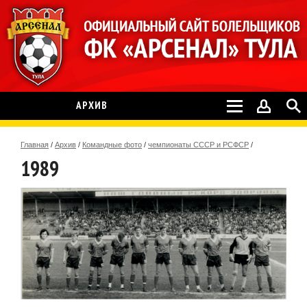
АРХИВ
Главная
/
Архив
/
Командные фото
/
чемпионаты СССР и РСФСР
/
1989