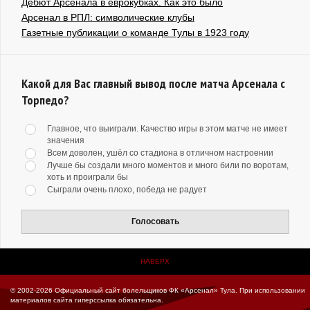
Дебют Арсенала в еврокубках. Как это было
Арсенал в РПЛ: символические клубы
Газетные публикации о команде Тулы в 1923 году
Какой для Вас главный вывод после матча Арсенала с
Торпедо?
Главное, что выиграли. Качество игры в этом матче не имеет
значения
Всем доволен, ушёл со стадиона в отличном настроении
Лучше бы создали много моментов и много били по воротам,
хоть и проиграли бы
Сыграли очень плохо, победа не радует
Голосовать
НАВЕРХ
© 2002-2026 Официальный сайт болельщиков ФК «Арсенал» Тула.
При использовании
материалов сайта гиперссылка обязательна.