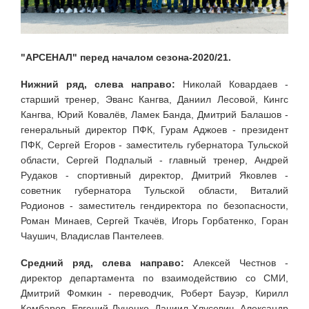
"АРСЕНАЛ" перед началом сезона-2020/21.
Нижний ряд, слева направо:
Николай Ковардаев -
старший тренер, Эванс Кангва, Даниил Лесовой, Кингс
Кангва, Юрий Ковалёв, Ламек Банда, Дмитрий Балашов -
генеральный директор ПФК, Гурам Аджоев - президент
ПФК, Сергей Егоров - заместитель губернатора Тульской
области, Сергей Подпалый - главный тренер, Андрей
Рудаков - спортивный директор, Дмитрий Яковлев -
советник губернатора Тульской области, Виталий
Родионов - заместитель гендиректора по безопасности,
Роман Минаев, Сергей Ткачёв, Игорь Горбатенко, Горан
Чаушич, Владислав Пантелеев.
Средний ряд, слева направо:
Алексей Честнов -
директор департамента по взаимодействию со СМИ,
Дмитрий Фомкин - переводчик, Роберт Бауэр, Кирилл
Комбаров, Евгений Луценко, Даниил Хлусевич, Александр