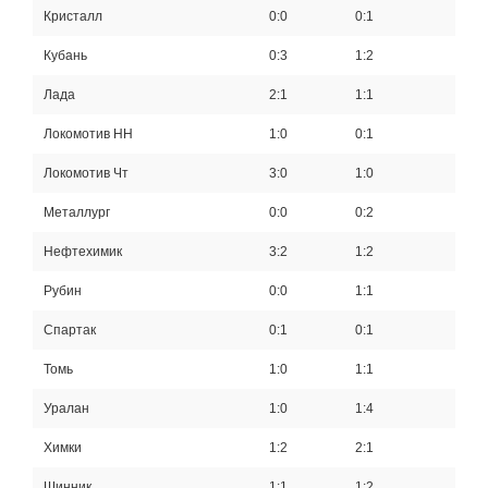
Кристалл
0:0
0:1
Кубань
0:3
1:2
Лада
2:1
1:1
Локомотив НН
1:0
0:1
Локомотив Чт
3:0
1:0
Металлург
0:0
0:2
Нефтехимик
3:2
1:2
Рубин
0:0
1:1
Спартак
0:1
0:1
Томь
1:0
1:1
Уралан
1:0
1:4
Химки
1:2
2:1
Шинник
1:1
1:2