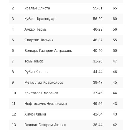
2
Уралан Элиста
55-31
65
3
Кубань Краснодар
56-29
60
4
Амкар Пермь
46-29
56
5
Спартак Нальчик
48-37
55
6
Волгарь-Газпром Астрахань
40-40
50
7
Томь Томск
31-28
47
8
Рубин Казань
44-44
46
9
Металлург Красноярск
39-47
45
10
Кристалл Смоленск
37-45
44
11
Нефтехимик Нижнекамск
49-56
43
12
Химки Химки
42-54
43
13
Газовик-Газпром Ижевск
38-44
42