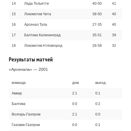
14
Лада Тольятти
40-50
41
15
Локомотив Чита
38-50
40
16
Арсенал Тула
27-35
40
17
Балтика Калининград
35-51
39
18
Локомотив Н.Новгород
26-58
32
Результаты матчей
«Арсенала» — 2001
команда
дом.
выезд.
Амкар
2:1
0:1
Балтика
0:0
0:2
Волгарь-Газпром
2:1
0:0
Газовик-Газпром
0:0
0:1