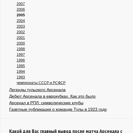
2007
2006
2005
2004
2003
2002
2001
2000
1998
1997
1996
1995
1994
1993
чемпионаты СССР и РСФСР
Легенды тульского Арсенала
Дебют Арсенала в еврокубках. Как это было
Арсенал в РПЛ: символические клубы
Газетные публикации о команде Тулы в 1923 году
Какой для Вас главный вывод после матча Арсенала с