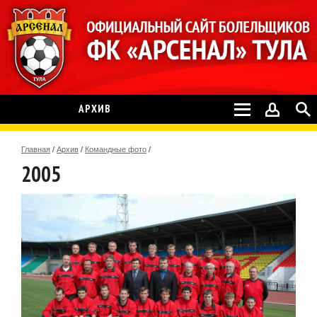
АРХИВ
Главная
/
Архив
/
Командные фото
/
2005