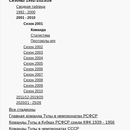
Сезоны 1992-2025/26
Сводная таблица
1992 - 2000
2001 - 2010
Сезон 2001
Команда
Статистика
Протоколы игр
Сезон 2002
Сезон 2003
Сезон 2004
Сезон 2005
Сезон 2006
Сезон 2007
Сезон 2008
Сезон 2009
Сезон 2010
2011/12-2019/20
2020/21 - 25/26
Все стадионы
Главная команда Тулы в чемпионатах РСФСР
Команды Тулы в Кубках РСФСР среди КФК 1939 - 1956
Команды Тулы в чемпионатах СССР