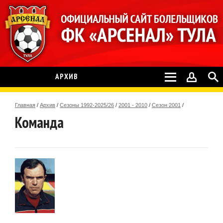
АРХИВ
Главная
/
Архив
/
Сезоны 1992-2025/26
/
2001 - 2010
/
Сезон 2001
/
Команда