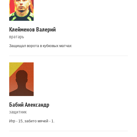
Клейменов Валерий
вратарь
Защищал ворота в кубковых матчах
Бабий Александр
защитник
Игр - 15, забито мячей - 1.