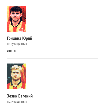
Грицина Юрий
полузащитник
Игр - 8.
Зезин Евгений
полузащитник