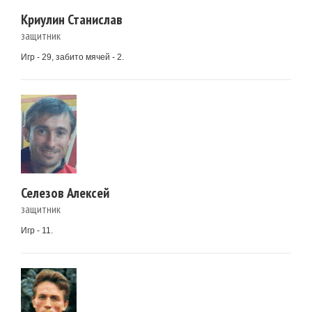
Криулин Станислав
защитник
Игр - 29, забито мячей - 2.
Селезов Алексей
защитник
Игр - 11.