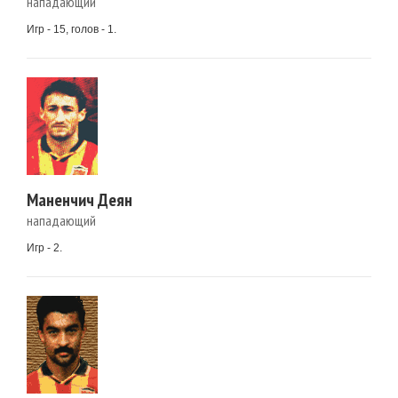
нападающий
Игр - 15, голов - 1.
Маненчич Деян
нападающий
Игр - 2.