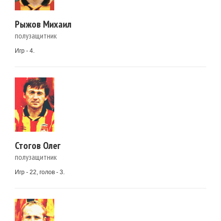
Рыжов Михаил
полузащитник
Игр - 4.
Стогов Олег
полузащитник
Игр - 22, голов - 3.