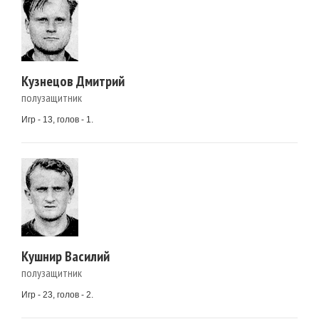
Кузнецов Дмитрий
полузащитник
Игр - 13, голов - 1.
Кушнир Василий
полузащитник
Игр - 23, голов - 2.