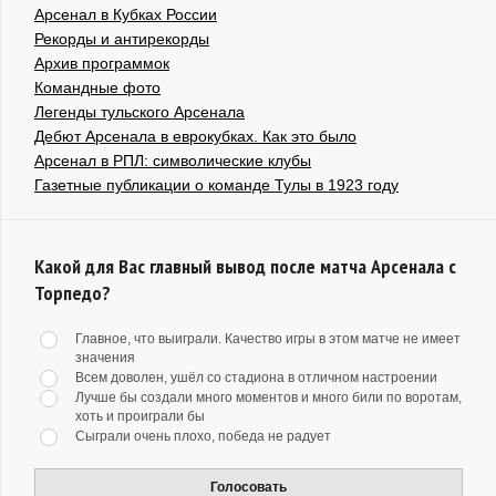
Арсенал в Кубках России
Рекорды и антирекорды
Архив программок
Командные фото
Легенды тульского Арсенала
Дебют Арсенала в еврокубках. Как это было
Арсенал в РПЛ: символические клубы
Газетные публикации о команде Тулы в 1923 году
Какой для Вас главный вывод после матча Арсенала с
Торпедо?
Главное, что выиграли. Качество игры в этом матче не имеет
значения
Всем доволен, ушёл со стадиона в отличном настроении
Лучше бы создали много моментов и много били по воротам,
хоть и проиграли бы
Сыграли очень плохо, победа не радует
Голосовать