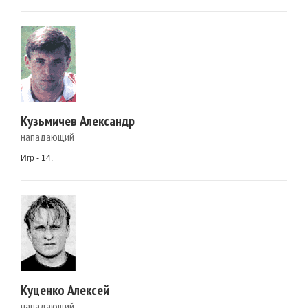
Кузьмичев Александр
нападающий
Игр - 14.
Куценко Алексей
нападающий