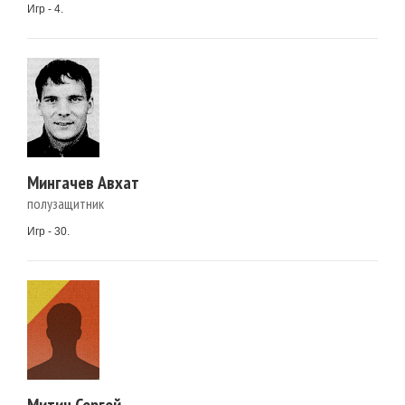
Игр - 4.
Мингачев Авхат
полузащитник
Игр - 30.
Митин Сергей