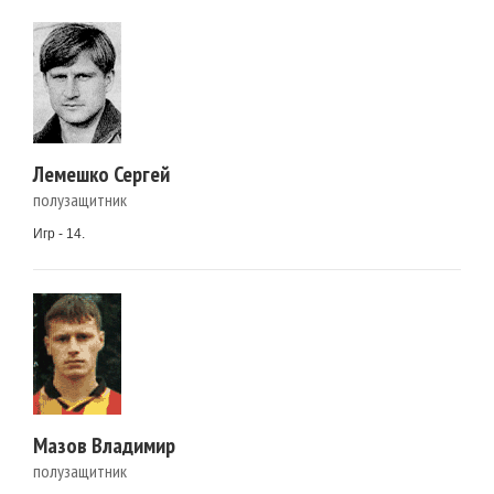
Лемешко Сергей
полузащитник
Игр - 14.
Мазов Владимир
полузащитник