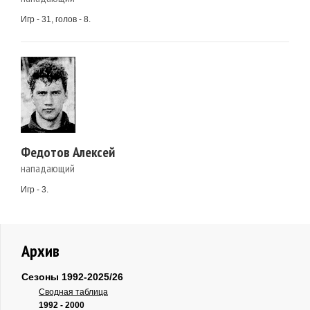
Игр - 31, голов - 8.
Федотов Алексей
нападающий
Игр - 3.
Архив
Сезоны 1992-2025/26
Сводная таблица
1992 - 2000