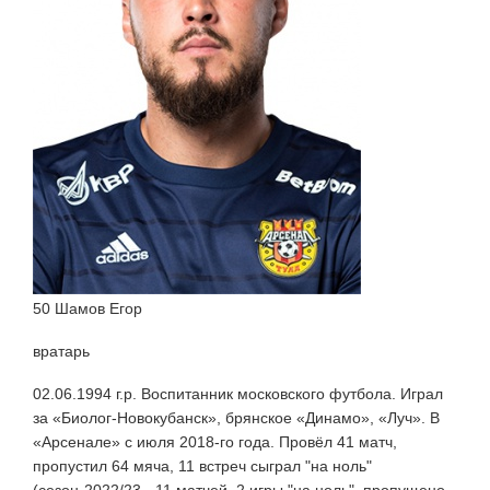
50 Шамов Егор
вратарь
02.06.1994 г.р. Воспитанник московского футбола. Играл
за «Биолог-Новокубанск», брянское «Динамо», «Луч». В
«Арсенале» с июля 2018-го года. Провёл 41 матч,
пропустил 64 мяча, 11 встреч сыграл "на ноль"
(сезон-2022/23 - 11 матчей, 2 игры "на ноль", пропущено