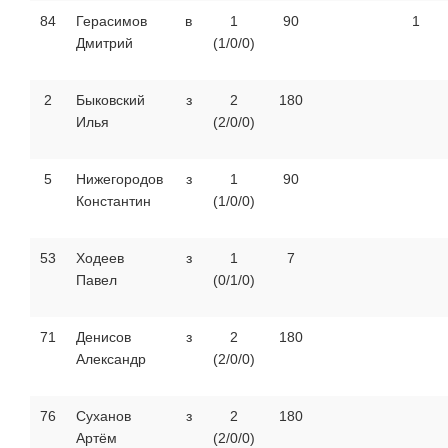
84
Герасимов
в
1
90
1
Дмитрий
(1/0/0)
2
Быковский
з
2
180
Илья
(2/0/0)
5
Нижегородов
з
1
90
Константин
(1/0/0)
53
Ходеев
з
1
7
Павел
(0/1/0)
71
Денисов
з
2
180
Александр
(2/0/0)
76
Суханов
з
2
180
Артём
(2/0/0)