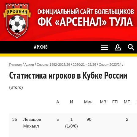
АРХИВ
Главная
/
Архив
/
Сезоны 1992-2025/26
/
2020/21 - 25/26
/
Сезон-2023/24
/
Статистика игроков в Кубке России
(итого)
А
И
Мин.
МЗ
ГП
МП
36
Левашов
в
1
90
2
Михаил
(1/0/0)