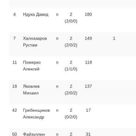
4
Ндука Давид
п
2
180
(2/0/0)
7
Халназаров
п
2
149
1
Рустам
(2/0/2)
11
Померко
п
2
118
Алексей
(1/1/0)
18
Яковлев
п
2
137
Михаил
(2/0/2)
42
Гребенщиков
п
2
17
Александр
(0/2/0)
50
Файзуллин
п
2
31