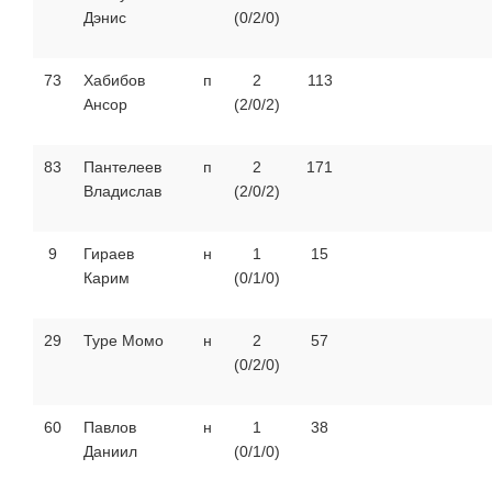
Дэнис
(0/2/0)
73
Хабибов
п
2
113
Ансор
(2/0/2)
83
Пантелеев
п
2
171
Владислав
(2/0/2)
9
Гираев
н
1
15
Карим
(0/1/0)
29
Туре Момо
н
2
57
(0/2/0)
60
Павлов
н
1
38
Даниил
(0/1/0)