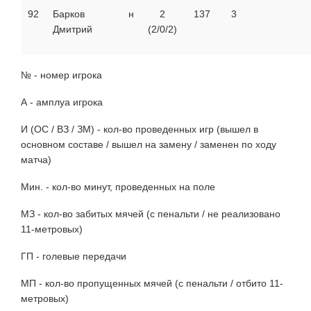
92
Барков
н
2
137
3
Дмитрий
(2/0/2)
№ - номер игрока
А - амплуа игрока
И (ОС / ВЗ / ЗМ) - кол-во проведенных игр (вышел в
основном составе / вышел на замену / заменен по ходу
матча)
Мин. - кол-во минут, проведенных на поле
МЗ - кол-во забитых мячей (с пенальти / не реализовано
11-метровых)
ГП - голевые передачи
МП - кол-во пропущенных мячей (с пенальти / отбито 11-
метровых)