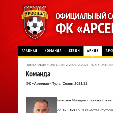
ГЛАВНАЯ
КОМАНДА
СЕЗОН
АРХИВ
АРС
Главная
/
Архив
/
Сезоны 1992-2025/26
/
2020/21 - 25/26
/
Сезон-202
Команда
ФК «Арсенал» Тула. Сезон-2021/22.
Божович Миодраг
главный трене
22.06.1968 г.р. В качестве футбо