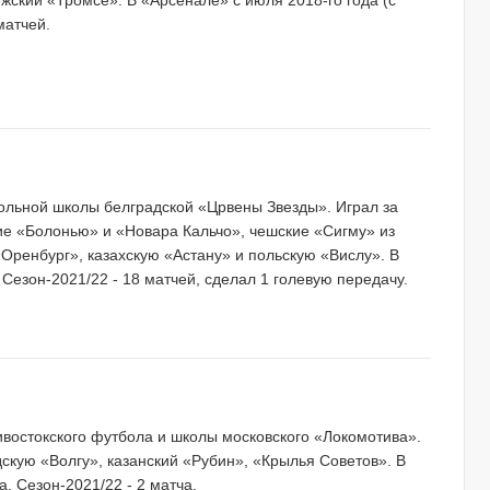
жский «Тромсе». В «Арсенале» с июля 2018-го года (с
матчей.
больной школы белградской «Црвены Звезды». Играл за
ие «Болонью» и «Новара Кальчо», чешские «Сигму» из
Оренбург», казахскую «Астану» и польскую «Вислу». В
 Сезон-2021/22 - 18 матчей, сделал 1 голевую передачу.
дивостокского футбола и школы московского «Локомотива».
скую «Волгу», казанский «Рубин», «Крылья Советов». В
а. Сезон-2021/22 - 2 матча.