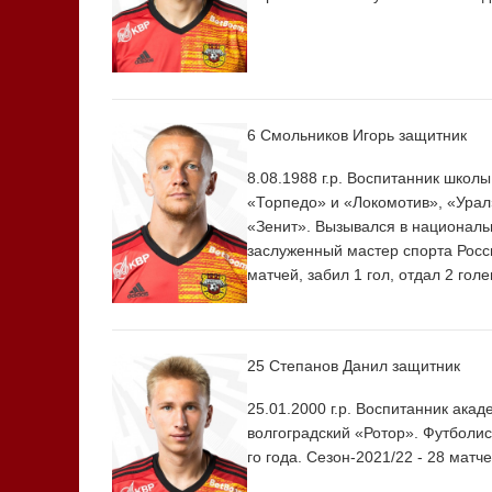
6 Смольников Игорь
защитник
8.08.1988 г.р. Воспитанник школ
«Торпедо» и «Локомотив», «Урал
«Зенит». Вызывался в националь
заслуженный мастер спорта Росси
матчей, забил 1 гол, отдал 2 гол
25 Степанов Данил
защитник
25.01.2000 г.р. Воспитанник ака
волгоградский «Ротор». Футболи
го года. Сезон-2021/22 - 28 матч