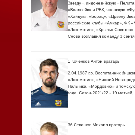
Звезду», индонезийскую «Пелита
«Ваалвейк» и РБК, японскую «Фук
«Хайдук», «Борац», «Црвену Звез
российские клубы «Амкар», ФК «
«Локомотив», «Крылья Советов».
Снова возглавил команду 3 сентя
1 Коченков Антон
вратарь
2.04.1987 г.р. Воспитанник бишке
«Локомотив», «Нижний Новгород»
Нальчика, «Мордовию» и томскую
года. Сезон-2021/22 - 19 матчей,
36 Левашов Михаил
вратарь