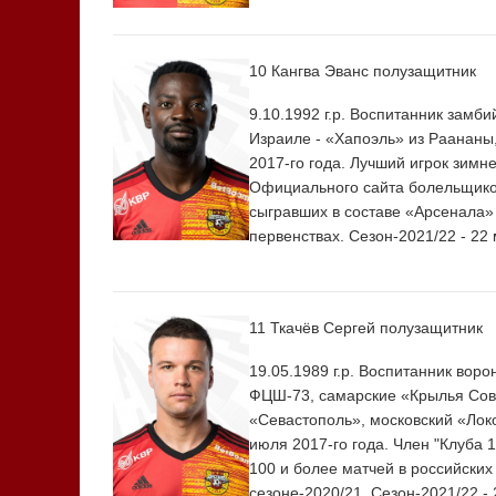
10 Кангва Эванс
полузащитник
9.10.1992 г.р. Воспитанник замби
Израиле - «Хапоэль» из Раананы,
2017-го года. Лучший игрок зимн
Официального сайта болельщиков
сыгравших в составе «Арсенала» 
первенствах. Сезон-2021/22 - 22 
11 Ткачёв Сергей
полузащитник
19.05.1989 г.р. Воспитанник во
ФЦШ-73, самарские «Крылья Сове
«Севастополь», московский «Лок
июля 2017-го года. Член "Клуба 
100 и более матчей в российских
сезоне-2020/21. Сезон-2021/22 - 