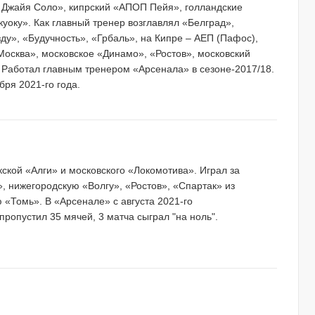
 Джайя Соло», кипрский «АПОП Пейя», голландские
уоку». Как главный тренер возглавлял «Белград»,
ду», «Будучность», «Грбаль», на Кипре – АЕП (Пафос),
Москва», московское «Динамо», «Ростов», московский
 Работал главным тренером «Арсенала» в сезоне-2017/18.
бря 2021-го года.
кской «Алги» и московского «Локомотива». Играл за
, нижегородскую «Волгу», «Ростов», «Спартак» из
 «Томь». В «Арсенале» с августа 2021-го
 пропустил 35 мячей, 3 матча сыграл "на ноль".