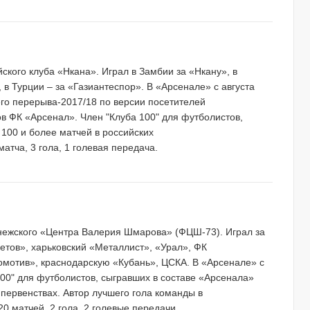
йского клуба «Нкана». Играл в Замбии за «Нкану», в
 в Турции – за «Газиантеспор». В «Арсенале» с августа
его перерыва-2017/18 по версии посетителей
 ФК «Арсенал». Член "Клуба 100" для футболистов,
100 и более матчей в российских
матча, 3 гола, 1 голевая передача.
ронежского «Центра Валерия Шмарова» (ФЦШ-73). Играл за
тов», харьковский «Металлист», «Урал», ФК
омотив», краснодарскую «Кубань», ЦСКА. В «Арсенале» с
100" для футболистов, сыгравших в составе «Арсенала»
 первенствах. Автор лучшего гола команды в
20 матчей, 2 гола, 2 голевые передачи.