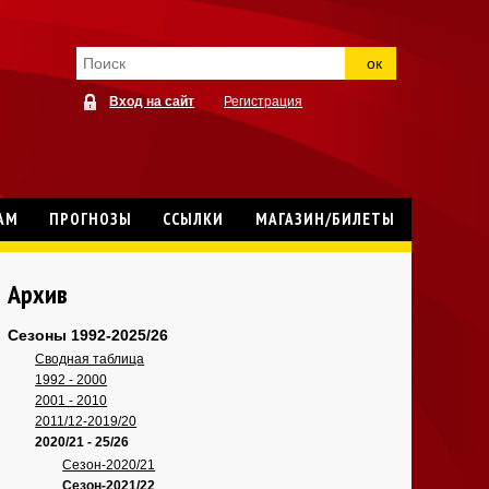
ок
Вход на сайт
Регистрация
АМ
ПРОГНОЗЫ
ССЫЛКИ
МАГАЗИН/БИЛЕТЫ
Архив
Сезоны 1992-2025/26
Сводная таблица
1992 - 2000
2001 - 2010
2011/12-2019/20
2020/21 - 25/26
Сезон-2020/21
Сезон-2021/22