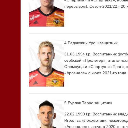
«Спартака» и «Спартак-2», норве
перерывом). Сезон-2021/22 - 20 
4 Радакович Урош
защитник
31.03.1994 г.р. Воспитанник фут
сербский «Пролетер», итальянск
Оломоуца и «Спарту» из Праги, «
«Арсенале» с июля 2021-го года.
5 Бурлак Тарас
защитник
22.02.1990 г.р. Воспитанник вла
Играл за «Локомотив», нижегород
«Арсенале» с августа 2020-го год