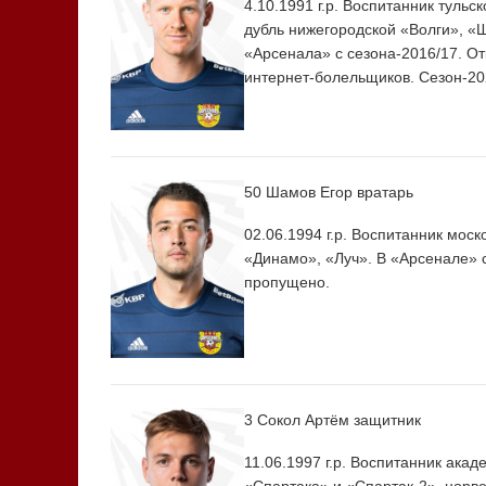
4.10.1991 г.р. Воспитанник тульс
дубль нижегородской «Волги», «
«Арсенала» с сезона-2016/17. От
интернет-болельщиков. Сезон-202
50 Шамов Егор
вратарь
02.06.1994 г.р. Воспитанник мос
«Динамо», «Луч». В «Арсенале» с 
пропущено.
3 Сокол Артём
защитник
11.06.1997 г.р. Воспитанник ака