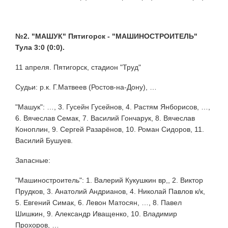
№2. "МАШУК" Пятигорск - "МАШИНОСТРОИТЕЛЬ"
Тула 3:0 (0:0).
11 апреля. Пятигорск, стадион "Труд"
Судьи: р.к. Г.Матвеев (Ростов-на-Дону), …
"Машук": …, 3. Гусейн Гусейнов, 4. Растям Янборисов, …,
6. Вячеслав Семак, 7. Василий Гончарук, 8. Вячеслав
Коноплин, 9. Сергей Разарёнов, 10. Роман Сидоров, 11.
Василий Бушуев.
Запасные:
"Машиностроитель": 1. Валерий Кукушкин вр,, 2. Виктор
Прудков, 3. Анатолий Андрианов, 4. Николай Павлов к/к,
5. Евгений Симак, 6. Левон Матосян, …, 8. Павел
Шишкин, 9. Александр Иващенко, 10. Владимир
Прохоров, …