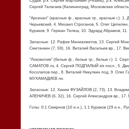
Судьи: р.к. Сергей Мартынкин (Рязань), р.к. Алекса
Сергей Талагаев (Калининград, Московская область)
"Арсенал" (красные ф., красные тр., красные г.): 1
Черьевский, 4. Михаил Строганов, 5. Олег Цепилин,
Кураков, 9. Герман Телеш, 10. Эдуард Абрамов, 11.
Запасные: 12. Рафик Миниахметов, 13. Сергей Моисе
Сметанкин (7, 59), 16. Виталий Васильев вр., 17. В
"Локомотив" (белые ф., белые тр., белые г.): 1. Сер
САМАТОВ лз, 4. Сергей ПОДПАЛЫЙ к/к посл., 5. Дмит
Косолапов пер., 8. Виталий Никулкин под, 9. Олег Г
МУХАМАДИЕВ лн.
Запасные: 12. Хаким ФУЗАЙЛОВ (2, 73), 13. Владим
АЛЕНИЧЕВ (6, 32), 16. Сергей Александров вр., 17
Голы: 0:1 Смирнов (10 и.н.), 1:1 Кураков (29 и.н., 