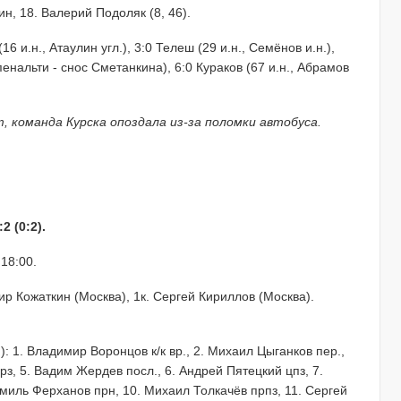
ин, 18. Валерий Подоляк (8, 46).
(16 и.н., Атаулин угл.), 3:0 Телеш (29 и.н., Семёнов и.н.),
 пенальти - снос Сметанкина), 6:0 Кураков (67 и.н., Абрамов
, команда Курска опоздала из-за поломки автобуса.
 (0:2).
18:00.
ир Кожаткин (Москва), 1к. Сергей Кириллов (Москва).
): 1. Владимир Воронцов к/к вр., 2. Михаил Цыганков пер.,
з, 5. Вадим Жердев посл., 6. Андрей Пятецкий цпз, 7.
амиль Ферханов прн, 10. Михаил Толкачёв прпз, 11. Сергей