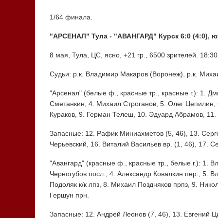
1/64 финала.
"АРСЕНАЛ" Тула - "АВАНГАРД" Курск 6:0 (4:0), ю
8 мая, Тула, ЦС, ясно, +21 гр., 6500 зрителей. 18:30
Судьи: р.к. Владимир Макаров (Воронеж), р.к. Миха
"Арсенал" (белые ф., красные тр., красные г.): 1. 
Сметанкин, 4. Михаил Строганов, 5. Олег Цепилин, 
Кураков, 9. Герман Телеш, 10. Эдуард Абрамов, 11.
Запасные: 12. Рафик Миниахметов (5, 46), 13. Серг
Черьевский, 16. Виталий Васильев вр. (1, 46), 17. 
"Авангард" (красные ф., красные тр., белые г.): 1.
Черногубов посл., 4. Александр Ковалкин пер., 5. 
Подоляк к/к лпз, 8. Михаил Поздняков прпз, 9. Нико
Гершун прн.
Запасные: 12. Андрей Леонов (7, 46), 13. Евгений 