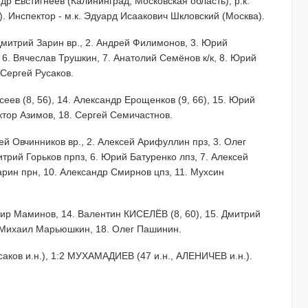
ндр Евстигнеев (Калининград, Московская область), р.к.
. Инспектор - м.к. Эдуард Исаакович Шкловский (Москва).
. Дмитрий Зарин вр., 2. Андрей Филимонов, 3. Юрий
 6. Вячеслав Трушкин, 7. Анатолий Семёнов к/к, 8. Юрий
 Сергей Русаков.
ев (8, 56), 14. Александр Ерощенков (9, 66), 15. Юрий
иктор Азимов, 18. Сергей Семичастнов.
гей Овчинников вр., 2. Алексей Арифуллин прз, 3. Олег
рий Горьков прпз, 6. Юрий Батуренко лпз, 7. Алексей
арин прн, 10. Александр Смирнов цпз, 11. Мухсин
ир Маминов, 14. Валентин КИСЕЛЁВ (8, 60), 15. Дмитрий
. Михаил Марьюшкин, 18. Олег Пашинин.
Русаков и.н.), 1:2 МУХАМАДИЕВ (47 и.н., АЛЕНИЧЕВ и.н.).