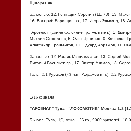
Щигорев лн.
Запасные: 12. Геннадий Серёгин (11, 78), 13. Макс
16. Валерий Воронцов вр., 17. Игорь Элькинд, 18. А
"Арсенал" (синие ф., синие тр., жёлтые г.): 1. Дмит
Михаил Строганов, 5. Олег Цепилин, 6. Вячеслав Тр
Александр Ерощенков, 10. Эдуард Абрамов, 11. Рен
Запасные: 12. Рафик Миниахметов, 13. Сергей Моис
Виталий Васильев вр., 17. Виктор Азимов, 18. Серге
Голы: 0:1 Кураков (43 и.н., Абрамов и.н.), 0:2 Курако
1/16 финала.
"АРСЕНАЛ" Тула - "ЛОКОМОТИВ" Москва 1:2 (1:1
5 июля, Тула, ЦС, ясно, +26 гр., 9000 зрителей. 18:0