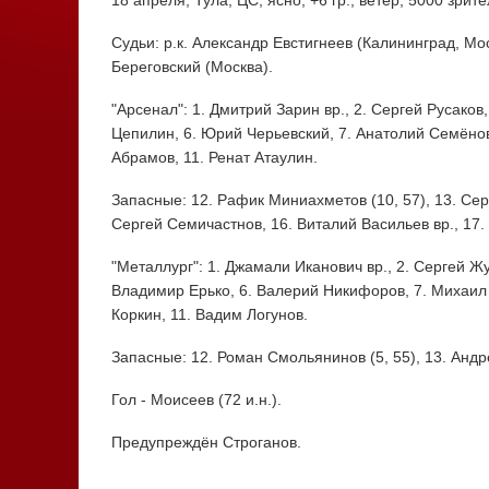
18 апреля, Тула, ЦС, ясно, +6 гр., ветер, 5000 зрите
Судьи: р.к. Александр Евстигнеев (Калининград, Мос
Береговский (Москва).
"Арсенал": 1. Дмитрий Зарин вр., 2. Сергей Русаков
Цепилин, 6. Юрий Черьевский, 7. Анатолий Семёнов 
Абрамов, 11. Ренат Атаулин.
Запасные: 12. Рафик Миниахметов (10, 57), 13. Серг
Сергей Семичастнов, 16. Виталий Васильев вр., 17. н
"Металлург": 1. Джамали Иканович вр., 2. Сергей Жу
Владимир Ерько, 6. Валерий Никифоров, 7. Михаил 
Коркин, 11. Вадим Логунов.
Запасные: 12. Роман Смольянинов (5, 55), 13. Андре
Гол - Моисеев (72 и.н.).
Предупреждён Строганов.