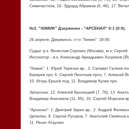
Семичастнов, 16. Эдуард Абрамов (6, 46), 17. Витали
№2. "ХИМИК" Дзержинск - "АРСЕНАЛ" 0:1 (0:0).
26 апреля, Дзержинск, ст-н "Химик". 18:00.
Судьи: р.к. Вячеслав Сорокин (Москва), м.к. Сергей
Инспектор - в.к. Александр Аркадьевич Хохряков (Й
"Химик": 1. Юрий Терёхин вр., 2. Салават Галеев по
Бакарев прз, 6. Сергей Леонтьев прпз, 7. Алексей Во
10. Игорь Ершов под, 11. Владимир Кулик прн.
Запасные: 12. Алексей Крынецкий (7, 78), 13. Анато
Владимир Анисимов (11, 65), 16. Сергей Морозов вр.
"Арсенал": 1. Дмитрий Зарин вр., 2. Андрей Филимо
Цепилин, 6. Сергей Русаков, 7. Анатолий Семёнов к
11. Ренат Атаулин.