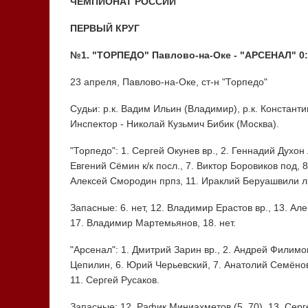
ЧЕМПИОНАТ РОССИИ
ПЕРВЫЙ КРУГ
№1. "ТОРПЕДО" Павлово-на-Оке - "АРСЕНАЛ" 0:
23 апреля, Павлово-на-Оке, ст-н "Торпедо"
Судьи: р.к. Вадим Ильин (Владимир), р.к. Константи
Инспектор - Николай Кузьмич Бибик (Москва).
"Торпедо": 1. Сергей Окунев вр., 2. Геннадий Духон 
Евгений Сёмин к/к посл., 7. Виктор Боровиков под, 
Алексей Смородин прпз, 11. Ираклий Беруашвили лн
Запасные: 6. нет, 12. Владимир Ерастов вр., 13. Алек
17. Владимир Мартемьянов, 18. нет.
"Арсенал": 1. Дмитрий Зарин вр., 2. Андрей Филимо
Цепилин, 6. Юрий Черьевский, 7. Анатолий Семёнов 
11. Сергей Русаков.
Запасные: 12. Рафик Миниахметов (5, 70), 13. Серг