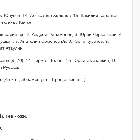
им Юнусов, 14. Александр Холопов, 15. Василий Коренков,
лександр Качан.
рий Зарин вр., 2. Андрей Филимонов, 3. Юрий Черьевский, 4.
ушкин, 7. Анатолий Семёнов к/к, 8. Юрий Кураков, 9.
ат Атаулин.
еев (9, 70), 14. Герман Телеш, 15. Юрий Сметанкин, 16.
й Русаков.
в (45 и.н., Абрамов угл. - Ерощенков и.н.).
), сев.-южн.
0.