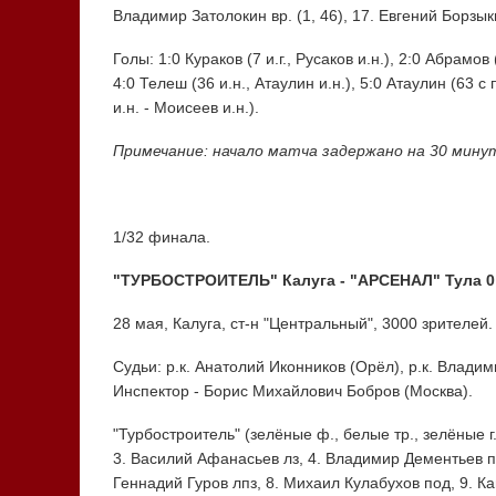
Владимир Затолокин вр. (1, 46), 17. Евгений Борзык
Голы: 1:0 Кураков (7 и.г., Русаков и.н.), 2:0 Абрамов 
4:0 Телеш (36 и.н., Атаулин и.н.), 5:0 Атаулин (63 с
и.н. - Моисеев и.н.).
Примечание: начало матча задержано на 30 минут
1/32 финала.
"ТУРБОСТРОИТЕЛЬ" Калуга - "АРСЕНАЛ" Тула 0:2
28 мая, Калуга, ст-н "Центральный", 3000 зрителей. 
Судьи: р.к. Анатолий Иконников (Орёл), р.к. Владим
Инспектор - Борис Михайлович Бобров (Москва).
"Турбостроитель" (зелёные ф., белые тр., зелёные г.
3. Василий Афанасьев лз, 4. Владимир Дементьев пр
Геннадий Гуров лпз, 8. Михаил Кулабухов под, 9. К