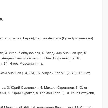
0.
н Харитонов (Покров), 1к. Лев Антонов (Гусь-Хрустальный).
лз, 3. Игорь Чеблуков прз, 4. Владимир Ананьев цпз, 5.
8. Андрей Самойлов пер., 9. Олег Софонов прн, 10.
, 14. Игорь Мережкин лпз.
сей Ананьев (14, 75), 15. Андрей Елагин (2, 79), 16. нет,
нов, 3. Юрий Сметанкин, 4. Михаил Строганов, 5. Олег
к/к, 8. Юрий Кураков, 9. Герман Телеш, 10. Ренат Атаулин,
ей Моисеев (8, 64), 14. Александр Ерощенков, 15. Сергей