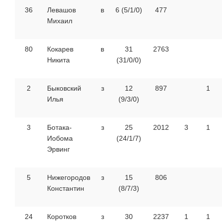
36
Левашов
в
6 (5/1/0)
477
Михаил
80
Кокарев
в
31
2763
Никита
(31/0/0)
2
Быковский
з
12
897
1
Илья
(9/3/0)
3
Ботака-
з
25
2012
3
1
Иобома
(24/1/7)
Эрвинг
5
Нижегородов
з
15
806
Константин
(8/7/3)
24
Коротков
з
30
2237
1
1