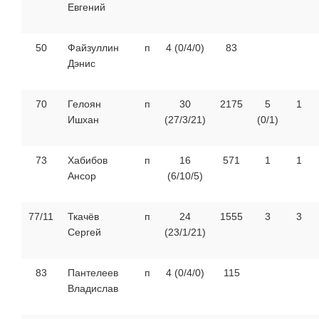
Евгений
50
Файзуллин
п
4 (0/4/0)
83
Дэнис
70
Гелоян
п
30
2175
5
1
Ишхан
(27/3/21)
(0/1)
73
Хабибов
п
16
571
1
1
Ансор
(6/10/5)
77/11
Ткачёв
п
24
1555
3
3
Сергей
(23/1/21)
83
Пантелеев
п
4 (0/4/0)
115
Владислав