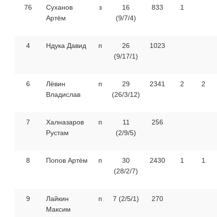
76
Суханов
з
16
833
1
Артём
(9/7/4)
4
Ндука Давид
п
26
1023
(9/17/1)
6
Лёвин
п
29
2341
2
2
Владислав
(26/3/12)
7
Халназаров
п
11
256
Рустам
(2/9/5)
8
Попов Артём
п
30
2430
1
1
(28/2/7)
9
Лайкин
п
7 (2/5/1)
270
Максим