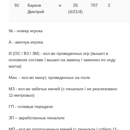
92
Барков
н
25
707
2
Дмитрий
(4/21/4)
№ - номер игрока
А - амплуа игрока
И (ОС / ВЗ / ЗМ) - кол-во проведенных игр (вышел в
основном составе / вышел на замену / заменен по ходу
матча)
Мин. - кол-во минут, проведенных на поле
МЗ - кол-во забитых мячей (с пенальти / не реализовано
11-метровых)
ГП - голевые передачи
ЗП – заработанные пенальти
МП - кол-во пропущенных мячей (с пенальти / отбито 11-