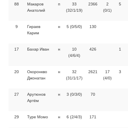
88
Макаров
п
33
2366
2
5
Анатолий
(32/1/19)
(0/1)
9
Гираев
н
5 (0/5/0)
130
Карим
17
Бахар Иван
н
10
426
1
(4/6/4)
20
Окоронкво
н
32
2621
17
3
Джонатан
(31/1/17)
(4/0)
27
Арутюнов
н
3 (0/3/0)
70
Артём
29
Туре Момо
н
6 (2/4/3)
171