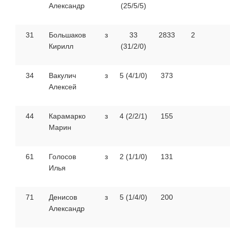
Александр
(25/5/5)
31
Большаков
з
33
2833
2
Кирилл
(31/2/0)
34
Вакулич
з
5 (4/1/0)
373
Алексей
44
Карамарко
з
4 (2/2/1)
155
Марин
61
Голосов
з
2 (1/1/0)
131
Илья
71
Денисов
з
5 (1/4/0)
200
Александр