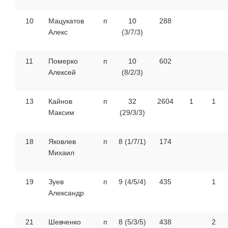
10
Мацукатов
п
10
288
Алекс
(3/7/3)
11
Померко
п
10
602
Алексей
(8/2/3)
13
Кайнов
п
32
2604
1
1
Максим
(29/3/3)
18
Яковлев
п
8 (1/7/1)
174
Михаил
19
Зуев
п
9 (4/5/4)
435
1
Александр
21
Шевченко
п
8 (5/3/5)
438
2