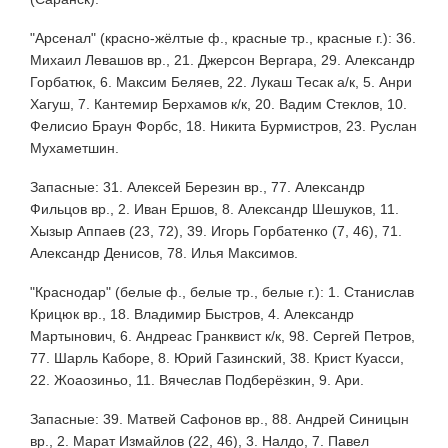
"Арсенал" (красно-жёлтые ф., красные тр., красные г.): 36.
Михаил Левашов вр., 21. Джерсон Вергара, 29. Александр
Горбатюк, 6. Максим Беляев, 22. Лукаш Тесак а/к, 5. Анри
Хагуш, 7. Кантемир Берхамов к/к, 20. Вадим Стеклов, 10.
Фелисио Браун Форбс, 18. Никита Бурмистров, 23. Руслан
Мухаметшин.
Запасные: 31. Алексей Березин вр., 77. Александр
Фильцов вр., 2. Иван Ершов, 8. Александр Шешуков, 11.
Хызыр Аппаев (23, 72), 39. Игорь Горбатенко (7, 46), 71.
Александр Денисов, 78. Илья Максимов.
"Краснодар" (белые ф., белые тр., белые г.): 1. Станислав
Крицюк вр., 18. Владимир Быстров, 4. Александр
Мартынович, 6. Андреас Гранквист к/к, 98. Сергей Петров,
77. Шарль Каборе, 8. Юрий Газинский, 38. Крист Куасси,
22. Жоаозиньо, 11. Вячеслав Подберёзкин, 9. Ари.
Запасные: 39. Матвей Сафонов вр., 88. Андрей Синицын
вр., 2. Марат Измайлов (22, 46), 3. Налдо, 7. Павел