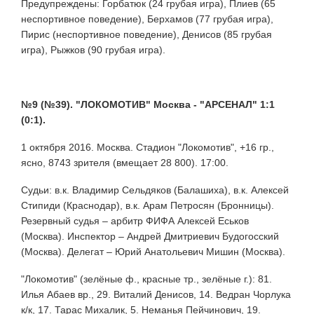
Предупреждены: Горбатюк (24 грубая игра), Плиев (65
неспортивное поведение), Берхамов (77 грубая игра),
Пирис (неспортивное поведение), Денисов (85 грубая
игра), Рыжков (90 грубая игра).
№9 (№39). "ЛОКОМОТИВ" Москва - "АРСЕНАЛ" 1:1
(0:1).
1 октября 2016. Москва. Стадион "Локомотив", +16 гр.,
ясно, 8743 зрителя (вмещает 28 800). 17:00.
Судьи: в.к. Владимир Сельдяков (Балашиха), в.к. Алексей
Стипиди (Краснодар), в.к. Арам Петросян (Бронницы).
Резервный судья – арбитр ФИФА Алексей Еськов
(Москва). Инспектор – Андрей Дмитриевич Будогосский
(Москва). Делегат – Юрий Анатольевич Мишин (Москва).
"Локомотив" (зелёные ф., красные тр., зелёные г.): 81.
Илья Абаев вр., 29. Виталий Денисов, 14. Ведран Чорлука
к/к, 17. Тарас Михалик, 5. Неманья Пейчинович, 19.