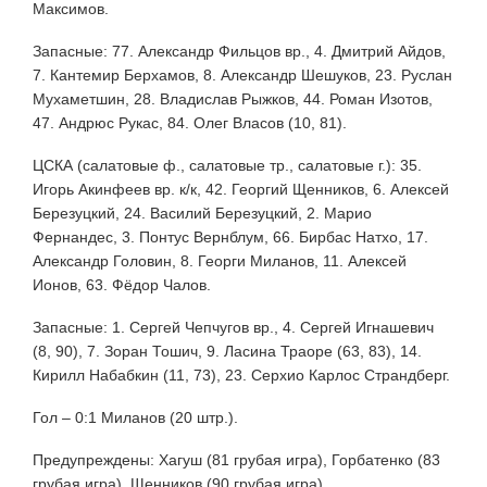
Максимов.
Запасные: 77. Александр Фильцов вр., 4. Дмитрий Айдов,
7. Кантемир Берхамов, 8. Александр Шешуков, 23. Руслан
Мухаметшин, 28. Владислав Рыжков, 44. Роман Изотов,
47. Андрюс Рукас, 84. Олег Власов (10, 81).
ЦСКА (салатовые ф., салатовые тр., салатовые г.): 35.
Игорь Акинфеев вр. к/к, 42. Георгий Щенников, 6. Алексей
Березуцкий, 24. Василий Березуцкий, 2. Марио
Фернандес, 3. Понтус Вернблум, 66. Бирбас Натхо, 17.
Александр Головин, 8. Георги Миланов, 11. Алексей
Ионов, 63. Фёдор Чалов.
Запасные: 1. Сергей Чепчугов вр., 4. Сергей Игнашевич
(8, 90), 7. Зоран Тошич, 9. Ласина Траоре (63, 83), 14.
Кирилл Набабкин (11, 73), 23. Серхио Карлос Страндберг.
Гол – 0:1 Миланов (20 штр.).
Предупреждены: Хагуш (81 грубая игра), Горбатенко (83
грубая игра), Щенников (90 грубая игра).