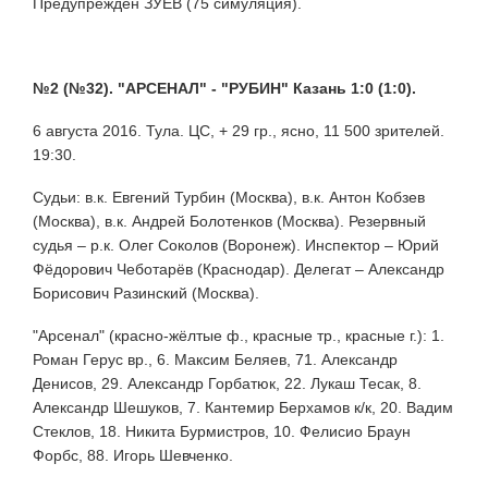
Предупреждён ЗУЕВ (75 симуляция).
№2 (№32). "АРСЕНАЛ" - "РУБИН" Казань 1:0 (1:0).
6 августа 2016. Тула. ЦС, + 29 гр., ясно, 11 500 зрителей.
19:30.
Судьи: в.к. Евгений Турбин (Москва), в.к. Антон Кобзев
(Москва), в.к. Андрей Болотенков (Москва). Резервный
судья – р.к. Олег Соколов (Воронеж). Инспектор – Юрий
Фёдорович Чеботарёв (Краснодар). Делегат – Александр
Борисович Разинский (Москва).
"Арсенал" (красно-жёлтые ф., красные тр., красные г.): 1.
Роман Герус вр., 6. Максим Беляев, 71. Александр
Денисов, 29. Александр Горбатюк, 22. Лукаш Тесак, 8.
Александр Шешуков, 7. Кантемир Берхамов к/к, 20. Вадим
Стеклов, 18. Никита Бурмистров, 10. Фелисио Браун
Форбс, 88. Игорь Шевченко.