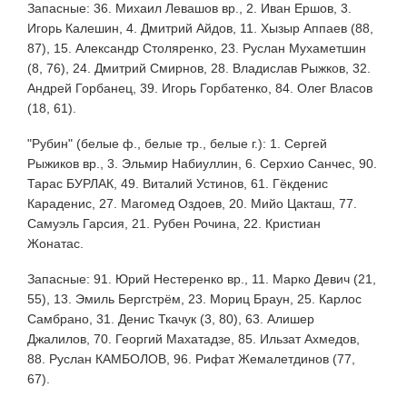
Запасные: 36. Михаил Левашов вр., 2. Иван Ершов, 3.
Игорь Калешин, 4. Дмитрий Айдов, 11. Хызыр Аппаев (88,
87), 15. Александр Столяренко, 23. Руслан Мухаметшин
(8, 76), 24. Дмитрий Смирнов, 28. Владислав Рыжков, 32.
Андрей Горбанец, 39. Игорь Горбатенко, 84. Олег Власов
(18, 61).
"Рубин" (белые ф., белые тр., белые г.): 1. Сергей
Рыжиков вр., 3. Эльмир Набиуллин, 6. Серхио Санчес, 90.
Тарас БУРЛАК, 49. Виталий Устинов, 61. Гёкденис
Караденис, 27. Магомед Оздоев, 20. Мийо Цакташ, 77.
Самуэль Гарсия, 21. Рубен Рочина, 22. Кристиан
Жонатас.
Запасные: 91. Юрий Нестеренко вр., 11. Марко Девич (21,
55), 13. Эмиль Бергстрём, 23. Мориц Браун, 25. Карлос
Самбрано, 31. Денис Ткачук (3, 80), 63. Алишер
Джалилов, 70. Георгий Махатадзе, 85. Ильзат Ахмедов,
88. Руслан КАМБОЛОВ, 96. Рифат Жемалетдинов (77,
67).