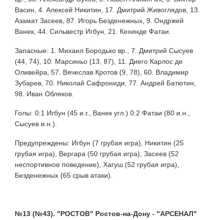
Васин, 4. Алексей Никитин, 17. Дмитрий Живоглядов, 13.
Азамат Засеев, 87. Игорь Безденежных, 9. Ондржей
Ванек, 44. Сильвестр Игбун, 21. Кехинде Фатаи.
Запасные: 1. Михаил Бородько вр., 7. Дмитрий Сысуев
(44, 74), 10. Марсиньо (13, 87), 11. Диего Карлос де
Оливейра, 57. Вячеслав Кротов (9, 78), 60. Владимир
Зубарев, 70. Николай Сафрониди, 77. Андрей Батютин,
98. Иван Обляков.
Голы: 0:1 Игбун (45 и.г., Ванек угл.) 0:2 Фатаи (80 и.н.,
Сысуев и.н.).
Предупреждены: Игбун (7 грубая игра), Никитин (25
грубая игра), Вергара (50 грубая игра), Засеев (52
неспортивное поведение), Хагуш (52 грубая игра),
Безденежных (65 срыв атаки).
№13 (№43). "РОСТОВ" Ростов-на-Дону - "АРСЕНАЛ"