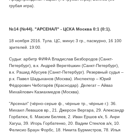
грубая игра).
№14 (№44). "АРСЕНАЛ" - ЦСКА Москва 0:1 (0:1).
18 ноября 2016. Тула. ЦС, минус 3 гр., пасмурно, 16 100
зрителей. 19:00.
Судьи: арбитр ФИФА Владислав Безбородов (Санкт-
Петербург), в.к. Андрей Веретёшкин (Санкт-Петербург),
в.к. Рашид Абусуев (Санкт-Петербург). Резервный судья –
р.к. Павел Шадыханов (Москва). Инспектор – Юрий
Фёдорович Чеботарёв (Краснодар). Делегат – Айваз
Михайлович Казиахмедов (Москва).
"Арсенал" (чёрно-серые ф., чёрные тр., чёрные г.): 36.
Михаил Левашов вр., 21. Джерсон Вергара, 29. Александр
Горбатюк, 6. Максим Беляев, 2. Иван Ершов к/к, 5. Анри
Хагуш, 39. Игорь Горбатенко, 20. Вадим Стеклов а/к, 10.
Фелисио Браун Форбс, 18. Никита Бурмистров, 78. Илья