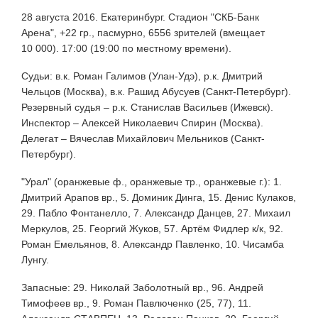
28 августа 2016. Екатеринбург. Стадион "СКБ-Банк
Арена", +22 гр., пасмурно, 6556 зрителей (вмещает
10 000). 17:00 (19:00 по местному времени).
Судьи: в.к. Роман Галимов (Улан-Удэ), р.к. Дмитрий
Чельцов (Москва), в.к. Рашид Абусуев (Санкт-Петербург).
Резервный судья – р.к. Станислав Васильев (Ижевск).
Инспектор – Алексей Николаевич Спирин (Москва).
Делегат – Вячеслав Михайлович Мельников (Санкт-
Петербург).
"Урал" (оранжевые ф., оранжевые тр., оранжевые г.): 1.
Дмитрий Арапов вр., 5. Доминик Динга, 15. Денис Кулаков,
29. Пабло Фонтанелло, 7. Александр Данцев, 27. Михаил
Меркулов, 25. Георгий Жуков, 57. Артём Фидлер к/к, 92.
Роман Емельянов, 8. Александр Павленко, 10. Чисамба
Лунгу.
Запасные: 29. Николай Заболотный вр., 96. Андрей
Тимофеев вр., 9. Роман Павлюченко (25, 77), 11.