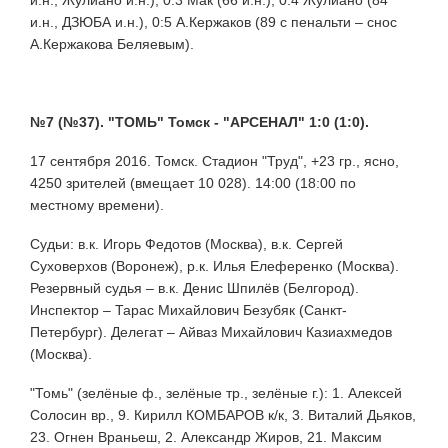
и.н., ДЗЮБА и.н.), 0:5 А.Кержаков (89 с пенальти – снос
А.Кержакова Беляевым).
№7 (№37). "ТОМЬ" Томск - "АРСЕНАЛ" 1:0 (1:0).
17 сентября 2016. Томск. Стадион "Труд", +23 гр., ясно,
4250 зрителей (вмещает 10 028). 14:00 (18:00 по
местному времени).
Судьи: в.к. Игорь Федотов (Москва), в.к. Сергей
Суховерхов (Воронеж), р.к. Илья Елеференко (Москва).
Резервный судья – в.к. Денис Шпилёв (Белгород).
Инспектор – Тарас Михайлович Безубяк (Санкт-
Петербург). Делегат – Айваз Михайлович Казиахмедов
(Москва).
"Томь" (зелёные ф., зелёные тр., зелёные г.): 1. Алексей
Солосин вр., 9. Кирилл КОМБАРОВ к/к, 3. Виталий Дьяков,
23. Огнен Враньеш, 2. Александр Жиров, 21. Максим