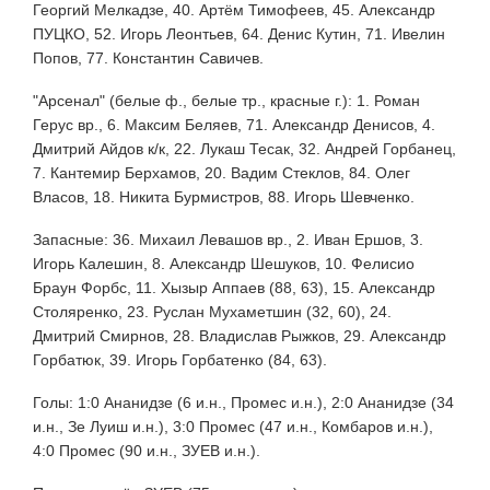
Георгий Мелкадзе, 40. Артём Тимофеев, 45. Александр
ПУЦКО, 52. Игорь Леонтьев, 64. Денис Кутин, 71. Ивелин
Попов, 77. Константин Савичев.
"Арсенал" (белые ф., белые тр., красные г.): 1. Роман
Герус вр., 6. Максим Беляев, 71. Александр Денисов, 4.
Дмитрий Айдов к/к, 22. Лукаш Тесак, 32. Андрей Горбанец,
7. Кантемир Берхамов, 20. Вадим Стеклов, 84. Олег
Власов, 18. Никита Бурмистров, 88. Игорь Шевченко.
Запасные: 36. Михаил Левашов вр., 2. Иван Ершов, 3.
Игорь Калешин, 8. Александр Шешуков, 10. Фелисио
Браун Форбс, 11. Хызыр Аппаев (88, 63), 15. Александр
Столяренко, 23. Руслан Мухаметшин (32, 60), 24.
Дмитрий Смирнов, 28. Владислав Рыжков, 29. Александр
Горбатюк, 39. Игорь Горбатенко (84, 63).
Голы: 1:0 Ананидзе (6 и.н., Промес и.н.), 2:0 Ананидзе (34
и.н., Зе Луиш и.н.), 3:0 Промес (47 и.н., Комбаров и.н.),
4:0 Промес (90 и.н., ЗУЕВ и.н.).