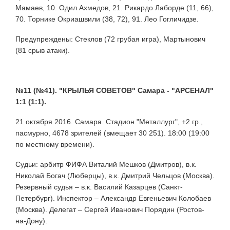
Мамаев, 10. Одил Ахмедов, 21. Рикардо Лаборде (11, 66),
70. Торнике Окриашвили (38, 72), 91. Лео Гогличидзе.
Предупреждены: Стеклов (72 грубая игра), Мартынович
(81 срыв атаки).
№11 (№41). "КРЫЛЬЯ СОВЕТОВ" Самара - "АРСЕНАЛ"
1:1 (1:1).
21 октября 2016. Самара. Стадион "Металлург", +2 гр.,
пасмурно, 4678 зрителей (вмещает 30 251). 18:00 (19:00
по местному времени).
Судьи: арбитр ФИФА Виталий Мешков (Дмитров), в.к.
Николай Богач (Люберцы), в.к. Дмитрий Чельцов (Москва).
Резервный судья – в.к. Василий Казарцев (Санкт-
Петербург). Инспектор – Александр Евгеньевич Колобаев
(Москва). Делегат – Сергей Иванович Порядин (Ростов-
на-Дону).