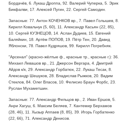
Бордачёв, 6. Лукаш Дроппа, 92. Валерий Чуперка, 5. Эрик
Бикфалви, 17. Алексей Пугин, 22. Сергей Самодин.
Запасные: 77. Антон КОЧЕНКОВ вр., 7. Павел Голышев, 8.
Кирилл Ковальчук (5, 60), 11. Александр Касьян (22, 85),
10. Сергей КУЗНЕЦОВ, 14. Аслан Дудиев, 15. Евгений
Баляйкин, 18. Артём ПОПОВ, 19. Пётр Тен, 20. Давид
Яблонски, 78. Павел Кудряшов, 99. Кирилл Погребняк.
"Арсенал" (красно-жёлтые ф., красные тр., красные г.): 36.
Михаил Левашов вр., 21. Джерсон Вергара, 4. Дмитрий
Айдов к/к, 29. Александр Горбатюк, 22. Лукаш Тесак, 8.
Александр Шешуков, 28. Владислав Рыжков, 20. Вадим
Стеклов, 84. Олег Власов, 10. Фелисио Браун Форбс, 23.
Руслан Мухаметшин.
Запасные: 77. Александр Фильцов вр., 2. Иван Ершов, 5.
Анри Хагуш, 6. Максим Беляев, 7. Кантемир Берхамов
(28, 46), 11. Хызыр Аппаев (8, 85), 39. Игорь Горбатенко
(22, 66), 71. Александр Денисов.