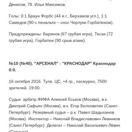
Денисов, 78. Илья Максимов.
Голы: 0:1 Браун Форбс (44 и.г., Берхамов угл.), 1:1
Самедов (90 с пенальти – снос Чорлуки Горбатюком).
Предупреждены: Баринов (67 грубая игра), Тесак (72
грубая игра), Горбатюк (90 срыв атаки).
№10 (№40). "АРСЕНАЛ" - "КРАСНОДАР" Краснодар
0:0.
16 октября 2016. Тула. ЦС, +4 гр., пасмурно, 7500
зрителей. 19:00.
Судьи: арбитр ФИФА Алексей Еськов (Москва), в.к.
Дмитрий Сафьян (Москва), в.к. Егор Болховитин (Санкт-
Петербург). Резервный судья – р.к. Павел Шадыханов
(Москва). Инспектор – Николай Владиславович Левников
(Санкт-Петербург). Делегат – Николай Васильевич Лёвин
(Саранск).