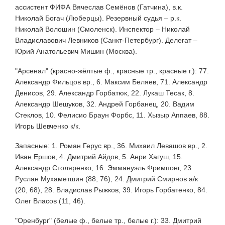
ассистент ФИФА Вячеслав Семёнов (Гатчина), в.к.
Николай Богач (Люберцы). Резервный судья – р.к.
Николай Волошин (Смоленск). Инспектор – Николай
Владиславович Левников (Санкт-Петербург). Делегат –
Юрий Анатольевич Мишин (Москва).
"Арсенал" (красно-жёлтые ф., красные тр., красные г.): 77.
Александр Фильцов вр., 6. Максим Беляев, 71. Александр
Денисов, 29. Александр Горбатюк, 22. Лукаш Тесак, 8.
Александр Шешуков, 32. Андрей Горбанец, 20. Вадим
Стеклов, 10. Фелисио Браун Форбс, 11. Хызыр Аппаев, 88.
Игорь Шевченко к/к.
Запасные: 1. Роман Герус вр., 36. Михаил Левашов вр., 2.
Иван Ершов, 4. Дмитрий Айдов, 5. Анри Хагуш, 15.
Александр Столяренко, 16. Эммануэль Фримпонг, 23.
Руслан Мухаметшин (88, 76), 24. Дмитрий Смирнов а/к
(20, 68), 28. Владислав Рыжков, 39. Игорь Горбатенко, 84.
Олег Власов (11, 46).
"Оренбург" (белые ф., белые тр., белые г.): 33. Дмитрий