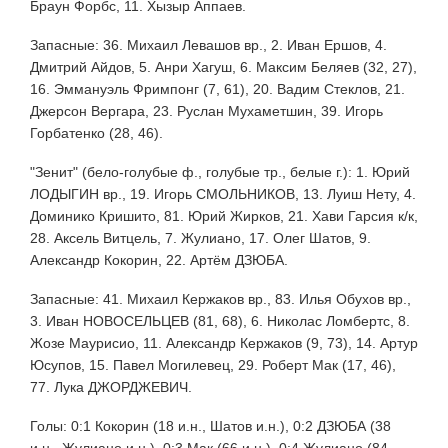
Браун Форбс, 11. Хызыр Аппаев.
Запасные: 36. Михаил Левашов вр., 2. Иван Ершов, 4.
Дмитрий Айдов, 5. Анри Хагуш, 6. Максим Беляев (32, 27),
16. Эммануэль Фримпонг (7, 61), 20. Вадим Стеклов, 21.
Джерсон Вергара, 23. Руслан Мухаметшин, 39. Игорь
Горбатенко (28, 46).
"Зенит" (бело-голубые ф., голубые тр., белые г.): 1. Юрий
ЛОДЫГИН вр., 19. Игорь СМОЛЬНИКОВ, 13. Луиш Нету, 4.
Доминико Кришито, 81. Юрий Жирков, 21. Хави Гарсия к/к,
28. Аксель Витцель, 7. Жулиано, 17. Олег Шатов, 9.
Александр Кокорин, 22. Артём ДЗЮБА.
Запасные: 41. Михаил Кержаков вр., 83. Илья Обухов вр.,
3. Иван НОВОСЕЛЬЦЕВ (81, 68), 6. Николас Ломбертс, 8.
Жозе Маурисио, 11. Александр Кержаков (9, 73), 14. Артур
Юсупов, 15. Павел Могилевец, 29. Роберт Мак (17, 46),
77. Лука ДЖОРДЖЕВИЧ.
Голы: 0:1 Кокорин (18 и.н., Шатов и.н.), 0:2 ДЗЮБА (38
и.н., Жулиано и.н.), 0:3 Мак (66 и.н.), 0:4 Жулиано (84