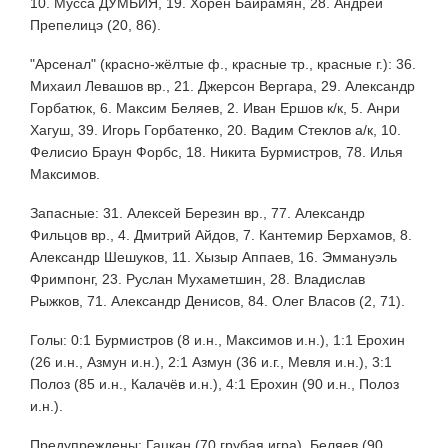
10. Мусса ДУМБИЯ, 19. Хорен Байрамян, 28. Андрей
Препелицэ (20, 86).
"Арсенал" (красно-жёлтые ф., красные тр., красные г.): 36.
Михаил Левашов вр., 21. Джерсон Вергара, 29. Александр
Горбатюк, 6. Максим Беляев, 2. Иван Ершов к/к, 5. Анри
Хагуш, 39. Игорь Горбатенко, 20. Вадим Стеклов а/к, 10.
Фелисио Браун Форбс, 18. Никита Бурмистров, 78. Илья
Максимов.
Запасные: 31. Алексей Березин вр., 77. Александр
Фильцов вр., 4. Дмитрий Айдов, 7. Кантемир Берхамов, 8.
Александр Шешуков, 11. Хызыр Аппаев, 16. Эммануэль
Фримпонг, 23. Руслан Мухаметшин, 28. Владислав
Рыжков, 71. Александр Денисов, 84. Олег Власов (2, 71).
Голы: 0:1 Бурмистров (8 и.н., Максимов и.н.), 1:1 Ерохин
(26 и.н., Азмун и.н.), 2:1 Азмун (36 и.г., Мевля и.н.), 3:1
Полоз (85 и.н., Калачёв и.н.), 4:1 Ерохин (90 и.н., Полоз
и.н.).
Предупреждены: Гацкан (70 грубая игра), Беляев (90