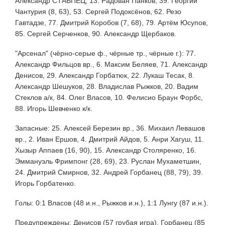
Александр СТАВПЕЦ, 13. Радован Панков, 39. Георгий
Чантурия (8, 63), 53. Сергей Подоксёнов, 62. Резо
Гавтадзе, 77. Дмитрий Коробов (7, 68), 79. Артём Юсупов,
85. Сергей Серченков, 90. Александр Щербаков.
"Арсенал" (чёрно-серые ф., чёрные тр., чёрные г.): 77.
Александр Фильцов вр., 6. Максим Беляев, 71. Александр
Денисов, 29. Александр Горбатюк, 22. Лукаш Тесак, 8.
Александр Шешуков, 28. Владислав Рыжков, 20. Вадим
Стеклов а/к, 84. Олег Власов, 10. Фелисио Браун Форбс,
88. Игорь Шевченко к/к.
Запасные: 25. Алексей Березин вр., 36. Михаил Левашов
вр., 2. Иван Ершов, 4. Дмитрий Айдов, 5. Анри Хагуш, 11.
Хызыр Аппаев (16, 90), 15. Александр Столяренко, 16.
Эммануэль Фримпонг (28, 69), 23. Руслан Мухаметшин,
24. Дмитрий Смирнов, 32. Андрей Горбанец (88, 79), 39.
Игорь Горбатенко.
Голы: 0:1 Власов (48 и.н., Рыжков и.н.), 1:1 Лунгу (87 и.н.).
Предупреждены: Денисов (57 грубая игра), Горбанец (85