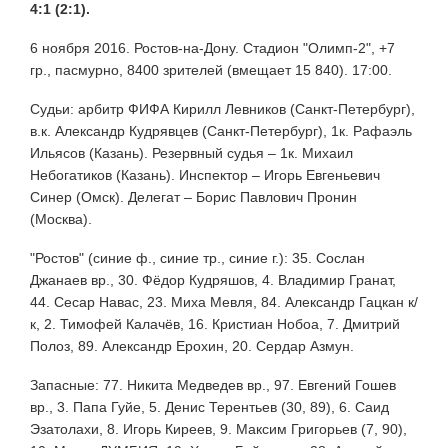
4:1 (2:1).
6 ноября 2016. Ростов-на-Дону. Стадион "Олимп-2", +7
гр., пасмурно, 8400 зрителей (вмещает 15 840). 17:00.
Судьи: арбитр ФИФА Кирилл Левников (Санкт-Петербург),
в.к. Александр Кудрявцев (Санкт-Петербург), 1к. Рафаэль
Ильясов (Казань). Резервный судья – 1к. Михаил
Небогатиков (Казань). Инспектор – Игорь Евгеньевич
Синер (Омск). Делегат – Борис Павлович Пронин
(Москва).
"Ростов" (синие ф., синие тр., синие г.): 35. Сослан
Джанаев вр., 30. Фёдор Кудряшов, 4. Владимир Гранат,
44. Сесар Навас, 23. Миха Мевля, 84. Александр Гацкан к/
к, 2. Тимофей Калачёв, 16. Кристиан Нобоа, 7. Дмитрий
Полоз, 89. Александр Ерохин, 20. Сердар Азмун.
Запасные: 77. Никита Медведев вр., 97. Евгений Гошев
вр., 3. Папа Гуйе, 5. Денис Терентьев (30, 89), 6. Саид
Эзатолахи, 8. Игорь Киреев, 9. Максим Григорьев (7, 90),