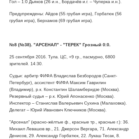
Гол – 1:0 Дьяков (26 и.н., Бордачёв и.г. – Чуперка и.н.).
Предупреждены: Айдов (55 грубая игра), Горбатюк (56
грубая игра), Берхамов (69 грубая игра).
№8 (№38). "АРСЕНАЛ" - "ТЕРЕК" Грозный 0:0.
25 сентября 2016. Тула. ЦС, +9 гр., пасмурно, 6800
зрителей. 14:30.
Судьи: арбитр ФИФА Владислав Безбородов (Санкт-
Петербург), ассистент ФИФА Максим Гаврилин
(Владимир), р.к. Константин Шаламберидзе (Москва).
Резервный судья – р.к. Юрий Апонасенко (Москва).
Инспектор – Станислав Валерьевич Сухина (Малаховка).
Делегат – Юрий Иванович Ключников (Москва).
"Арсенал" (красно-жёлтые ф., красные тр., красные г.): 36.
Михаил Левашов вр., 21. Джерсон Вергара, 71. Александр
Денисов, 29. Александр Горбатюк, 22. Лукаш Тесак, 8.