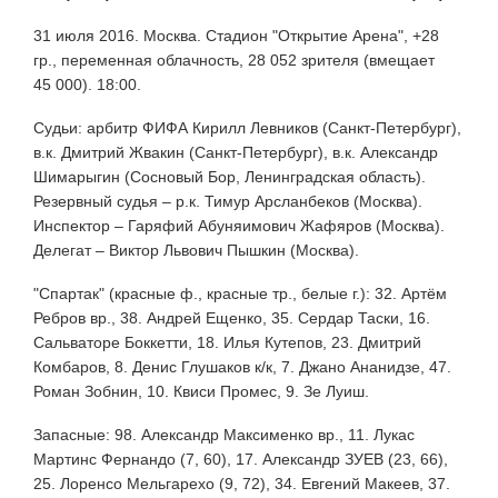
31 июля 2016. Москва. Стадион "Открытие Арена", +28
гр., переменная облачность, 28 052 зрителя (вмещает
45 000). 18:00.
Судьи: арбитр ФИФА Кирилл Левников (Санкт-Петербург),
в.к. Дмитрий Жвакин (Санкт-Петербург), в.к. Александр
Шимарыгин (Сосновый Бор, Ленинградская область).
Резервный судья – р.к. Тимур Арсланбеков (Москва).
Инспектор – Гаряфий Абуняимович Жафяров (Москва).
Делегат – Виктор Львович Пышкин (Москва).
"Спартак" (красные ф., красные тр., белые г.): 32. Артём
Ребров вр., 38. Андрей Ещенко, 35. Сердар Таски, 16.
Сальваторе Боккетти, 18. Илья Кутепов, 23. Дмитрий
Комбаров, 8. Денис Глушаков к/к, 7. Джано Ананидзе, 47.
Роман Зобнин, 10. Квиси Промес, 9. Зе Луиш.
Запасные: 98. Александр Максименко вр., 11. Лукас
Мартинс Фернандо (7, 60), 17. Александр ЗУЕВ (23, 66),
25. Лоренсо Мельгарехо (9, 72), 34. Евгений Макеев, 37.