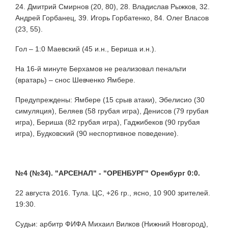
24. Дмитрий Смирнов (20, 80), 28. Владислав Рыжков, 32.
Андрей Горбанец, 39. Игорь Горбатенко, 84. Олег Власов
(23, 55).
Гол – 1:0 Маевский (45 и.н., Бериша и.н.).
На 16-й минуте Берхамов не реализовал пенальти
(вратарь) – снос Шевченко Ямбере.
Предупреждены: Ямбере (15 срыв атаки), Эбелисио (30
симуляция), Беляев (58 грубая игра), Денисов (79 грубая
игра), Бериша (82 грубая игра), Гаджибеков (90 грубая
игра), Будковский (90 неспортивное поведение).
№4 (№34). "АРСЕНАЛ" - "ОРЕНБУРГ" Оренбург 0:0.
22 августа 2016. Тула. ЦС, +26 гр., ясно, 10 900 зрителей.
19:30.
Судьи: арбитр ФИФА Михаил Вилков (Нижний Новгород),