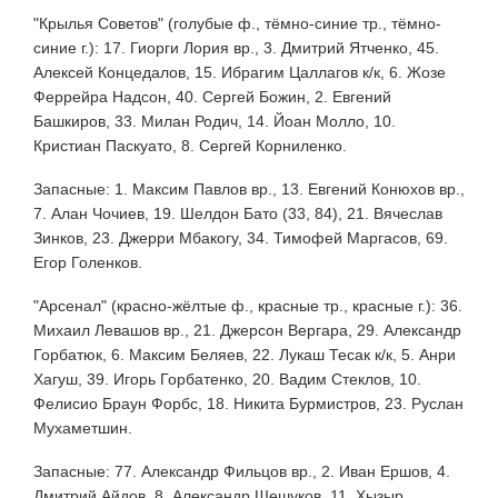
"Крылья Советов" (голубые ф., тёмно-синие тр., тёмно-
синие г.): 17. Гиорги Лория вр., 3. Дмитрий Ятченко, 45.
Алексей Концедалов, 15. Ибрагим Цаллагов к/к, 6. Жозе
Феррейра Надсон, 40. Сергей Божин, 2. Евгений
Башкиров, 33. Милан Родич, 14. Йоан Молло, 10.
Кристиан Паскуато, 8. Сергей Корниленко.
Запасные: 1. Максим Павлов вр., 13. Евгений Конюхов вр.,
7. Алан Чочиев, 19. Шелдон Бато (33, 84), 21. Вячеслав
Зинков, 23. Джерри Мбакогу, 34. Тимофей Маргасов, 69.
Егор Голенков.
"Арсенал" (красно-жёлтые ф., красные тр., красные г.): 36.
Михаил Левашов вр., 21. Джерсон Вергара, 29. Александр
Горбатюк, 6. Максим Беляев, 22. Лукаш Тесак к/к, 5. Анри
Хагуш, 39. Игорь Горбатенко, 20. Вадим Стеклов, 10.
Фелисио Браун Форбс, 18. Никита Бурмистров, 23. Руслан
Мухаметшин.
Запасные: 77. Александр Фильцов вр., 2. Иван Ершов, 4.
Дмитрий Айдов, 8. Александр Шешуков, 11. Хызыр