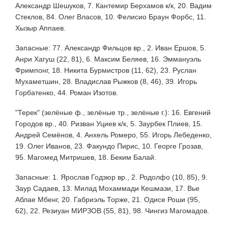
Александр Шешуков, 7. Кантемир Берхамов к/к, 20. Вадим
Стеклов, 84. Олег Власов, 10. Фелисио Браун Форбс, 11.
Хызыр Аппаев.
Запасные: 77. Александр Фильцов вр., 2. Иван Ершов, 5.
Анри Хагуш (22, 81), 6. Максим Беляев, 16. Эммануэль
Фримпонг, 18. Никита Бурмистров (11, 62), 23. Руслан
Мухаметшин, 28. Владислав Рыжков (8, 46), 39. Игорь
Горбатенко, 44. Роман Изотов.
"Терек" (зелёные ф., зелёные тр., зелёные г.): 16. Евгений
Городов вр., 40. Ризван Уциев к/к, 5. Заурбек Плиев, 15.
Андрей Семёнов, 4. Анхель Ромеро, 55. Игорь Лебеденко,
19. Олег Иванов, 23. Факундо Пирис, 10. Георге Грозав,
95. Магомед Митришев, 18. Беким Балай.
Запасные: 1. Ярослав Годзюр вр., 2. Родолфо (10, 85), 9.
Заур Садаев, 13. Милад Мохаммади Кешмази, 17. Вье
Аблае Мбенг, 20. Габриэль Торже, 21. Одисе Роши (95,
62), 22. Резиуан МИРЗОВ (55, 81), 98. Чингиз Магомадов.