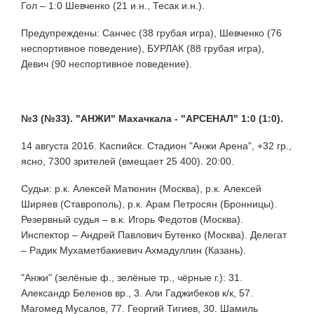
Гол – 1:0 Шевченко (21 и.н., Тесак и.н.).
Предупреждены: Санчес (38 грубая игра), Шевченко (76
неспортивное поведение), БУРЛАК (88 грубая игра),
Девич (90 неспортивное поведение).
№3 (№33). "АНЖИ" Махачкала - "АРСЕНАЛ" 1:0 (1:0).
14 августа 2016. Каспийск. Стадион "Анжи Арена", +32 гр.,
ясно, 7300 зрителей (вмещает 25 400). 20:00.
Судьи: р.к. Алексей Матюнин (Москва), р.к. Алексей
Ширяев (Ставрополь), р.к. Арам Петросян (Бронницы).
Резервный судья – в.к. Игорь Федотов (Москва).
Инспектор – Андрей Павлович Бутенко (Москва). Делегат
– Радик Мухаметбакиевич Ахмадуллин (Казань).
"Анжи" (зелёные ф., зелёные тр., чёрные г.): 31.
Александр Беленов вр., 3. Али Гаджибеков к/к, 57.
Магомед Мусалов, 77. Георгий Тигиев, 30. Шамиль