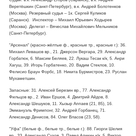
Веретёшкин (Санкт-Петербург), в.к. Андрей Болотенков
(Москва). Резервный судья – 1к. Сергей Куликов
(Саранск). Инспектор – Михаил Юрьевич Ходырев
(Москва). Делегат – Вячеслав Михайлович Мельников
(Санкт-Петербург).
"Арсенал" (красно-жёлтые ф., красные тр., красные г.): 36.
Михаил Левашов вр., 21. Джерсон Вергара, 29. Александр
Горбатюк, 6. Максим Беляев, 22. Лукаш Тесак к/к, 5. Анри
Хагуш, 39. Игорь Горбатенко, 20. Вадим Стеклов, 10.
Фелисио Браун Форбс, 18. Никита Бурмистров, 23. Руслан
Мухаметшин.
Запасные: 31. Алексей Березин вр., 77. Александр
Фильцов вр., 2. Иван Ершов, 4. Дмитрий Айдов, 8.
Александр Шешуков, 11. Хызыр Аппаев (21, 85), 16.
Эммануэль Фримпонг, 32. Андрей Горбанец, 71.
Александр Денисов, 84. Олег Власов (23, 58).
"Уфа" (белые ф., белые тр., белые г.): 88. Гиорги Шелия
вр., 33. Александр Сухов, 3. Павел Аликин к/к, 5. Виктор