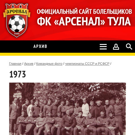
АРХИВ
Главная
/
Архив
/
Командные фото
/
чемпионаты СССР и РСФСР
/
1973