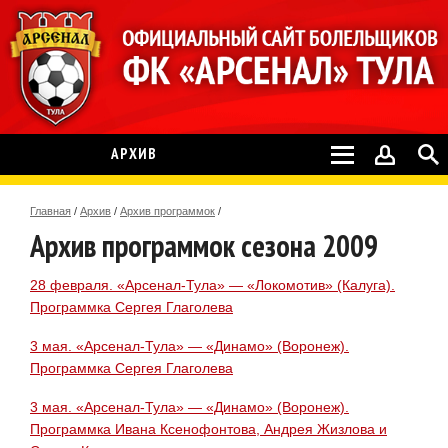
АРХИВ
Главная
/
Архив
/
Архив программок
/
Архив программок сезона 2009
28 февраля. «Арсенал-Тула» — «Локомотив» (Калуга).
Программка Сергея Глаголева
3 мая. «Арсенал-Тула» — «Динамо» (Воронеж).
Программка Сергея Глаголева
3 мая. «Арсенал-Тула» — «Динамо» (Воронеж).
Программка Ивана Ксенофонтова, Андрея Жизлова и