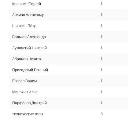
Крошкин Сергей
1
Акимов Александр
1
Шишкин Пётр
1
Вальков Александр
1
Лужанский Николай
1
Абрамов Никита
1
Присадский Евгений
1
Евсеев Вадим
1
Манохин Илья
1
Парфёнов Дмитрий
1
технические голы
3