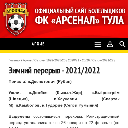
АРХИВ
Главная
/
Архив
/
Сезоны 1992-2025/26
/
2020/21 - 25/26
/
Сезон-2021/22
/
Зимний перерыв - 2021/2022
Пришли:
н.Деспотович (Рубин)
Ушли: з.Довбня (Кызыл-Жар)
,
з.Бьёрнстрём
(Швеция), п.Хлусевич (Спартак
М), п.Камболов,
н.Тудорие (Сепси Румыния)
Выделены
состоявшиеся переходы. Регистрационный
период устанавливается с 26 января по 22 февраля (до