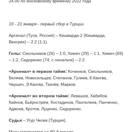
24.00 по московскому времени) 2022 года
10 - 21 января - первый сбор в Турции
Арсенал (Тула, Россия) – Кишварда-2 (Кишварда,
Венгрия) – 2:2 (1:1).
Голы:
Смольников (26) – 1:0, Химич (29) – 1:1, Химич (69)
– 1:2, Сидоренко (74, с пенальти) – 2:2.
«Арсенал» в первом тайме:
Коченков, Смольников,
Беляев, Новосельцев, Степанов, Гулиев, К.Кангва,
Чаушич, Э.Кангва, Ткачёв, Марков.
«Арсенал» во втором тайме:
Левашов, Хабибов,
Кайнов, Бьёрнстрём, Костадинов, Пантелеев, Панченко,
Аджоев, Кротов, Луценко, Сидоренко.
Судья
– Угур Челик (Турция).
Матч завершился на 80-й минуте.