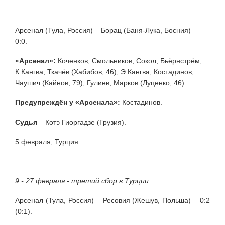
Арсенал (Тула, Россия) – Борац (Баня-Лука, Босния) –
0:0.
«Арсенал»:
Коченков, Смольников, Сокол, Бьёрнстрём,
К.Кангва, Ткачёв (Хабибов, 46), Э.Кангва, Костадинов,
Чаушич (Кайнов, 79), Гулиев, Марков (Луценко, 46).
Предупреждён у «Арсенала»:
Костадинов.
Судья
– Котэ Гиоргадзе (Грузия).
5 февраля, Турция.
9 - 27 февраля - третий сбор в Турции
Арсенал (Тула, Россия) – Ресовия (Жешув, Польша) – 0:2
(0:1).