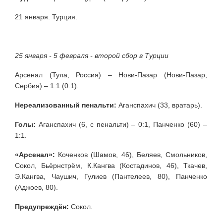
21 января. Турция.
25 января - 5 февраля - второй сбор в Турции
Арсенал (Тула, Россия) – Нови-Пазар (Нови-Пазар,
Сербия) – 1:1 (0:1).
Нереализованный пенальти:
Аганспахич (33, вратарь).
Голы:
Аганспахич (6, с пенальти) – 0:1, Панченко (60) –
1:1.
«Арсенал»:
Коченков (Шамов, 46), Беляев, Смольников,
Сокол, Бьёрнстрём, К.Кангва (Костадинов, 46), Ткачев,
Э.Кангва, Чаушич, Гулиев (Пантелеев, 80), Панченко
(Аджоев, 80).
Предупреждён:
Сокол.