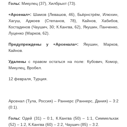
Голы:
Микулец (37), Хилбрыхт (73).
«Арсенал»:
Шамов (Левашов, 46), Бьёрнстрём, Илюхин,
Хагуш, Аджоев (Степанов, 78), Кайнов, Хабибов,
Костадинов (Чаушич, 30; К.Кангва, 62), Якушин, Панченко,
Луценко (Марков, 62).
Предупреждены у «Арсенала»:
Якушин, Марков,
Кайнов.
Удалены
с правом остаться на поле: Кубович, Комор,
Микулец, Вробел.
12 февраля, Турция.
Арсенал (Тула, Россия) – Раннерс (Раннерс, Дания) – 3:2
(0:1).
Голы:
Одей (31) – 0:1, К.Кангва (50) – 1:1, Симмельхак
(52) – 1:2, К.Кангва (60) – 2:2, Чаушич (85) – 3:2.