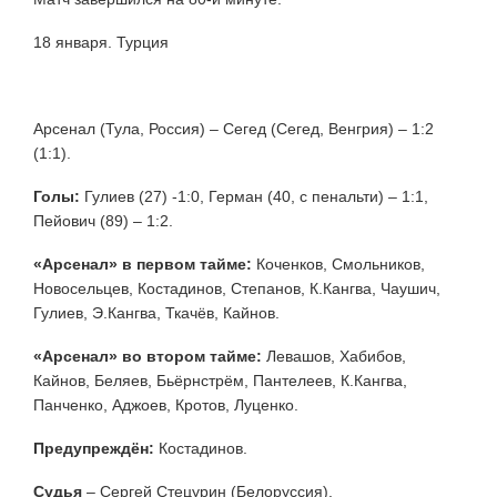
18 января. Турция
Арсенал (Тула, Россия) – Сегед (Сегед, Венгрия) – 1:2
(1:1).
Голы:
Гулиев (27) -1:0, Герман (40, с пенальти) – 1:1,
Пейович (89) – 1:2.
«Арсенал» в первом тайме:
Коченков, Смольников,
Новосельцев, Костадинов, Степанов, К.Кангва, Чаушич,
Гулиев, Э.Кангва, Ткачёв, Кайнов.
«Арсенал» во втором тайме:
Левашов, Хабибов,
Кайнов, Беляев, Бьёрнстрём, Пантелеев, К.Кангва,
Панченко, Аджоев, Кротов, Луценко.
Предупреждён:
Костадинов.
Судья
– Сергей Стецурин (Белоруссия).