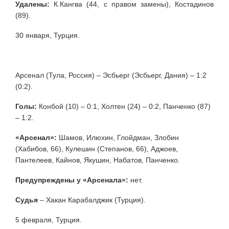
Удалены:
К.Кангва (44, с правом замены), Костадинов
(89).
30 января, Турция.
Арсенал (Тула, Россия) – Эсбьерг (Эсбьерг, Дания) – 1:2
(0:2).
Голы:
Конбой (10) – 0:1, Холтен (24) – 0:2, Панченко (87)
– 1:2.
«Арсенал»:
Шамов, Илюхин, Глойдман, Злобин
(Хабибов, 66), Кулешин (Степанов, 66), Аджоев,
Пантелеев, Кайнов, Якушин, Набатов, Панченко.
Предупреждены у «Арсенала»:
нет.
Судья
– Хакан Карабалджик (Турция).
5 февраля, Турция.