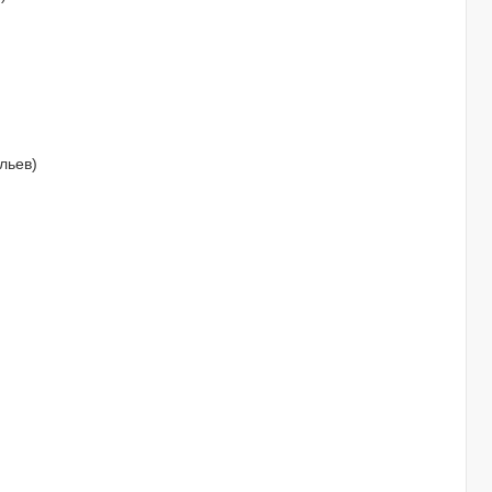
льев)