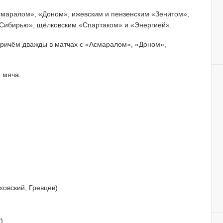
смаралом», «Доном», ижевским и пензенским «Зенитом»,
«Сибирью», щёлковским «Спартаком» и «Энергией».
 причём дважды в матчах с «Асмаралом», «Доном»,
 мяча.
ховский, Гревцев)
)