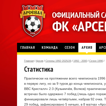
ГЛАВНАЯ
КОМАНДА
СЕЗОН
АРХИВ
АРС
Главная
/
Архив
/
Сезоны 1992-2025/26
/
1992 - 2000
/
Сезон 1996
/
Статистика
Практически на протяжении всего чемпионата 1996 
в первую лигу, но за 9 туров до конца чемпионата,
ВВС Кристалл» 2:3 (Кузьмичёв, Волков) практическ
встречах было одержано 7 побед (лишь одно пораж
финишировали лишь четвёртыми, набрав 92 очка. Т
29 побед, зафиксировано 5 ничьих, в 8 матчах «Ар