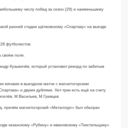
аибольшему числу побед за сезон (29) и наименьшему
амой ранней стадии щёлковскому «Спартаку» на выезде
 28 футболистов.
а своём поле.
ндр Кузьмичёв, который установил рекорд по забитым
ми мячами в выездном матче с магнитогорским
Спартака» и двумя дублями. Хет-трик есть ещё на счету
иселёв, М.Васильев, М.Гревцев.
д, причём магнитогорский «Металлург» был обыгран
езде казанскому «Рубину» и ивановскому «Текстильщику».