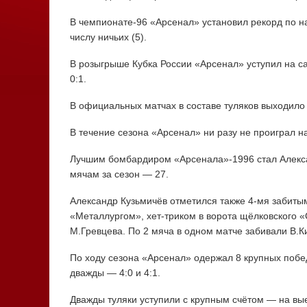
В чемпионате-96 «Арсенал» установил рекорд по н
числу ничьих (5).
В розыгрыше Кубка России «Арсенал» уступил на с
0:1.
В официальных матчах в составе туляков выходило
В течение сезона «Арсенал» ни разу не проиграл н
Лучшим бомбардиром «Арсенала»-1996 стал Алекса
мячам за сезон — 27.
Александр Кузьмичёв отметился также 4-мя забиты
«Металлургом», хет-триком в ворота щёлковского «
М.Гревцева. По 2 мяча в одном матче забивали В.К
По ходу сезона «Арсенал» одержал 8 крупных побе
дважды — 4:0 и 4:1.
Дважды туляки уступили с крупным счётом — на вы