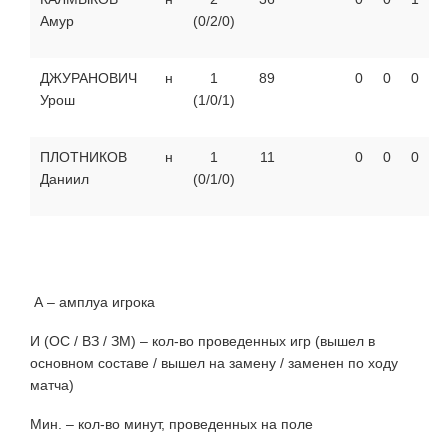
Амур
(0/2/0)
ДЖУРАНОВИЧ
н
1
89
0
0
0
Урош
(1/0/1)
ПЛОТНИКОВ
н
1
11
0
0
0
Даниил
(0/1/0)
А – амплуа игрока
И (ОС / ВЗ / ЗМ) – кол-во проведенных игр (вышел в
основном составе / вышел на замену / заменен по ходу
матча)
Мин. – кол-во минут, проведенных на поле